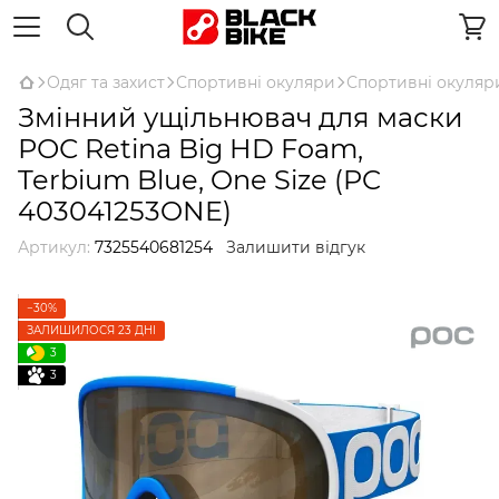
Одяг та захист
Спортивні окуляри
Спортивні окуляр
Змінний ущільнювач для маски
РОС Retina Big HD Foam,
Terbium Blue, One Size (PC
403041253ONE)
Артикул:
7325540681254
Залишити відгук
−30%
ЗАЛИШИЛОСЯ 23 ДНІ
3
3