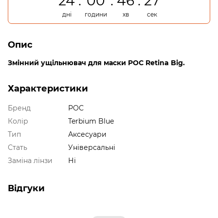
24
00
46
27
дні
години
хв
сек
Опис
Змінний ущільнювач для маски POC Retina Big.
Характеристики
Бренд
POC
Колір
Terbium Blue
Тип
Аксесуари
Стать
Універсальні
Заміна лінзи
Ні
Відгуки