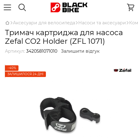
Аксесуари для велосипеда
Насоси та аксесуари
Ком
Тримач картриджа для насоса
Zefal CO2 Holder (ZFL 1071)
Артикул:
3420581071010
Залишити відгук
−40%
ЗАЛИШИЛОСЯ 24 ДНІ