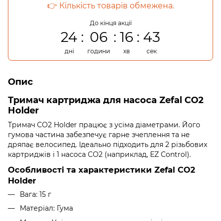
👉 Кількість товарів обмежена.
До кінця акції
24
06
16
43
дні
години
хв
сек
Опис
Тримач картриджа для насоса Zefal CO2
Holder
Тримач CO2 Holder працює з усіма діаметрами.
Його
гумова частина забезпечує гарне зчеплення та не
дряпає велосипед.
Ідеально підходить для 2 різьбових
картриджів і 1 насоса CO2 (наприклад, EZ Control).
Особливості та характеристики Zefal CO2
Holder
Вага: 15 г
Матеріал: Гума