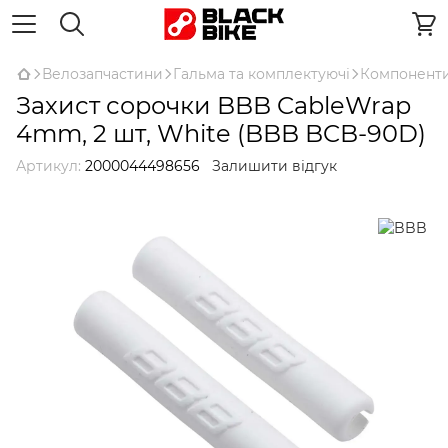
Велозапчастини
Гальма та комплектуючі
Компоненти
Захист сорочки BBB CableWrap
4mm, 2 шт, White (BBB BCB-90D)
Артикул:
2000044498656
Залишити відгук