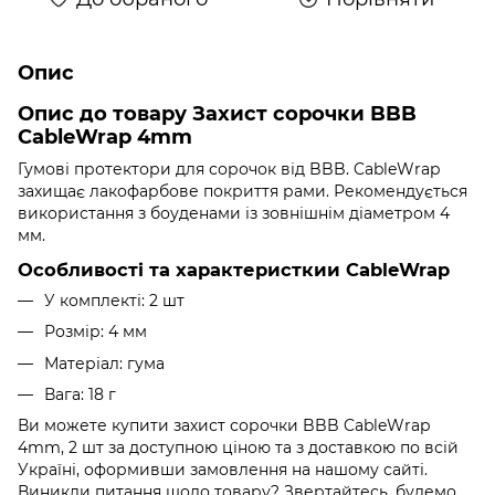
Опис
Опис до товару Захист сорочки BBB
CableWrap 4mm
Гумові протектори для сорочок від BBB. CableWrap
захищає лакофарбове покриття рами. Рекомендується
використання з боуденами із зовнішнім діаметром 4
мм.
Особливості та характеристкии CableWrap
У комплекті: 2 шт
Розмір: 4 мм
Матеріал: гума
Вага: 18 г
Ви можете купити захист сорочки BBB CableWrap
4mm, 2 шт за доступною ціною та з доставкою по всій
Україні, оформивши замовлення на нашому сайті.
Виникли питання щодо товару? Звертайтесь, будемо