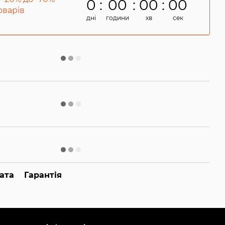
0
00
00
00
товарів
дні
години
хв
сек
ата
Гарантія