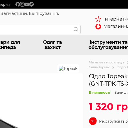
терня
 Запчастини. Екіпірування.
Інтернет-
Магазин-м
ари для
Одяг та
Інструменти та
сипеда
захист
обслуговуванн
Магазин велосипедів
Cідла Topeak
Сідло 
Сідло Topeak
(GNT-TPK-TS-
В наявності
Залиши
1 320 г
%
Реєструйся
та б