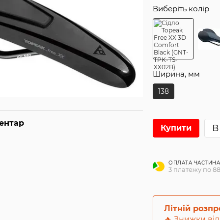
Виберіть колір
Ширина, мм
138
ментар
В
Купити
ОПЛАТА ЧАСТИН
3 платежу по 8
Літній розп
🔥 Знижки від