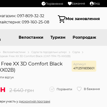
Бажання
Вхід
Порівняння
магазин: 097-809-32-32
Моє замовлення
айстерня: 099-160-25-08
Велостанки
Туризм
Розпродаж
я
Велозапчастини
Сідла та підсідельні штирі
Cідла
Topeak Free XX 3D Comfort Black (GNT-TPK-TS-XX02B)
 Free XX 3D Comfort Black
Артикул
4712511835601
XX02B)
ти відгук
рн
2 640 грн
В бажання
Порівняти
ери участь у
дисконтній програмі