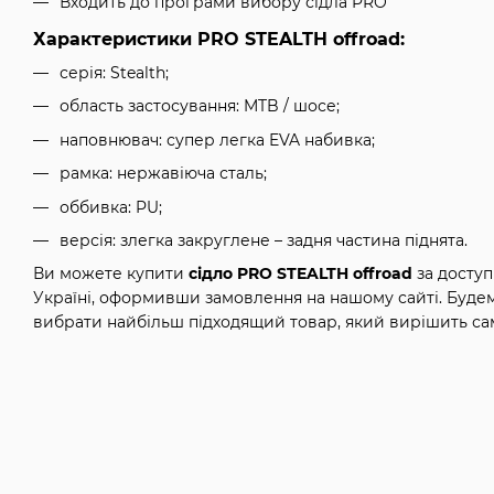
Входить до програми вибору сідла PRO
Характеристики
PRO STEALTH offroad
:
серія: Stealth;
область застосування: MTB / шосе;
наповнювач: супер легка EVA набивка;
рамка: нержавіюча сталь;
оббивка: PU;
версія: злегка закруглене – задня частина піднята.
Ви можете купити
сідло PRO STEALTH offroad
за доступ
Україні, оформивши замовлення на нашому сайті. Буде
вибрати найбільш підходящий товар, який вирішить са