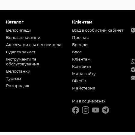
Каталог
Клієнтам
Велосипеди
Вхід в особистий кабінет
Велозапчастини
Про нас
Аксесуари для велосипеда
Бренди
Одяг та захист
Блог
Інструменти та
Клієнтам
обслуговування
Контакти
Велостанки
Мапа сайту
Туризм
BikeFit
Розпродаж
Майстерня
Ми в соцмережах