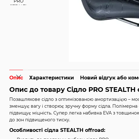
Опис
Характеристики
Новий відгук або ко
Опис до товару
Сідло PRO STEALTH 
Позашляхове сідло з оптимізованою амортизацією – мос
зменшує вагу і створює зручну форму сідла. Полімерна
підвищує міцність. Супер легка набивка EVA з товщиною
до зон підвищеного тиску.
Особливості
сідла STEALTH offroad
: