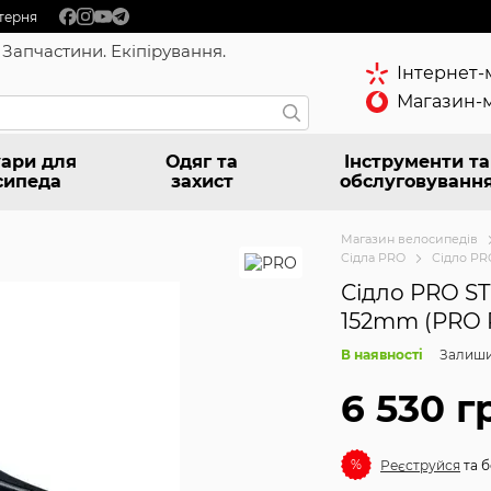
терня
 Запчастини. Екіпірування.
Інтернет-
Магазин-м
ари для
Одяг та
Інструменти та
сипеда
захист
обслуговуванн
Магазин велосипедів
Cідла PRO
Сідло PR
Сідло PRO ST
152mm (PRO 
В наявності
Залиши
6 530 г
%
Реєструйся
та б