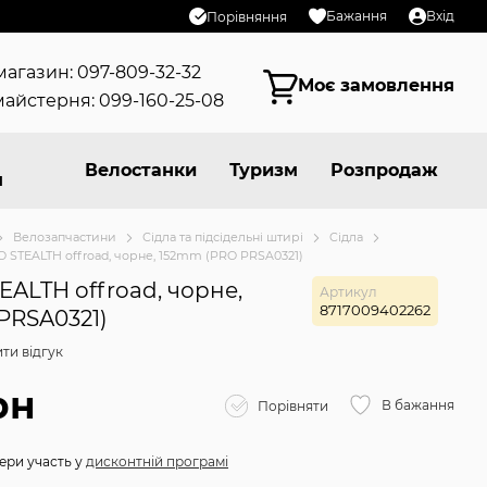
Бажання
Вхід
Порівняння
магазин: 097-809-32-32
Моє замовлення
айстерня: 099-160-25-08
Велостанки
Туризм
Розпродаж
я
Велозапчастини
Сідла та підсідельні штирі
Cідла
O STEALTH offroad, чорне, 152mm (PRO PRSA0321)
EALTH offroad, чорне,
Артикул
8717009402262
PRSA0321)
ти відгук
рн
В бажання
Порівняти
ери участь у
дисконтній програмі