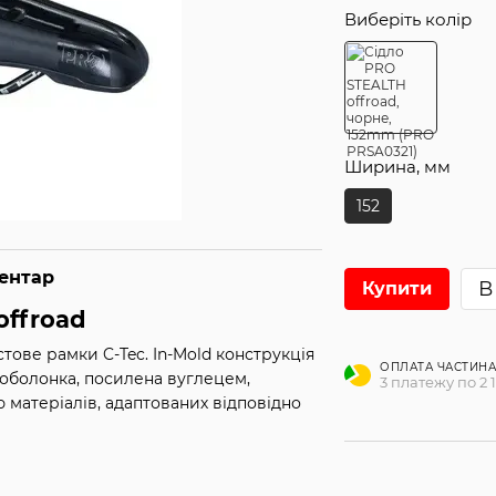
Виберіть колір
Ширина, мм
152
ментар
В
Купити
offroad
тове рамки C-Tec. In-Mold конструкція
ОПЛАТА ЧАСТИН
 оболонка, посилена вуглецем,
3 платежу по 2 
 матеріалів, адаптованих відповідно