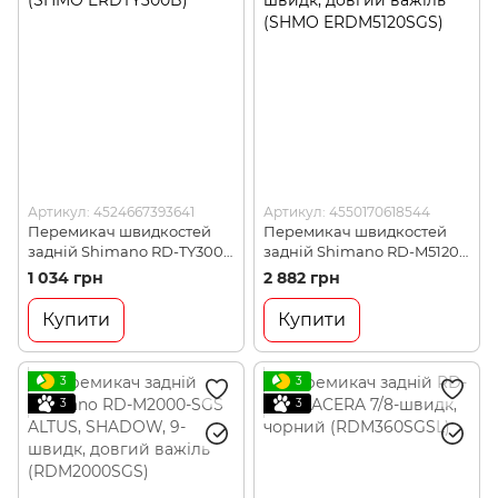
Артикул: 4524667393641
Артикул: 4550170618544
Перемикач швидкостей
Перемикач швидкостей
задній Shimano RD-TY300-
задній Shimano RD-M5120-
GS-B Tourney 6/7швидк, гак
SGS Deode Shadow+, 10/11-
1 034 грн
2 882 грн
(SHMO ERDTY300B)
швидк, довгий важіль
(SHMO ERDM5120SGS)
Купити
Купити
3
3
3
3