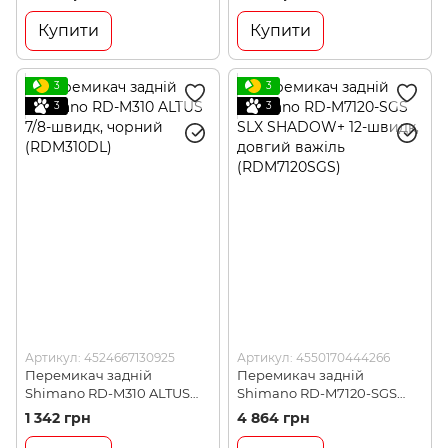
важіль (RD4700GS)
короткий важіль
(RD4700SS)
Купити
Купити
3
3
3
3
Артикул: 4524667130925
Артикул: 4550170444266
Перемикач задній
Перемикач задній
Shimano RD-M310 ALTUS
Shimano RD-M7120-SGS
7/8-швидк, чорний
SLX SHADOW+ 12-швидк,
1 342 грн
4 864 грн
(RDM310DL)
довгий важіль
(RDM7120SGS)