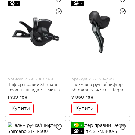
3
3
Артикул: 4550170635978
Артикул: 4550170448561
Шіфтер правий Shimano
Гальмівна ручка/шифтер
Deore 12-швидк. SL-M6100-
Shimano ST-4720-L Tiagra
R (SLM6100RAP)
Dual Control 2-швидк. для
1 739 грн
7 060 грн
гідравл. диск. гальм, лівий
(ST4720LI)
Купити
Купити
3
3