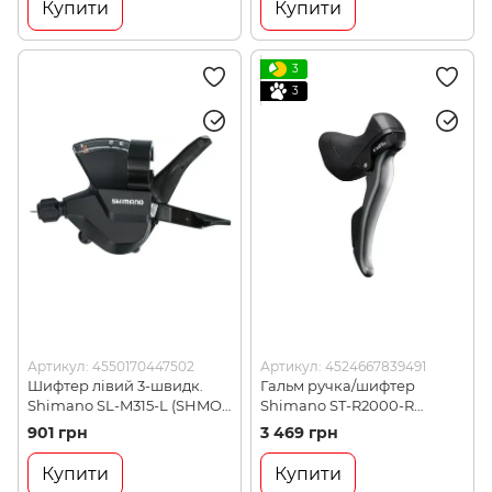
Купити
Купити
3
3
Артикул: 4550170447502
Артикул: 4524667839491
Шифтер лівий 3-швидк.
Гальм ручка/шифтер
Shimano SL-M315-L (SHMO
Shimano ST-R2000-R
ESLM315LB)
CLARIS Dual Control 8-
901 грн
3 469 грн
швидк. правий
(STR2000RIA)
Купити
Купити