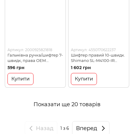
Артикул: 2000925821818
Артикул: 4550170622237
Гальмівна ручка/шифтер 7-
Шифтер правий 10-швидк.
швидк, права ОЕМ
Shimano SL-M4100-IR
Shimano ST-ST-EF500-R,
Deore (SHMO
596 грн
1 602 грн
Black (SHMO
ISLM4100RAP)
ASTEF5002RV7AL)
Купити
Купити
Показати ще 20 товарів
Назад
Вперед
1
з 6