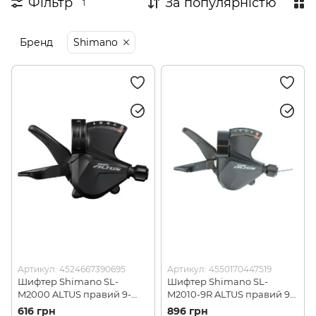
Фільтр
За популярністю
1
Бренд
Shimano
Артикул: 4524667390695
Артикул: 4550170447519
Шифтер Shimano SL-
Шифтер Shimano SL-
M2000 ALTUS правий 9-
M2010-9R ALTUS правий 9-
швидк, трос (SLM2000RA)
швидк. трос (SLM20109RA)
616 грн
896 грн