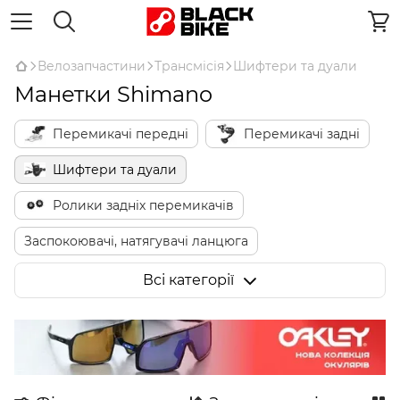
Велозапчастини
Трансмісія
Шифтери та дуали
Манетки Shimano
Перемикачі передні
Перемикачі задні
Шифтери та дуали
Ролики задніх перемикачів
Заспокоювачі, натягувачі ланцюга
Комплектуючі для електронної трансмісії
Всі категорії
Комплектуючі для перемикачів
Тримачі перемикача