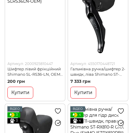
Артикул: 2000925810447
Артикул: 4550170448721
Шифтер лівий фрікційний
Гальмівна ручка/шифтер 2-
Shimano SL-RS36-LN, OEM
швидк, ліва Shimano ST-
(GNT-SLRS36LN-OEM)
RX400-R GRX, Dual Control
200 грн
7 333 грн
(SHMO ISTRX400LI)
Купити
Купити
ВІДЕО
ВІДЕО
3
4
3
4