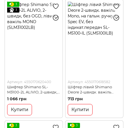
3
3
Артикул: 4550170620400
Артикул: 4550170618582
Шифтер Shimano SL-
Шіфтер лівий Shimano
M3100-2L ALIVIO, 2-швидк,
Deore 2-швидк. важіль
без OGD, лівий, важіль
Mono, на гальм. ручку I-
1 066 грн
713 грн
MONO (SLM31002LB)
Spec EV, без
індикат.передач SL-M5100-
Купити
Купити
IL (SLM5100ILB)
3
3