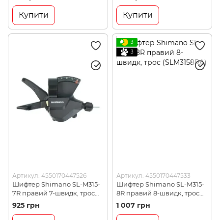
Купити
Купити
3
3
Артикул: 4550170447526
Артикул: 4550170447533
Шифтер Shimano SL-M315-
Шифтер Shimano SL-M315-
7R правий 7-швидк, трос
8R правий 8-швидк, трос
(SLM3157RA)
(SLM3158RA)
925 грн
1 007 грн