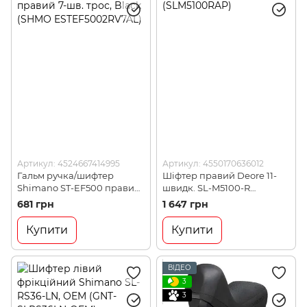
Артикул: 4524667414995
Артикул: 4550170636012
Гальм ручка/шифтер
Шіфтер правий Deore 11-
Shimano ST-EF500 правий
швидк. SL-M5100-R
7-шв. трос, Black (SHMO
(SLM5100RAP)
681 грн
1 647 грн
ESTEF5002RV7AL)
Купити
Купити
ВІДЕО
3
3