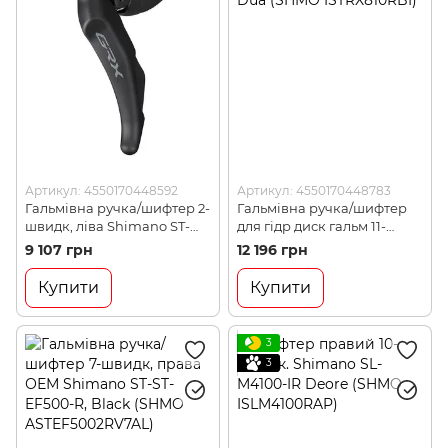
Артикул: 4550170448592
Артикул: 4550170448783
Гальмівна ручка/шифтер 2-
Гальмівна ручка/шифтер
швидк, ліва Shimano ST-
для гідр диск гальм 11-
RX600-L GRX, Dual Control
швидк, права Shimano ST-
9 107 грн
12 196 грн
(SHMO ISTRX600LI)
RX810-R GRX Dua (SHMO
ISTRX810RBI)
Купити
Купити
3
3