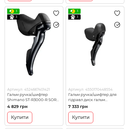
3
3
3
3
Артикул: 4524667401421
Артикул: 4550170448554
Гальм ручка/шифтер
Гальм ручка/шифтер для
Shimano ST-R3000-R SORA
гідравл диск гальм
Dual Control 9-швидк.
Shimano ST-RX400-R GRX,
4 829 грн
7 333 грн
правий (STR3000RIA)
Dual Control 10-швидк,
права (STRX400RBI)
Купити
Купити