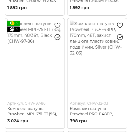
Prowheel CHARM-FD04S
Prowheel CHARM-FD04S
(10S/9S), 170mm, 36T, Black
(10S/9S), 175mm, 36T, Black
1 892 грн
1 892 грн
(CHW-53-76)
(CHW-25-80)
3
3
Артикул: CHW-97-86
Артикул: CHW-32-03
Комплект шатунів
Комплект шатунів
Prowheel MPL-751-TT (9S),
Prowheel PRO-E48PP,
175mm, 48/36т, Black (CHW-
170mm, 48T, захист
3 024 грн
798 грн
97-86)
ланцюга пластиковий,
подвійний, Silver (CHW-32-