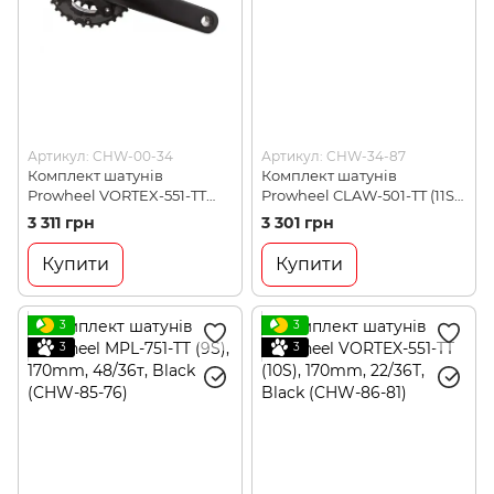
Артикул: CHW-00-34
Артикул: CHW-34-87
Комплект шатунів
Комплект шатунів
Prowheel VORTEX-551-TT
Prowheel CLAW-501-TT (11S),
(10S) 175mm, 22/36T, black
170mm, 36/26T, Black (CHW-
3 311 грн
3 301 грн
(VORTEX-551T)
34-87)
Купити
Купити
3
3
3
3