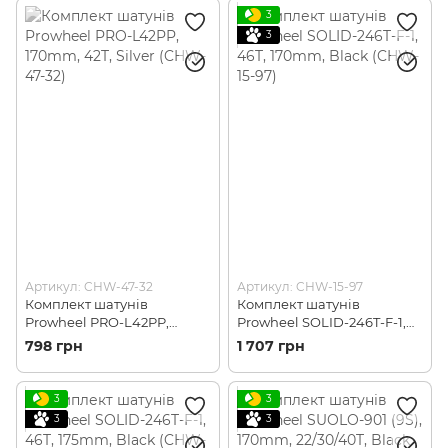
03)
3
3
Артикул: CHW-47-32
Артикул: CHW-15-97
Комплект шатунів
Комплект шатунів
Prowheel PRO-L42PP,
Prowheel SOLID-246T-F-1,
170mm, 42T, Silver (CHW-
46T, 170mm, Black (CHW-15-
798 грн
1 707 грн
47-32)
97)
3
3
3
3