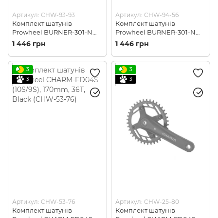
Артикул: CHW-93-93
Артикул: CHW-94-56
Комплект шатунів
Комплект шатунів
Prowheel BURNER-301-N
Prowheel BURNER-301-N
(8S), 170mm, 22/32/42T,
(8S), 175mm, 22/32/42T, Black
1 446 грн
1 446 грн
Black (CHW-93-93)
(CHW-94-56)
3
3
3
3
Артикул: CHW-53-76
Артикул: CHW-25-80
Комплект шатунів
Комплект шатунів