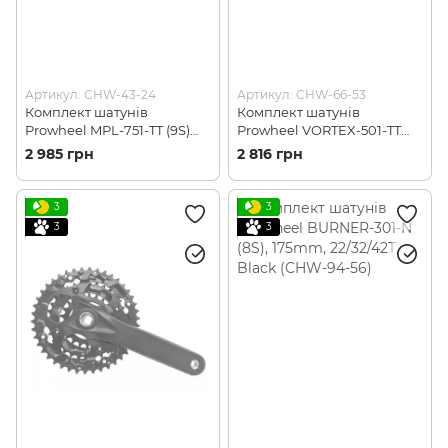
Артикул: CHW-43-24
Артикул: CHW-66-53
Комплект шатунів
Комплект шатунів
Prowheel MPL-751-TT (9S)
Prowheel VORTEX-501-TT
170mm, 48/36/26T, black
175mm, 36/22T, Black
2 985 грн
2 816 грн
(MPL-751-TT)
(VORTEX-501-TT)
3
3
3
3