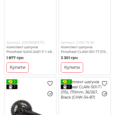
Артикул: 2000925811772
Артикул: CHW-79-56
Комплект шатунів
Комплект шатунів
Prowheel Solid-246T-F-1 46T
Prowheel CLAW-501-TT (11S)
170mm, Black (CHW-15-97)
175mm, 36/26T, black
1 877 грн
3 301 грн
(CLAW-501-TT)
Купити
Купити
3
3
3
3