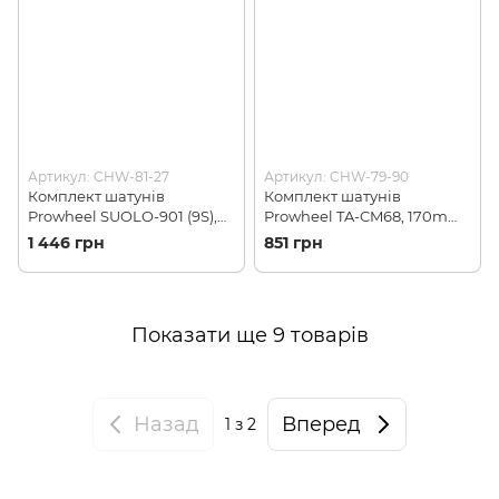
Артикул: CHW-81-27
Артикул: CHW-79-90
Комплект шатунів
Комплект шатунів
Prowheel SUOLO-901 (9S),
Prowheel TA-CM68, 170mm,
175mm, 22/30/40T, Black
24/34/42T, захист ланцюга,
1 446 грн
851 грн
(CHW-81-27)
Black (CHW-79-90)
Показати ще 9 товарів
Назад
Вперед
1
з 2