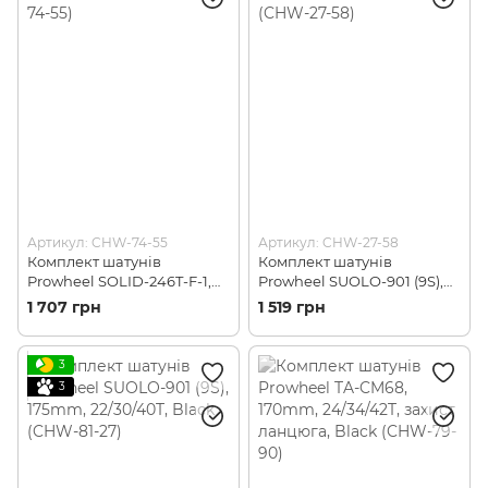
Артикул: CHW-74-55
Артикул: CHW-27-58
Комплект шатунів
Комплект шатунів
Prowheel SOLID-246T-F-1,
Prowheel SUOLO-901 (9S),
46T, 175mm, Black (CHW-
170mm, 22/30/40T, Black
1 707 грн
1 519 грн
74-55)
(CHW-27-58)
3
3