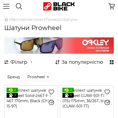
Велозапчастини
Привід
Шатуни
Шатуни Prowheel
Фільтр
За популярністю
1
Бренд
Prowheel
3
3
3
3