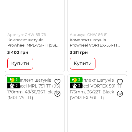
Артикул: CHW-85-76
Артикул: CHW-86-81
Комплект шатунів
Комплект шатунів
Prowheel MPL-751-TT (9S),
Prowheel VORTEX-551-TT
170mm, 48/36т, Black
(10S), 170mm, 22/36T, Black
3 402 грн
3 311 грн
(CHW-85-76)
(CHW-86-81)
Купити
Купити
3
3
3
3