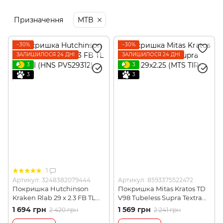
Призначення
MTB
−30%
−30%
ЗАЛИШИЛОСЯ 24 ДНІ
ЗАЛИШИЛОСЯ 24 ДНІ
3
3
3
3
1
Артикул: 3248382079444
Артикул: 8593375522472
Покришка Hutchinson
Покришка Mitas Kratos TD
Kraken Rlab 29 x 2.3 FB TL
V98 Tubeless Supra Textra
127 TPI (HNS PV529312)
29x2.25 (MTS TIR-26-87)
1 694 грн
1 569 грн
2 420 грн
2 241 грн