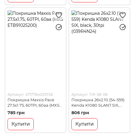
Артикул: 4717784029726
Артикул: TIR-38-08
Покришка Maxxis Pace
Покришка 26x2.10 (54-559)
27.5x1.75, 60TPI, 60aa (MXS
Kenda K1080 SLANT SIX,
ETB91025200)
black, 30tpi (039R4N24)
785 грн
806 грн
Купити
Купити