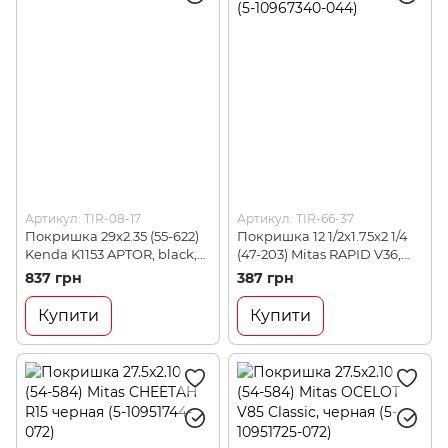
Артикул: TIR-08-17
Артикул: TIR-66-37
Покришка 29x2.35 (55-622)
Покришка 12 1/2x1.75x2 1/4
Kenda K1153 APTOR, black,
(47-203) Mitas RAPID V36,
30tpi (073U4N37)
Pre Classic черная (5-
837 грн
387 грн
10967340-044)
Купити
Купити