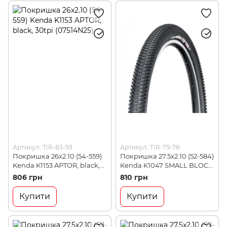
Артикул: TIR-83-93
Артикул: TIR-79-78
Покришка 26x2.10 (54-559)
Покришка 27.5x2.10 (52-584)
Kenda K1153 APTOR, black,
Kenda K1047 SMALL BLOCK
30tpi (07514N25)
EIGHT, black, 30tpi
806 грн
810 грн
(070L4N74)
Купити
Купити