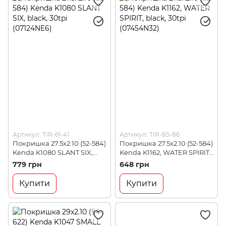
Артикул: TIR-61-41
Артикул: TIR-85-86
Покришка 27.5x2.10 (52-584)
Покришка 27.5x2.10 (52-584)
Kenda K1080 SLANT SIX,
Kenda K1162, WATER SPIRIT,
black, 30tpi (07124NE6)
black, 30tpi (07454N32)
779 грн
648 грн
Купити
Купити