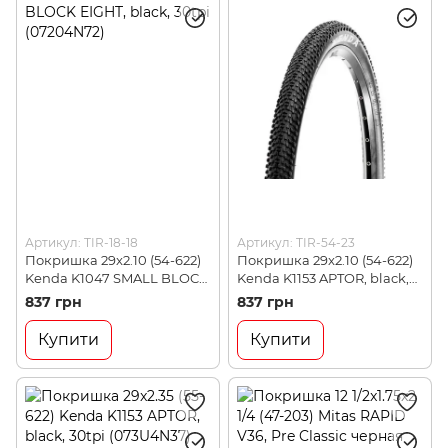
Артикул: TIR-18-18
Артикул: TIR-54-23
Покришка 29x2.10 (54-622)
Покришка 29x2.10 (54-622)
Kenda K1047 SMALL BLOCK
Kenda K1153 APTOR, black,
EIGHT, black, 30tpi
30tpi (073R4N23)
837 грн
837 грн
(07204N72)
Купити
Купити