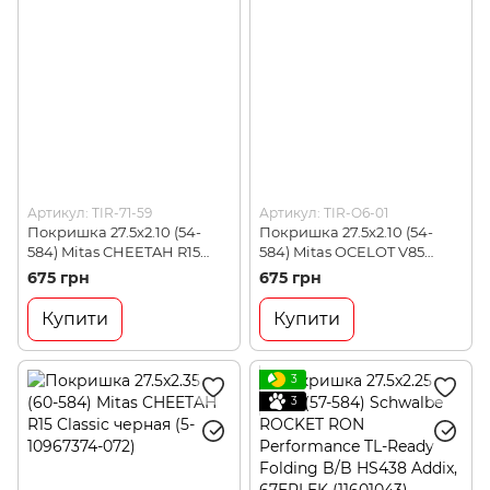
Артикул: TIR-71-59
Артикул: TIR-O6-01
Покришка 27.5x2.10 (54-
Покришка 27.5x2.10 (54-
584) Mitas CHEETAH R15
584) Mitas OCELOT V85
черная (5-10951744-072)
Classic, черная (5-10951725-
675 грн
675 грн
072)
Купити
Купити
3
3