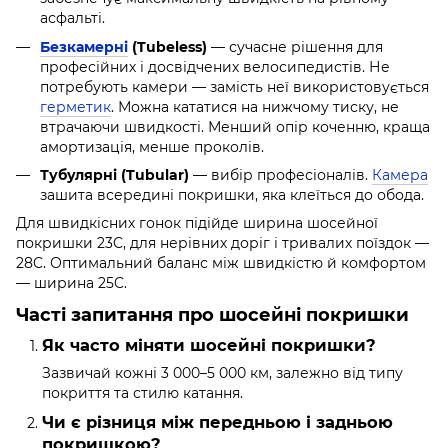
асфальті.
Безкамерні
(Tubeless)
— сучасне рішення для
професійних і досвідчених велосипедистів. Не
потребують камери — замість неї використовується
герметик
. Можна кататися на нижчому тиску, не
втрачаючи швидкості. Менший опір коченню, краща
амортизація, менше проколів.
Тубулярні (Tubular)
— вибір професіоналів.
Камера
зашита всередині покришки, яка клеїться до обода.
Для швидкісних гонок підійде ширина шосейної
покришки 23C, для нерівних доріг і тривалих поїздок —
28C. Оптимальний баланс між швидкістю й комфортом
— ширина 25C.
Часті запитання про шосейні покришки
Як часто міняти шосейні покришки?
Зазвичай кожні 3 000–5 000 км, залежно від типу
покриття та стилю катання.
Чи є різниця між передньою і задньою
покришкою?