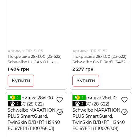
Артикул: TIR-51-05
Артикул: TIR-91-52
Покришка 28x1.00 (25-622)
Покришка 28x1.00 (25-622)
Schwalbe LUGANO II K-
Schwalbe ONE Rerf HS462A
Guard Folding HS471 B/B-
B/B-SK ADDIX, 67EPI EK
1 404 грн
2 277 грн
SK SiC IB (11654009)
(11653956)
Купити
Купити
3
3
3
3