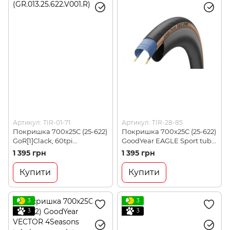
Артикул: TIR-01-71
Артикул: TIR-28-85
Покришка 700x25C (25-622)
Покришка 700x25C (25-622)
GoR[1]Clack, 60tpi
GoodYear EAGLE Sport tube
(GR.013.25.622.V001.R)
type, folding, black/tan,
1 395 грн
1 395 грн
60tpi (GR.013.25.622.V002.R)
Купити
Купити
3
3
3
3