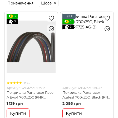
Призначення
Шосе
3
ВІДЕО
3
3
3
6
Артикул: 4931253019685
Артикул: 4931253025037
Покришка Panaracer Race
Покришка Panaracer
A Evo4 700x25C (PNR
Agilest 700x25C, Black (PNR
RF725-RCA-B4)
RF725-AG-B)
1 129 грн
2 095 грн
Купити
Купити