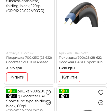
Артикул: TIR-79-71
Артикул: TIR-65-97
Покришка 700x25C (25-622)
Покришка 700x28 (28-622)
GoodYear VECTOR 4Seasons
GoodYear EAGLE Sport Tube
tubeless comolete, folding,
Type,Tan
3 195 грн
1 395 грн
black, 120tpi
(GR.013.28.622.V002.R)
(GR.012.25.622.V003.R)
Купити
Купити
3
3
3
3