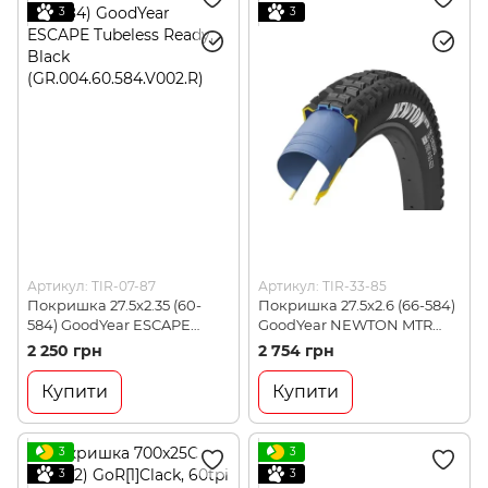
3
3
Артикул: TIR-07-87
Артикул: TIR-33-85
Покришка 27.5x2.35 (60-
Покришка 27.5x2.6 (66-584)
584) GoodYear ESCAPE
GoodYear NEWTON MTR
Tubeless Ready, Black
Trail Tubeless Complete,
2 250 грн
2 754 грн
(GR.004.60.584.V002.R)
Black
(GR.014.66.584.V002.R)
Купити
Купити
3
3
3
3