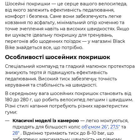
Шосейні покришки — це серце вашого велосипеда,
від якого залежить ефективність педалювання,
комфорт і безпека. Саме вони забезпечують легке
ковзання по асфальту, мінімальний опір коченню та
точне зчеплення навіть на високих швидкостях. Якщо
ви шукаєте ідеальну покришку для тренувань,
перегонів або щоденних поїздок — у магазині Black
Bike знайдеться все, що потрібно.
Особливості шосейних покришок
Спеціальний компаунд та гладкий малюнок протектора
знижують тертя й підвищують ефективність
педалювання. Високий тиск забезпечує точність
керування та стабільність на швидкості.
В середньому вага шосейних покришок становить від
180 до 280 г, що робить велосипед легшим і швидшим.
Різні стилі катання потребують різних характеристик
гуми:
Класичні моделі із камерою
— легко монтуються,
підходять для більшості коліс
об’ємом 26"
,
27,5"
та
28"
. Відмінно тримають тиск до 8–10 bar, що
забезпечує максимальну швидкість на рівному