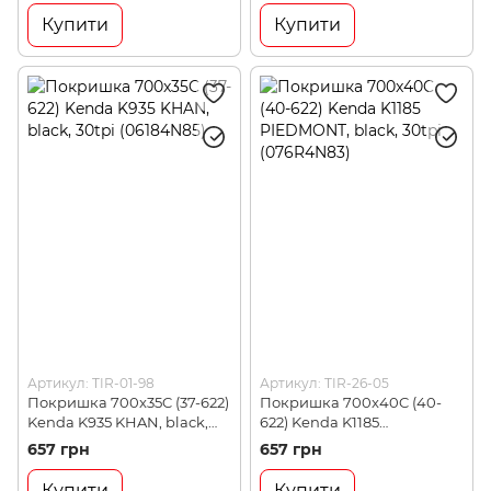
Купити
Купити
Артикул: TIR-01-98
Артикул: TIR-26-05
Покришка 700x35C (37-622)
Покришка 700x40C (40-
Kenda K935 KHAN, black,
622) Kenda K1185
30tpi (06184N85)
PIEDMONT, black, 30tpi
657 грн
657 грн
(076R4N83)
Купити
Купити