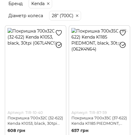
Бренд
Kenda
Діаметр колеса
28" (700C)
Артикул: TIR-10-40
Артикул: TIR-87-59
Покришка 700x32C (32-622)
Покришка 700x35C (37-622)
Kenda K1053, black, 30tpi
Kenda K1185 PIEDMONT,
(067L4NC9)
black, 30tpi (062K4N64)
608 грн
657 грн