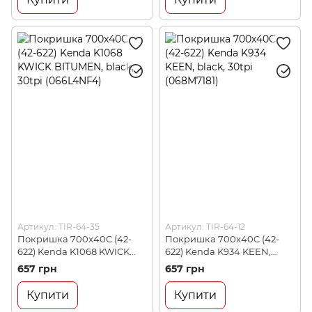
Артикул: TIR-64-35
Артикул: TIR-64-12
Покришка 700x40C (42-
Покришка 700x40C (42-
622) Kenda K1068 KWICK
622) Kenda K934 KEEN,
BITUMEN, black, 30tpi
black, 30tpi (068M7181)
657 грн
657 грн
(066L4NF4)
Купити
Купити