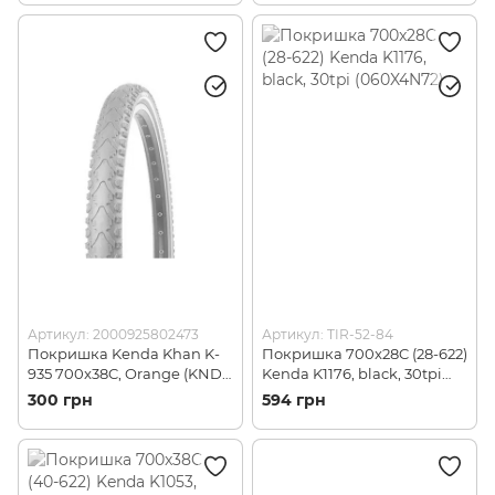
Артикул: 2000925802473
Артикул: TIR-52-84
Покришка Kenda Khan K-
Покришка 700x28C (28-622)
935 700x38C, Orange (KND
Kenda K1176, black, 30tpi
M527765)
(060X4N72)
300 грн
594 грн