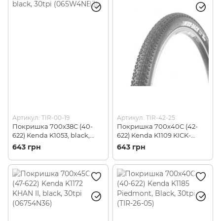
Артикул: TIR-00-19
Артикул: TIR-42-25
Покришка 700x38C (40-
Покришка 700x40C (42-
622) Kenda K1053, black,
622) Kenda K1109 KICK-
30tpi (065W4NB3)
BACK, black, 30tpi
643 грн
643 грн
(068F4N82)