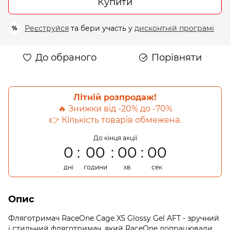
Купити
Реєструйся
та бери участь у
дисконтній програмі
%
До обраного
Порівняти
Літній розпродаж!
🔥 Знижки від -20% до -70%
👉 Кількість товарів обмежена.
До кінця акції
0
00
00
00
дні
години
хв
сек
Опис
Фляготримач RaceOne Cage X5 Glossy Gel AFT - зручний
і стильний фляготримач, який RaceOne допрацювали