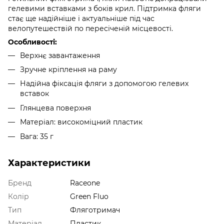
гелевими вставками з боків крил. Підтримка фляги
стає ще надійніше і актуальніше під час
велопутешествій по пересіченій місцевості.
Особливості:
Верхнє завантаження
Зручне кріплення на раму
Надійна фіксація фляги з допомогою гелевих
вставок
Глянцева поверхня
Матеріал: високоміцний пластик
Вага: 35 г
Характеристики
Бренд
Raceone
Колір
Green Fluo
Тип
Фляготримач
Матеріал
Пластик