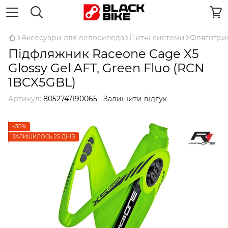
Аксесуари для велосипеда
Питні системи
Фляготри
Підфляжник Raceone Cage X5
Glossy Gel AFT, Green Fluo (RCN
1BCX5GBL)
Артикул:
8052747190065
Залишити відгук
−30%
ЗАЛИШИЛОСЬ 25 ДНІВ