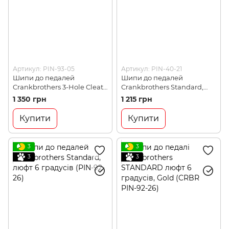
Артикул: PIN-93-05
Артикул: PIN-40-21
Шипи до педалей
Шипи до педалей
Crankbrothers 3-Hole Cleat
Crankbrothers Standard,
Kit, для шосейного взуття
люфт 0 градусів (PIN-40-21)
1 350 грн
1 215 грн
(PIN-93-05)
Купити
Купити
3
3
3
3