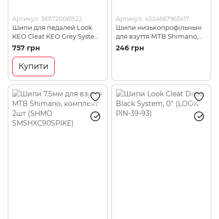
Артикул: 3611720061522
Артикул: 4524667963417
Шипи для педалей Look
Шипи низькопрофільньні
KEO Cleat KEO Grey System
для взуття МТВ Shimano,
(PIN-12-27)
комплект 2шт. (SHMO
757 грн
246 грн
SMSHXC60SPIKER)
Купити