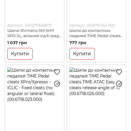
Артикул: 4550170646875
Артикул: 00.6718.024.000
Шипи Shimano SM-SH11
Шипи до контактних
SPD-SL, вільний хід 6 град,
педалей TIME Pedal cleats
Yellow (SHMO ISMSH11)
RXS for RXS/RXE/XEN Pedal
1 037 грн
777 грн
range (00.6718.024.000)
Купити
Купити