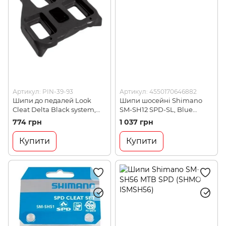
Артикул: PIN-39-93
Артикул: 4550170646882
Шипи до педалей Look
Шипи шосейні Shimano
Cleat Delta Black system,
SM-SH12 SPD-SL, Blue
люфт 0 градусів (8145)
(SHMO ISMSH12)
774 грн
1 037 грн
Купити
Купити