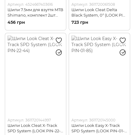
Артикул: 4524667403616
Артикул: 3611720061508
Шипи 7.5мм для взуття MTB
Шипи Look Cleat Delta
Shimano, комплект 2шт
Black System, 0° (LOOK PIN-
(SHMO SMSHXC90SPIKE)
39-93)
456 грн
723 грн
Артикул: 3611720144997
Артикул: 3611720145000
Шипи Look Cleat X-Track
Шипи Look Easy X-Track
SPD System (LOOK PIN-22-
SPD System (LOOK PIN-01-