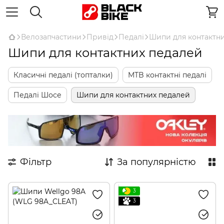
Велозапчастини
Привід
Педалі
Шипи для контактн
Шипи для контактних педалей
Класичні педалі (топталки)
MTB контактні педалі
Педалі Шосе
Шипи для контактних педалей
Фільтр
За популярністю
3
3