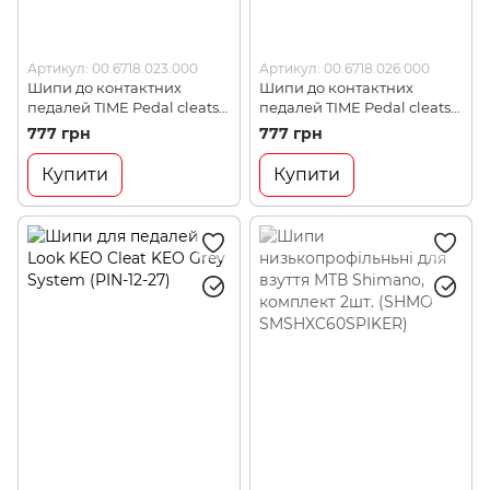
Артикул: 00.6718.023.000
Артикул: 00.6718.026.000
Шипи до контактних
Шипи до контактних
педалей TIME Pedal cleats
педалей TIME Pedal cleats
XPro/Xpresso - ICLIC - fixed
TIME ATAC Easy cleats
777 грн
777 грн
cleats (no angular or lateral
release angle of 10°
float) (00.6718.023.000)
(00.6718.026.000)
Купити
Купити