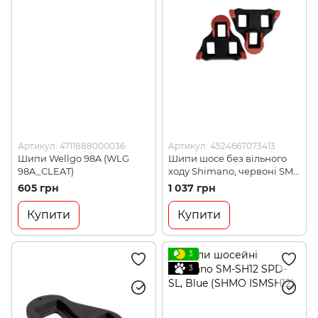
Артикул: 4711888000036
Артикул: 4524667073413
Шипи Wellgo 98A (WLG
Шипи шосе без вільного
98A_CLEAT)
ходу Shimano, червоні SM-
SH10 (Y42U98020)
605 грн
1 037 грн
Купити
Купити
3
3