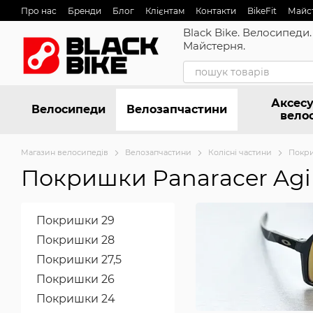
Перейти до основного контенту
Про нас
Бренди
Блог
Клієнтам
Контакти
BikeFit
Майс
Black Bike. Велосипеди.
Майстерня.
Аксесу
Велосипеди
Велозапчастини
вело
Магазин велосипедів
Велозапчастини
Колісні частини
Покр
Покришки Panaracer Agil
Покришки 29
Покришки 28
Покришки 27,5
Покришки 26
Покришки 24