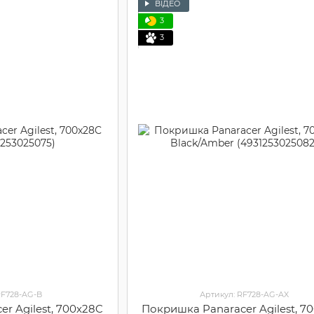
ВІДЕО
3
3
RF728-AG-B
Артикул: RF728-AG-AX
r Agilest, 700x28C
Покришка Panaracer Agilest, 7