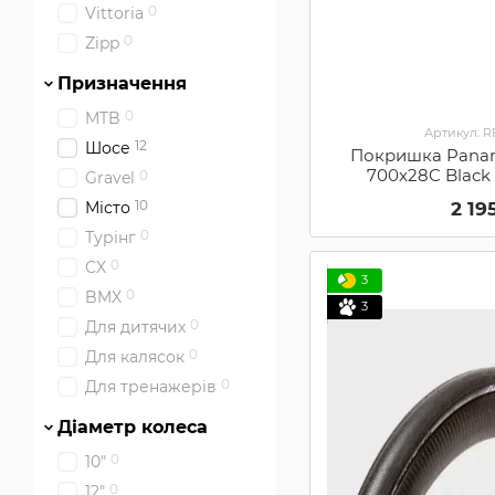
0
Vittoria
0
Zipp
Призначення
0
MTB
Артикул: 
12
Шосе
Покришка Panara
700x28C Black 
0
Gravel
10
2 19
Місто
0
Турінг
0
CX
3
0
BMX
3
0
Для дитячих
0
Для калясок
0
Для тренажерів
Діаметр колеса
0
10"
0
12"