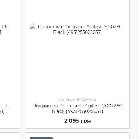
Артикул: RF725-AG-B
TLR,
Покришка Panaracer Agilest, 700x25C
1)
Black (4931253025037)
2 095 грн