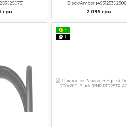
1253025075)
Black/Amber (493125302508
5 грн
2 095 грн
3
3