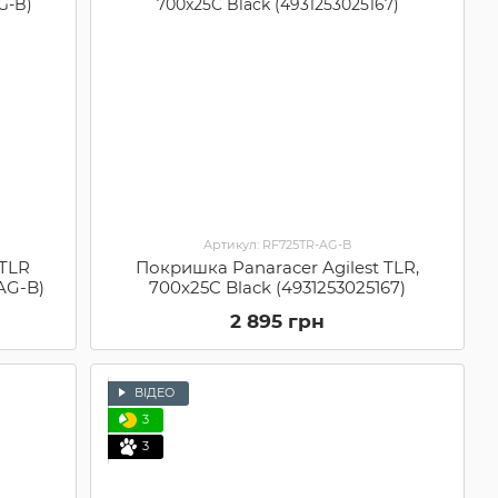
Артикул: RF725TR-AG-B
 TLR
Покришка Panaracer Agilest TLR,
AG-B)
700x25C Black (4931253025167)
2 895 грн
ВІДЕО
3
3