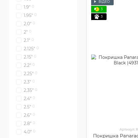
ВІДЕО
0
1.9"
3
0
1.95"
3
0
2.0"
0
2"
0
2.1"
0
2.125"
0
2.15"
0
2.2"
0
2.25"
0
2.3"
0
2.35"
0
2.4"
0
2.5"
0
2.6"
0
2.8"
Артикул: 
0
4.0"
Покришка Panarace