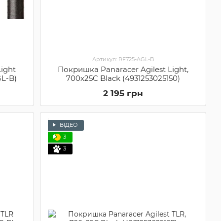
Артикул: RF725-AGL-B
ight
Покришка Panaracer Agilest Light,
GL-B)
700x25C Black (4931253025150)
2 195 грн
ВІДЕО
3
3