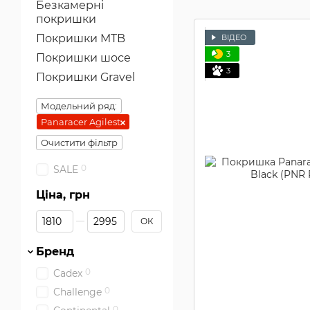
Безкамерні
покришки
Покришки MTB
ВІДЕО
3
Покришки шосе
3
Покришки Gravel
Модельний ряд:
Panaracer Agilest
Очистити фільтр
0
SALE
Ціна, грн
Від Ціна, грн
До Ціна, грн
ОК
Бренд
0
Cadex
0
Challenge
0