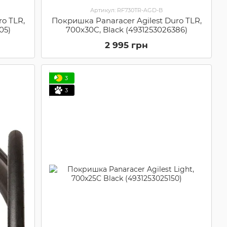
Артикул: RF730TR-AGD-B
o TLR,
Покришка Panaracer Agilest Duro TLR,
05)
700x30C, Black (4931253026386)
2 995 грн
3
3