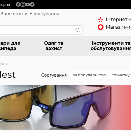
терня
 Запчастини. Екіпірування.
Інтернет-
Магазин-м
ари для
Одяг та
Інструменти та
сипеда
захист
обслуговуванн
ишки
est
Сортування:
за популярністю
спочатку 