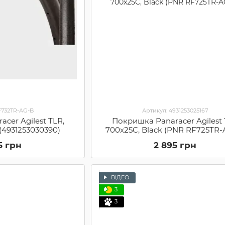
F732TR-AG-B
Артикул: 4931253025167
cer Agilest TLR,
Покришка Panaracer Agilest
 (4931253030390)
700x25C, Black (PNR RF725TR-
5 грн
2 895 грн
ВІДЕО
3
3