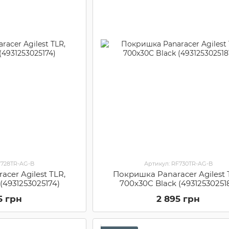
F728TR-AG-B
Артикул: RF730TR-AG-B
cer Agilest TLR,
Покришка Panaracer Agilest 
(4931253025174)
700x30C Black (493125302518
5 грн
2 895 грн