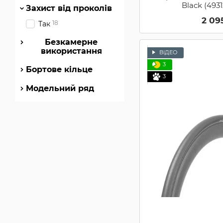
Black (493
Захист від проколів
2 09
18
Так
Безкамерне
використання
ВІДЕО
3
Бортове кільце
3
Модельний ряд