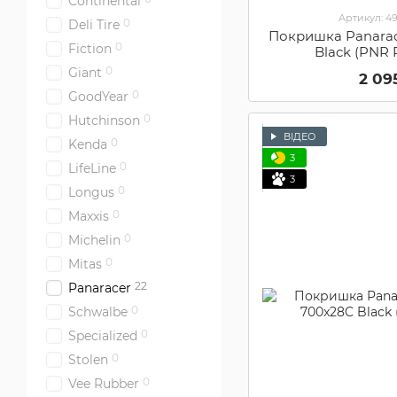
Continental
Артикул: 4
0
Deli Tire
Покришка Panarace
0
Fiction
Black (PNR
0
Giant
2 09
0
GoodYear
0
Hutchinson
ВІДЕО
0
Kenda
3
0
LifeLine
3
0
Longus
0
Maxxis
0
Michelin
0
Mitas
22
Panaracer
0
Schwalbe
0
Specialized
0
Stolen
0
Vee Rubber