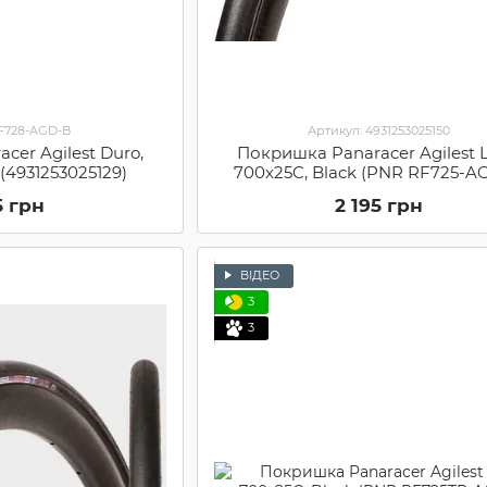
RF728-AGD-B
Артикул: 4931253025150
cer Agilest Duro,
Покришка Panaracer Agilest L
(4931253025129)
700x25C, Black (PNR RF725-A
5 грн
2 195 грн
ВІДЕО
3
3