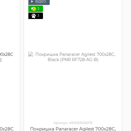
ВІДЕО
3
3
Артикул: 4931253025075
00x28C
Покришка Panaracer Agilest 700x28C,