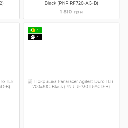
2)
Black (PNR RF728-AG-B)
1 810 грн
3
3