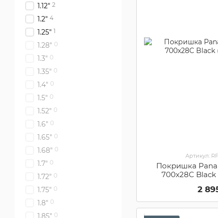
2
1.12"
4
1.2"
1
1.25"
0
1.28"
0
1.3"
0
1.35"
0
1.4"
0
1.5"
0
1.52"
0
1.6"
0
1.65"
0
1.68"
Артикул: R
0
1.7"
Покришка Panara
700x28C Black 
0
1.72"
2 89
0
1.75"
0
1.8"
0
1.85"