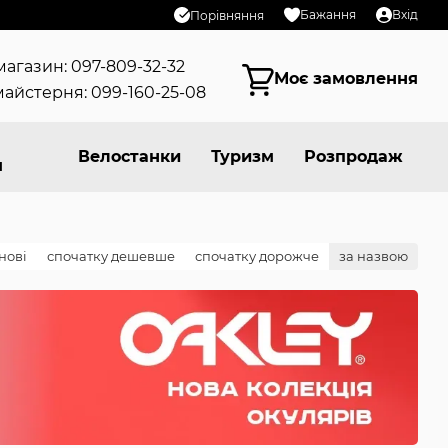
Бажання
Вхід
Порівняння
магазин: 097-809-32-32
Моє замовлення
айстерня: 099-160-25-08
Велостанки
Туризм
Розпродаж
я
нові
спочатку дешевше
спочатку дорожче
за назвою