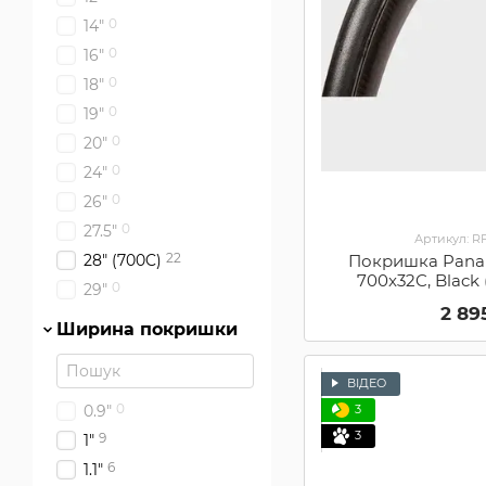
0
14"
0
16"
0
18"
0
19"
0
20"
0
24"
0
26"
0
27.5"
Артикул: R
22
Покришка Panara
28" (700C)
700x32C, Black
0
29"
2 89
Ширина покришки
ВІДЕО
0
0.9"
3
3
9
1"
6
1.1"