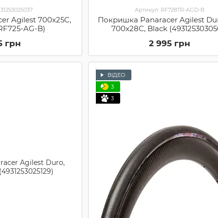
931253025037
Артикул: RF728TR-AGD-B
r Agilest 700x25C,
Покришка Panaracer Agilest Dur
 RF725-AG-B)
700x28C, Black (49312530305
5 грн
2 995 грн
ВІДЕО
3
3