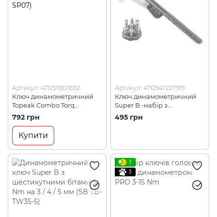
Артикул: 4712511831832
Артикул: 4712947227919
Ключ динамометричний
Ключ динамометричний
Topeak Combo Torq
Super B -набір з
Wrench, набір біт,
шестигранників 3, 4, 5, 6
792 грн
495 грн
Black/Yellow (TPK TPS-SP07)
мм, Torx® 25 та хрестової
викрутки (SB TB-TW15)
Купити
3
3