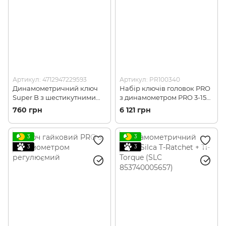
Артикул: 4712947229593
Артикул: PR100340
Динамометричний ключ
Набір ключів головок PRO
Super B з шестикутними
з динамометром PRO 3-15
бітами 5 Nm на 3 / 4 / 5 мм
Nm
760 грн
6 121 грн
(SB TB-TW35-5)
3
3
3
3