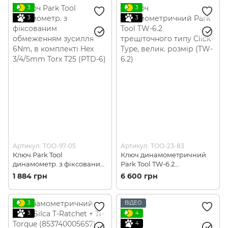
3
3
3
3
Артикул: TOO-97-05
Артикул: TOO-23-83
Ключ Park Tool
Ключ динамометричний
динамометр. з фіксованим
Park Tool TW-6.2
обмеженням зусилля 6Nm,
трещіточного типу Click-
1 884 грн
6 600 грн
в комплекті Hex 3/4/5mm
Type, велик. розмір (TW-6.2)
Torx T25 (PTD-6)
3
ВІДЕО
3
4
4