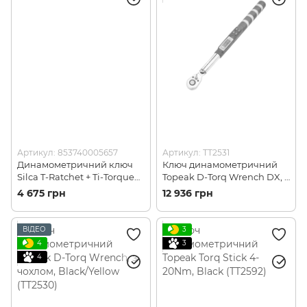
Артикул: 853740005657
Артикул: TT2531
Динамометричний ключ
Ключ динамометричний
Silca T-Ratchet + Ti-Torque
Topeak D-Torq Wrench DX, з
(853740005657)
чохлом, Black/Yellow
4 675 грн
12 936 грн
(TT2531)
ВІДЕО
3
4
3
4