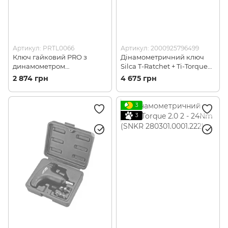
Артикул: PRTL0066
Артикул: 2000925796499
Ключ гайковий PRO з
Дінамометричний ключ
динамометром
Silca T-Ratchet + Ti-Torque
регулюємий
(SLC 853740005657)
2 874 грн
4 675 грн
3
3