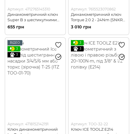
Артикул: 4712765145310
Артикул: 7615523070862
Динамометричний ключ
Динамометричний ключ
Super B з шестикутними
Torque 2.0 2 - 24Nm (SNKR
бітами 3 / 4 / 5 / 6 / 8 мм, в
280301.0001.222)
655 грн
3 010 грн
пластиковій коробці (SB
TB-TW05)
ВІДЕО
3
3
3
3
Артикул: 4718152142191
Артикул: TOO-32-22
Ключ динамометричний
Ключ ICE TOOLZ E214