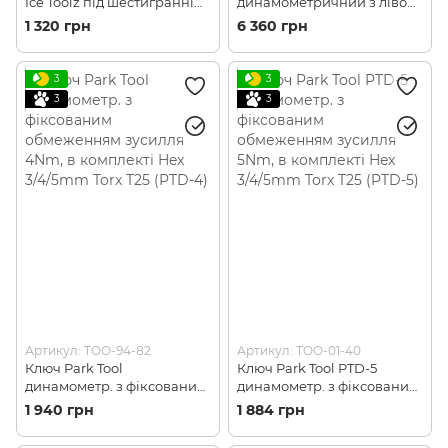
Ice Toolz під шестигранні
динамометричний з лівою
насадки 3/4/5/6 мм або
і правою різьбою
1 320 грн
6 360 грн
торкс (зірочка) Т-25 (ITZ
20~100N·m, під 3/8" & 1/2"
TOO-01-70)
голівку (E214)
3
3
3
3
Артикул: TOO-94-82
Артикул: TOO-01-40
Ключ Park Tool
Ключ Park Tool PTD-5
динамометр. з фіксованим
динамометр. з фіксованим
обмеженням зусилля
обмеженням зусилля 5Nm,
1 940 грн
1 884 грн
4Nm, в комплекті Hex
в комплекті Hex 3/4/5mm
3/4/5mm Torx T25 (PTD-4)
Torx T25 (PTD-5)