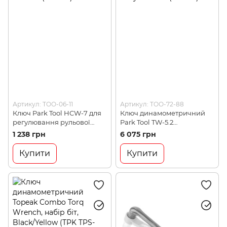
Артикул: TOO-06-11
Артикул: TOO-72-88
Ключ Park Tool HCW-7 для
Ключ динамометричний
регулювання рульової
Park Tool TW-5.2
колонки 30mm і 32mm
трещіткового типу 2–14Nm
1 238 грн
6 075 грн
(HCW-7)
(TW-5.2)
Купити
Купити