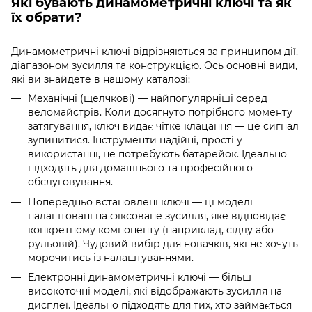
Які бувають динамометричні ключі та як
їх обрати?
Динамометричні ключі відрізняються за принципом дії,
діапазоном зусилля та конструкцією. Ось основні види,
які ви знайдете в нашому каталозі:
Механічні (щелчкові) — найпопулярніші серед
веломайстрів. Коли досягнуто потрібного моменту
затягування, ключ видає чітке клацання — це сигнал
зупинитися. Інструменти надійні, прості у
використанні, не потребують батарейок. Ідеально
підходять для домашнього та професійного
обслуговування.
Попередньо встановлені ключі — ці моделі
налаштовані на фіксоване зусилля, яке відповідає
конкретному компоненту (наприклад, сідлу або
рульовій). Чудовий вибір для новачків, які не хочуть
морочитись із налаштуваннями.
Електронні динамометричні ключі — більш
високоточні моделі, які відображають зусилля на
дисплеї. Ідеально підходять для тих, хто займається