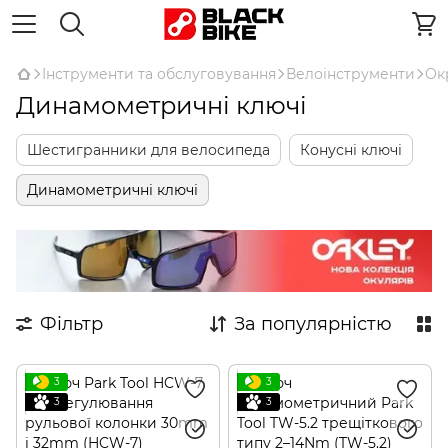
Інструменти та обслуговування
Велоінструменти
Ок
Динамометричні ключі
Шестигранники для велосипеда
Конусні ключі
Динамометричні ключі
Фільтр
За популярністю
3
3
3
3