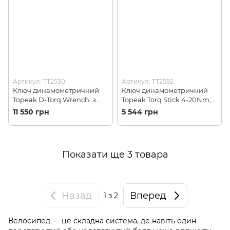
Артикул: TT2530
Артикул: TT2592
Ключ динамометричний
Ключ динамометричний
Topeak D-Torq Wrench, з
Topeak Torq Stick 4-20Nm,
чохлом, Black/Yellow
Black (TT2592)
11 550 грн
5 544 грн
(TT2530)
Показати ще 3 товара
Назад
Вперед
1
з 2
Велосипед — це складна система, де навіть один