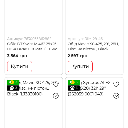
Артикул: 7630033862882
Артикул: RIM-29-46
Обід DT Swiss M 462 29x25
Обід Mavic XC 425, 29", 28H,
DISK BRAKE 28 отв. (DTSW
Disc, не пістон., Black
RDM04629S28S011509)
(LJ3830100)
3 564 грн
2 597 грн
Купити
Купити
3
3
3
3