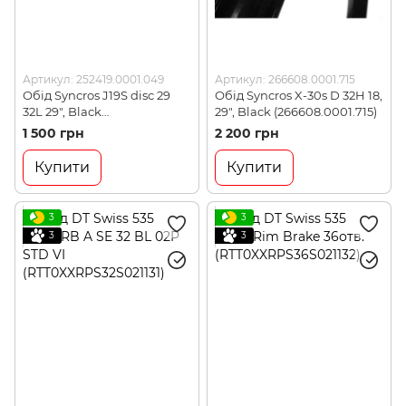
Артикул: 252419.0001.049
Артикул: 266608.0001.715
Обід Syncros J19S disc 29
Обід Syncros X-30s D 32H 18,
32L 29", Black
29", Black (266608.0001.715)
(252419.0001.049)
1 500 грн
2 200 грн
Купити
Купити
3
3
3
3