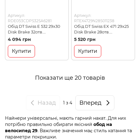
Артикул:
Артикул:
RDE053CDPS32SA6281
RTEX4729N28S011238
Обід DT Swiss E 532 29x30
Обід DT Swiss EX 471 29x25
Disk Brake 32отв.
Disk Brake 28отв.
(RDE053CDPS32SA6281)
(RTEX4729N28S011238)
4 094 грн
5 520 грн
Купити
Купити
Показати ще 20 товарів
Назад
Вперед
1
з 4
Найнери універсальні, мають гарний накат.
Для них
потрібно правильно обирати якісний
обод на
велосипед 29
. Важливе значення має стиль катання та
параметри покришки.