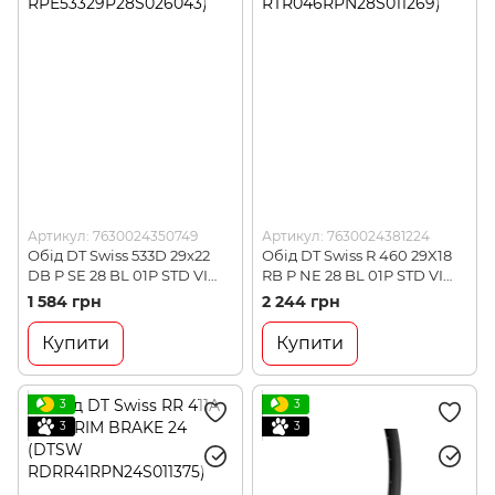
Артикул: 7630024350749
Артикул: 7630024381224
Обід DT Swiss 533D 29x22
Обід DT Swiss R 460 29X18
DB P SE 28 BL 01P STD VI
RB P NE 28 BL 01P STD VI
(DTSW
(DTSW
1 584 грн
2 244 грн
RPE53329P28S026043)
RTR046RPN28S011269)
Купити
Купити
3
3
3
3