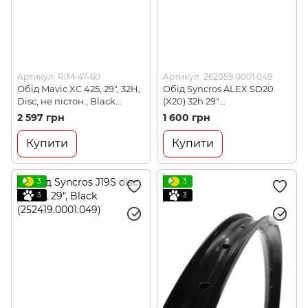
Артикул: RIM-47-60
Артикул: 262059.0001.049
Обід Mavic XC 425, 29", 32H,
Обід Syncros ALEX SD20
Disc, не пістон., Black
(X20) 32h 29"
(LJ3830100)
(262059.0001.049)
2 597 грн
1 600 грн
Купити
Купити
3
3
3
3