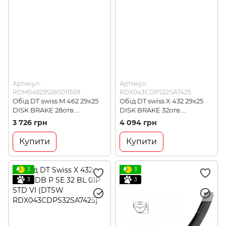
Артикул:
Артикул:
RDM04629S28S011509
RDX043CDPS32SA7425
Обід DT swiss M 462 29x25
Обід DT swiss X 432 29x25
DISK BRAKE 28отв.
DISK BRAKE 32отв.
(RDM04629S28S011509)
(RDX043CDPS32SA7425)
3 726 грн
4 094 грн
Купити
Купити
3
3
3
3