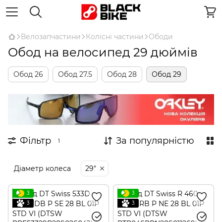
Велозапчастини
Колісні частини
Ободи
Обод на велосипед 29 дюймів
Обод 26
Обод 27.5
Обод 28
Обод 29
Фільтр
За популярністю
1
Діаметр колеса
29"
3
3
3
3