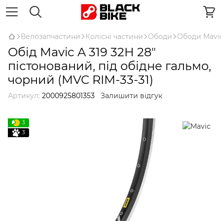
Велозапчастини
Колісні частини
Ободи
Ободи Mavi
Обід Mavic A 319 32H 28"
пістонований, під обідне гальмо,
чорний (MVC RIM-33-31)
Артикул:
2000925801353
Залишити відгук
3
3