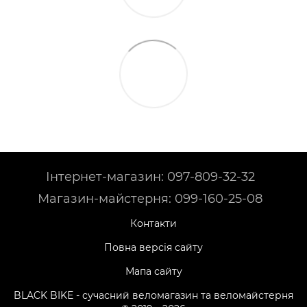
Інтернет-магазин: 097-809-32-32
Магазин-майстерня: 099-160-25-08
Контакти
Повна версія сайту
Мапа сайту
BLACK BIKE - сучасний веломагазин та веломайстерня