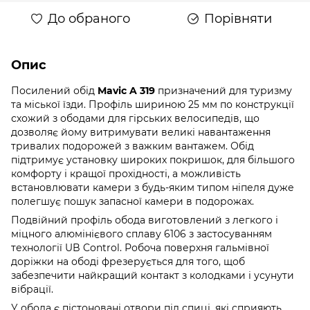
До обраного
Порівняти
Опис
Посилений обід
Mavic A 319
призначений для туризму
та міської їзди. Профіль шириною 25 мм по конструкції
схожий з ободами для гірських велосипедів, що
дозволяє йому витримувати великі навантаження
тривалих подорожей з важким вантажем. Обід
підтримує установку широких покришок, для більшого
комфорту і кращої прохідності, а можливість
встановлювати камери з будь-яким типом ніпеля дуже
полегшує пошук запасної камери в подорожах.
Подвійний профіль обода виготовлений з легкого і
міцного алюмінієвого сплаву 6106 з застосуванням
технології UB Control. Робоча поверхня гальмівної
доріжки на ободі фрезерується для того, щоб
забезпечити найкращий контакт з колодками і усунути
вібрації.
У обода є пістоновані отвори під спиці, які сприяють