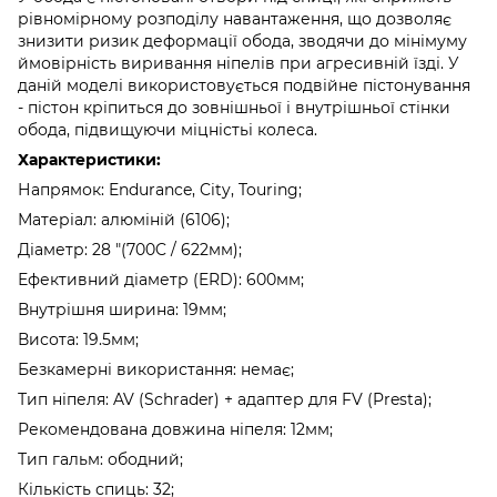
рівномірному розподілу навантаження, що дозволяє
знизити ризик деформації обода, зводячи до мінімуму
ймовірність виривання ніпелів при агресивній їзді. У
даній моделі використовується подвійне пістонування
- пістон кріпиться до зовнішньої і внутрішньої стінки
обода, підвищуючи міцністьі колеса.
Характеристики:
Напрямок: Endurance, City, Touring;
Матеріал: алюміній (6106);
Діаметр: 28 "(700C / 622мм);
Ефективний діаметр (ERD): 600мм;
Внутрішня ширина: 19мм;
Висота: 19.5мм;
Безкамерні використання: немає;
Тип ніпеля: AV (Schrader) + адаптер для FV (Presta);
Рекомендована довжина ніпеля: 12мм;
Тип гальм: ободний;
Кількість спиць: 32;