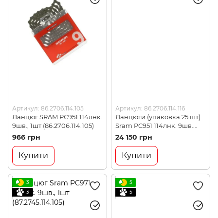
Артикул: 86.2706.114.105
Артикул: 86.2706.114.116
Ланцюг SRAM PC951 114лнк.
Ланцюги (упаковка 25 шт)
9шв., 1шт (86.2706.114.105)
Sram PC951 114лнк. 9шв.
(86.2706.114.116)
966 грн
24 150 грн
Купити
Купити
3
5
3
5