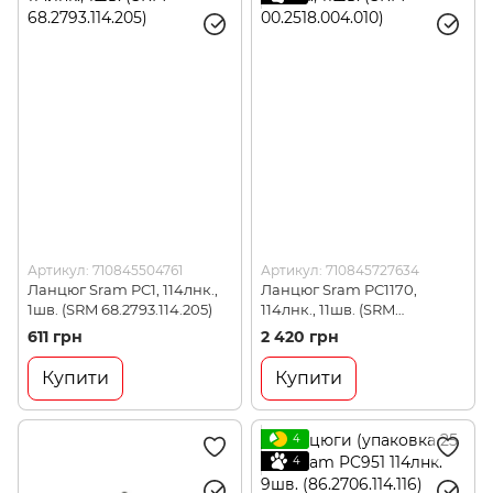
Артикул: 710845504761
Артикул: 710845727634
Ланцюг Sram PC1, 114лнк.,
Ланцюг Sram PC1170,
1шв. (SRM 68.2793.114.205)
114лнк., 11шв. (SRM
00.2518.004.010)
611 грн
2 420 грн
Купити
Купити
4
4