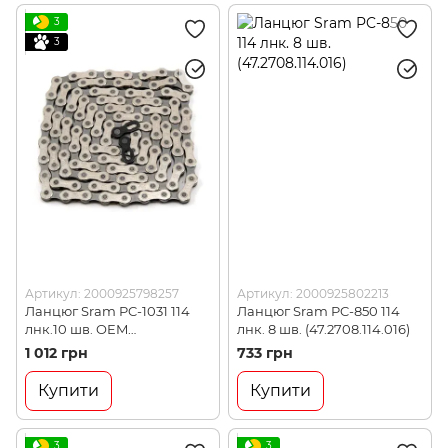
3
3
Артикул: 2000925798257
Артикул: 2000925802213
Ланцюг Sram PC-1031 114
Ланцюг Sram PC-850 114
лнк.10 шв. OEM
лнк. 8 шв. (47.2708.114.016)
(92.2711.114.116)
1 012 грн
733 грн
Купити
Купити
3
3