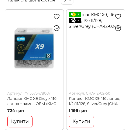
Кількість швидкостей
9
3
3
Артикул: 4715575478067
Артикул: CHA-12-02-50
Ланцюг KMC X9 Grey x 116
Ланцюг KMC X9, 116 ланок,
ланок + замок ОЕМ (KMC
1/2x11/128, Silver/Grey (CHA-
X9-5(OEM)_GG)
12-02-50)
724 грн
1 166 грн
Купити
Купити