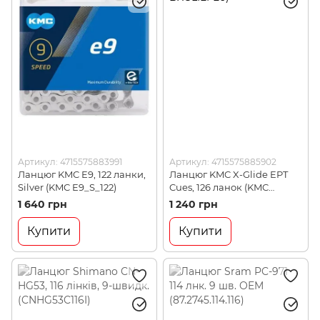
Артикул: 4715575883991
Артикул: 4715575885902
Ланцюг KMC E9, 122 ланки,
Ланцюг KMC X-Glide EPT
Silver (KMC E9_S_122)
Cues, 126 ланок (KMC
BXGLIEP26)
1 640 грн
1 240 грн
Купити
Купити