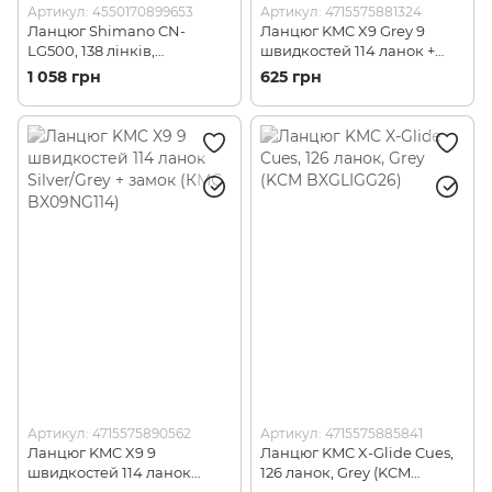
Артикул: 4550170899653
Артикул: 4715575881324
Ланцюг Shimano CN-
Ланцюг KMC X9 Grey 9
LG500, 138 лінків,
швидкостей 114 ланок +
LINKGLIDE 9/10/11-швидк,
замок X9 (KMC BX09GG114)
1 058 грн
625 грн
+QUICK-LINK (SHMO
ICNLG500138Q)
Артикул: 4715575890562
Артикул: 4715575885841
Ланцюг KMC X9 9
Ланцюг KMC X-Glide Cues,
швидкостей 114 ланок
126 ланок, Grey (KCM