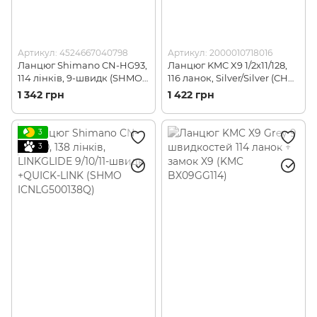
Артикул: 4524667040798
Артикул: 2000010718016
Ланцюг Shimano CN-HG93,
Ланцюг KMC X9 1/2x11/128,
114 лінків, 9-швидк (SHMO
116 ланок, Silver/Silver (CHA-
ICNHG93114I)
12-03-50)
1 342 грн
1 422 грн
3
3