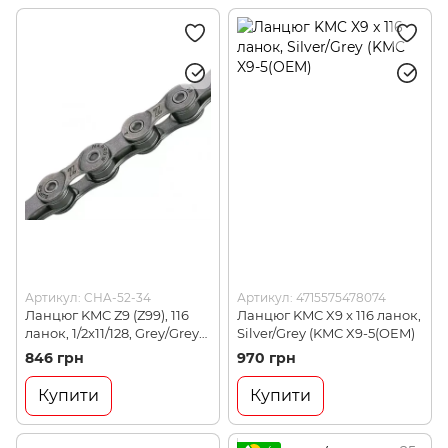
Артикул: CHA-52-34
Артикул: 4715575478074
Ланцюг KMC Z9 (Z99), 116
Ланцюг KMC X9 x 116​ ланок,
ланок, 1/2x11/128, Grey/Grey
Silver/Grey (KMC X9-5(OEM)
(CHA-52-34)
846 грн
970 грн
Купити
Купити