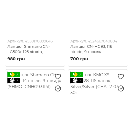
Артикул: 4550170899646
Артикул: 4524667040804
Ланцюг Shimano CN-
Ланцюг CN-HG93, 116
LG500г 126 лінків,
лінків, 9-швидк
LINKGLIDE 9/10/11-швидк,
(CNHG93116I)
980 грн
700 грн
+QUICK-LINK (SHMN
ICNLG500126Q )
3
3
3
3