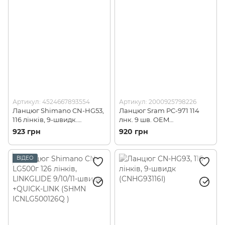
Артикул: 4524667893554
Артикул: 2000925798226
Ланцюг Shimano CN-HG53,
Ланцюг Sram PC-971 114
116 лінків, 9-швидк.
лнк. 9 шв. OEM
(CNHG53C116I)
(87.2745.114.116)
923 грн
920 грн
ВІДЕО