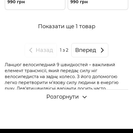
Silver/Grey + замок (КМС
BXGLIGG26)
990 грн
990 грн
BX09NG114)
Показати ще 1 товар
Назад
Вперед
1
з 2
Ланцюг велосипедний 9 швидкостей – важливий
елемент трансмісії, який передає силу ніг
велосипедиста на заднє колесо. З його допомогою
легко перетворити м'язову силу людини в енергію
руху. Дев’ятишвидвісні варіанти досить часто
зустрічаються на гірських велосипедах.
Розгорнути
Які габарити має велоланцюг 9
швидкостей
Ланцюг для дев'ятишвидкісного велосипеда зазвичай
довший, ніж для велосипедів з меншою кількістю
передач, щоб підходити під більшу кількість зірочок. По