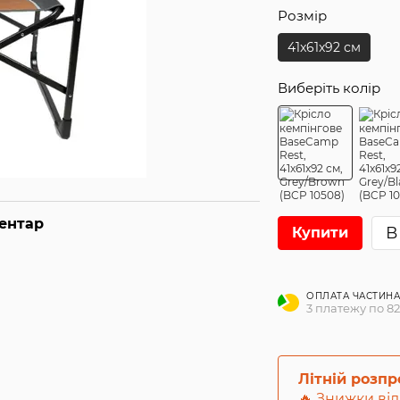
Розмір
41x61x92 см
Виберіть колір
ментар
В
Купити
ОПЛАТА ЧАСТИН
3 платежу по 82
Літній розп
🔥 Знижки від