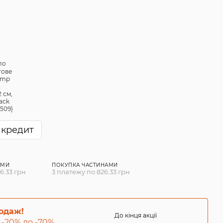
 кредит
АМИ
ПОКУПКА ЧАСТИНАМИ
6.33 грн
3 платежу по 826.33 грн
родаж!
До кінця акції
 -20% до -70%