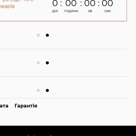
0
00
00
00
товарів
дні
години
хв
сек
ата
Гарантія