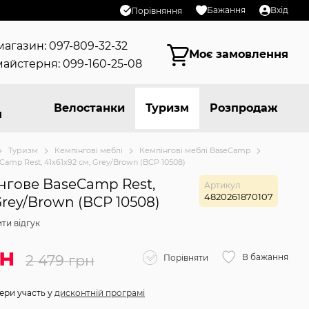
Бажання
Вхід
Порівняння
магазин: 097-809-32-32
Моє замовлення
айстерня: 099-160-25-08
Велостанки
Туризм
Розпродаж
я
Туризм
Кемпінгові меблі
Кемпінгові меблі BaseСamp
Camp Rest, 41x61x92 см, Grey/Brown (BCP 10508)
нгове BaseCamp Rest,
Артикул
4820261870107
 Grey/Brown (BCP 10508)
ти відгук
рн
2 479 грн
В бажання
Порівняти
ери участь у
дисконтній програмі