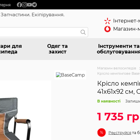
терня
 Запчастини. Екіпірування.
Інтернет-
Магазин-м
ари для
Одяг та
Інструменти та
сипеда
захист
обслуговуванн
Магазин велосипедів
Крісло кемпінгове Base
Крісло кемпі
41x61x92 см,
В наявності
Залиши
1 735 г
%
Реєструйся
та б