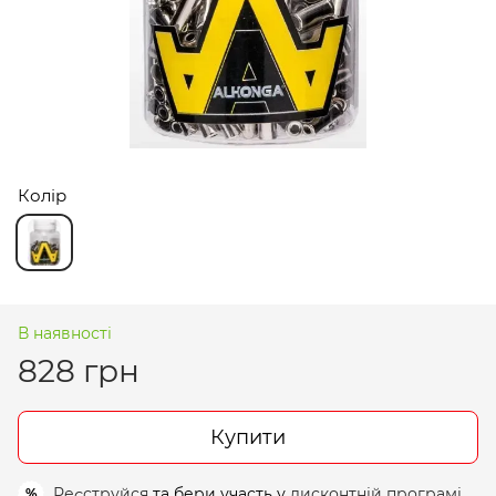
Колір
В наявності
828 грн
Купити
Реєструйся
та бери участь у
дисконтній програмі
%