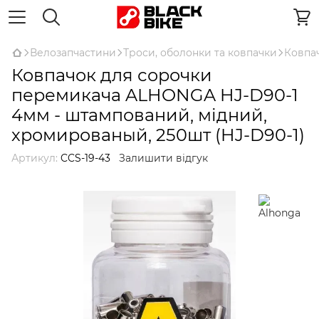
Велозапчастини
Троси, оболонки та ковпачки
Ковпач
Ковпачок для сорочки
перемикача ALHONGA HJ-D90-1
4мм - штампований, мідний,
хромированый, 250шт (HJ-D90-1)
Артикул:
CCS-19-43
Залишити відгук