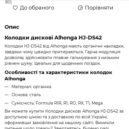
До обраного
Порівняти
Опис
Колодки дискові Alhonga HJ-DS42
Колодки HJ-DS42 від Alhonga мають органічні накладки,
завдяки чому швидко притираються.
Гарна модуляція
дозволяє здійснювати плавне гальмування з низьким
рівнем шуму. Ідеальні для щоденних поїздок.
Особливості та характеристики колодок
Alhonga
Матеріал: органіка
Основа: сталь
Сумісність:
Formula R1R, R1, RO, RX, T1, Mega
Ви можете купити Колодки дискові Alhonga HJ-DS42 за
доступною ціною та з доставкою по всій Україні,
оформивши замовлення на нашому сайті. Виникли
питання щодо товару? Звертайтесь, будемо раді