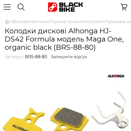
Велозапчастини
Гальма та комплектуючі
Гальмівні к
Колодки дискові Alhonga HJ-
DS42 Formula модель Maga One,
organic black (BRS-88-80)
Артикул:
BRS-88-80
Залишити відгук