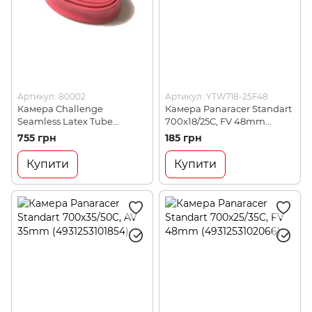
Артикул: 80002
Артикул: YTW718-25F48
Камера Challenge
Камера Panaracer Standart
Seamless Latex Tube
700x18/25C, FV 48mm
700x23/30, Presta 48mm
(4931253101892)
755 грн
185 грн
(8855627800029)
Купити
Купити