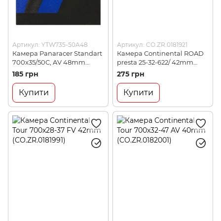
Артикул: YTW735-50A48
Артикул: CO.ZR.0181921
Камера Panaracer Standart
Камера Continental ROAD
700x35/50C, AV 48mm
presta 25-32-622/ 42mm
(4931253103902)
(CO.ZR.0181921)
185 грн
275 грн
Купити
Купити