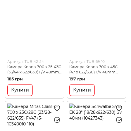
Артикул: TUB-42-54
Артикул: TUB-69-10
Камера Kenda 700 x 35-43C
Камера Kenda 700 x 45C
(35/44 x 622/630) F/V 48mm
(47 x 622/630) F/V 48mm
(557032K9)
(557032K9)
185 грн
197 грн
Купити
Купити