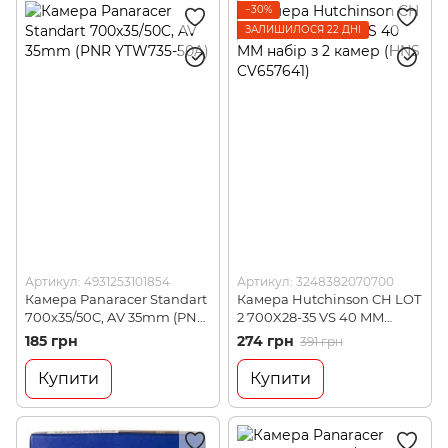
−30%
ЗАЛИШИЛОСЯ 22 ДНІ
Артикул: 4931253101854
Артикул: 3248382070700
Камера Panaracer Standart
Камера Hutchinson CH LOT
700x35/50C, AV 35mm (PNR
2 700X28-35 VS 40 MM
YTW735-50A)
набір з 2 камер (HNS
185 грн
274 грн
391 грн
CV657641)
Купити
Купити