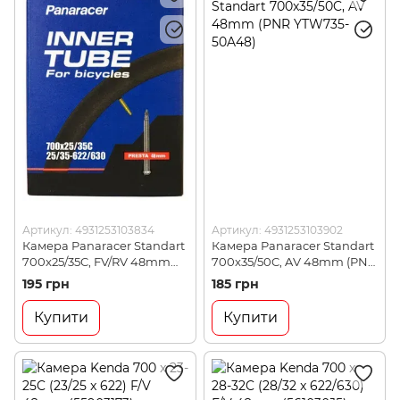
Артикул: 4931253103834
Артикул: 4931253103902
Камера Panaracer Standart
Камера Panaracer Standart
700x25/35C, FV/RV 48mm
700x35/50C, AV 48mm (PNR
(PNR YTW725-38F48RV)
YTW735-50A48)
195 грн
185 грн
Купити
Купити