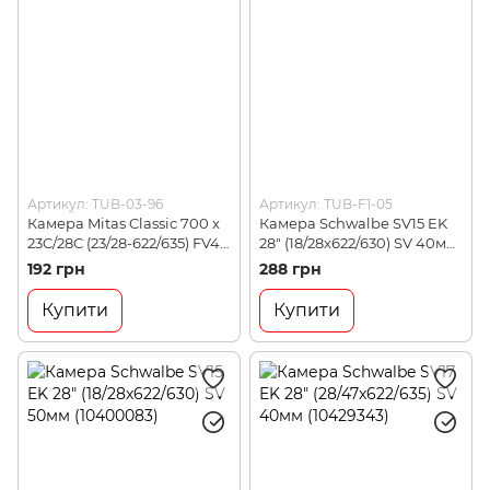
Артикул: TUB-03-96
Артикул: TUB-F1-05
Камера Mitas Classic 700 x
Камера Schwalbe SV15 EK
23C/28C (23/28-622/635) FV47
28" (18/28x622/630) SV 40мм
(5-10340010-110)
(10427343)
192 грн
288 грн
Купити
Купити