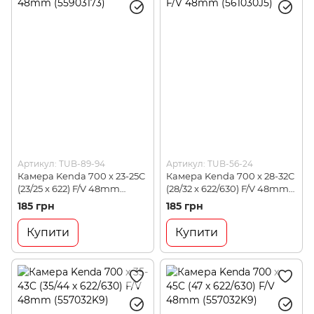
Артикул: TUB-89-94
Артикул: TUB-56-24
Камера Kenda 700 x 23-25C
Камера Kenda 700 x 28-32C
(23/25 x 622) F/V 48mm
(28/32 x 622/630) F/V 48mm
(55903173)
(561030J5)
185 грн
185 грн
Купити
Купити