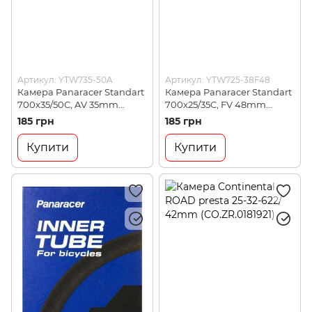
Артикул: YTW735-50A
Артикул: YTW725-38F48
Камера Panaracer Standart
Камера Panaracer Standart
700x35/50C, AV 35mm
700x25/35C, FV 48mm
(4931253101854)
(4931253102066)
185 грн
185 грн
Купити
Купити