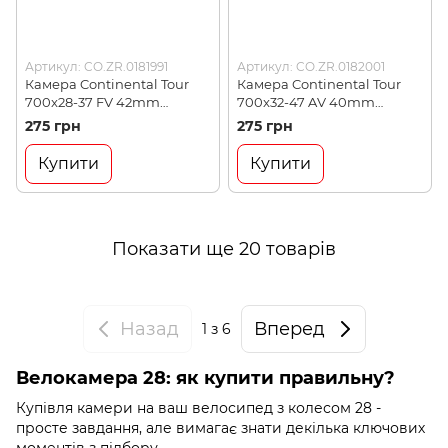
Артикул: CO.ZR.0181991
Артикул: CO.ZR.0182001
Камера Continental Tour
Камера Continental Tour
700x28-37 FV 42mm
700x32-47 AV 40mm
(CO.ZR.0181991)
(CO.ZR.0182001)
275 грн
275 грн
Купити
Купити
Показати ще 20 товарів
Назад
Вперед
1
з 6
Велокамера 28: як купити правильну?
Купівля камери на ваш велосипед з колесом 28 -
просте завдання, але вимагає знати декілька ключових
моментів з підбору.