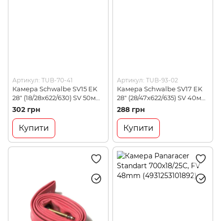
Артикул: TUB-70-41
Артикул: TUB-93-02
Камера Schwalbe SV15 EK
Камера Schwalbe SV17 EK
28" (18/28x622/630) SV 50мм
28" (28/47x622/635) SV 40мм
(10400083)
(10429343)
302 грн
288 грн
Купити
Купити