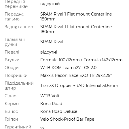
Передній
відсутній
перемикач
Переднє
SRAM Rival 1 Flat mount Centerline
гальмо
180mm
Заднє гальмо
SRAM Rival 1 Flat mount Centerline
180mm
Гальмівні
SRAM Rival
ручки
Педалі
відсутні
Втулки
Formula 100x12mm / Formula 142x12mm
Ободи
WTB KOM Team i27 TCS 2.0
Покришки
Maxxis Recon Race EXO TR 29x2.25"
Підсідельний
TranzX Dropper +RAD Internal 31.6mm
штир
Сідло
WTB Volt
Кермо
Kona Road
Винос
Kona Road Deluxe
Гріпси
Velo Shock-Proof Bar Tape
Гарантійний