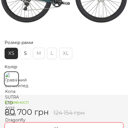
Розмір рами
XS
S
M
L
XL
Колір
В наявності
80 700 грн
124 154 грн