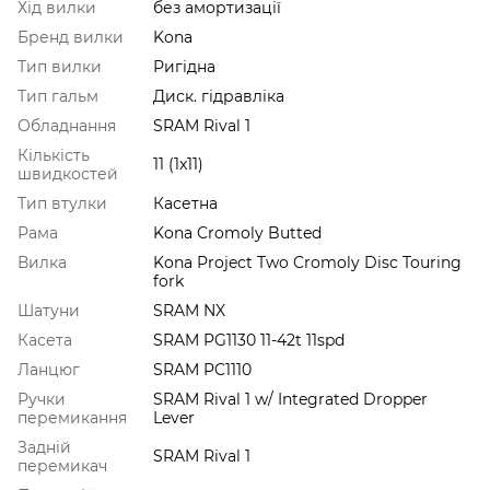
Хід вилки
без амортизації
Бренд вилки
Kona
Тип вилки
Ригідна
Тип гальм
Диск. гідравліка
Обладнання
SRAM Rival 1
Кількість
11 (1x11)
швидкостей
Тип втулки
Касетна
Рама
Kona Cromoly Butted
Вилка
Kona Project Two Cromoly Disc Touring
fork
Шатуни
SRAM NX
Касета
SRAM PG1130 11-42t 11spd
Ланцюг
SRAM PC1110
Ручки
SRAM Rival 1 w/ Integrated Dropper
перемикання
Lever
Задній
SRAM Rival 1
перемикач