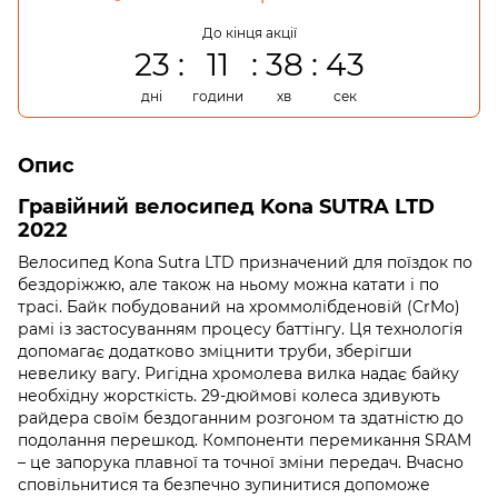
До кінця акції
23
11
38
42
дні
години
хв
сек
Опис
Гравійний велосипед Kona SUTRA LTD
2022
Велосипед Kona Sutra LTD призначений для поїздок по
бездоріжжю, але також на ньому можна катати і по
трасі. Байк побудований на хроммолібденовій (CrMo)
рамі із застосуванням процесу баттінгу. Ця технологія
допомагає додатково зміцнити труби, зберігши
невелику вагу. Ригідна хромолева вилка надає байку
необхідну жорсткість. 29-дюймові колеса здивують
райдера своїм бездоганним розгоном та здатністю до
подолання перешкод. Компоненти перемикання SRAM
– це запорука плавної та точної зміни передач. Вчасно
сповільнитися та безпечно зупинитися допоможе