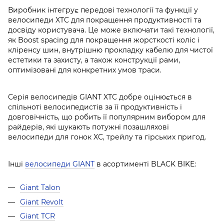
Виробник інтегрує передові технології та функції у
велосипеди XTC для покращення продуктивності та
досвіду користувача. Це може включати такі технології,
як Boost spacing для покращення жорсткості коліс і
кліренсу шин, внутрішню прокладку кабелю для чистої
естетики та захисту, а також конструкції рами,
оптимізовані для конкретних умов траси.
Серія велосипедів GIANT XTC добре оцінюється в
спільноті велосипедистів за її продуктивність і
довговічність, що робить її популярним вибором для
райдерів, які шукають потужні позашляхові
велосипеди для гонок XC, трейлу та гірських пригод.
Інші
велосипеди GIANT
в асортименті BLACK BIKE:
Giant Talon
Giant Revolt
Giant TCR