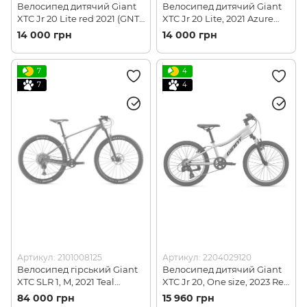
Велосипед дитячий Giant
Велосипед дитячий Giant
XTC Jr 20 Lite red 2021 (GNT-
XTC Jr 20 Lite, 2021 Azure
XTC-JR-20-Lite-Red)
(2204031120)
14 000 грн
14 000 грн
7
4
7
4
Артикул: 2101008125
Артикул: 2204029120
Велосипед гірський Giant
Велосипед дитячий Giant
XTC SLR 1, M, 2021 Teal
XTC Jr 20, One size, 2023 Red
(2101008125)
(2204029120)
84 000 грн
15 960 грн