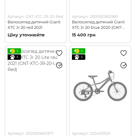
Артикул: GNT-XTC-JR-20-Red
Артикул: 2000925812960
Велосипед дитячий Giant
Велосипед дитячий Giant
XTC Jr 20 red 2021
XTC Jr 20 blue 2020 (GNT-
XTC-JR-20-Blue)
Ціну уточнюйте
15 400 грн
4
4
4
4
Артикул: 2000925812977
Артикул: 2204031120