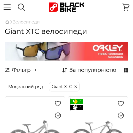
Велосипеди
Giant XTC велосипеди
Фільтр
За популярністю
1
Модельний ряд
Giant XTC
7
7