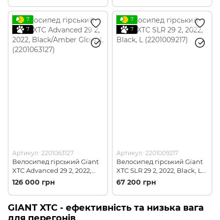
7
7
7
7
Артикул: 2201063127
Артикул: 2201009217
Велосипед гірський Giant
Велосипед гірський Giant
XTC Advanced 29 2, 2022,
XTC SLR 29 2, 2022, Black, L
Black/Amber Glow, L
(2201009217)
126 000 грн
67 200 грн
(2201063127)
GIANT XTC - ефективність та низька вага
для перегонів