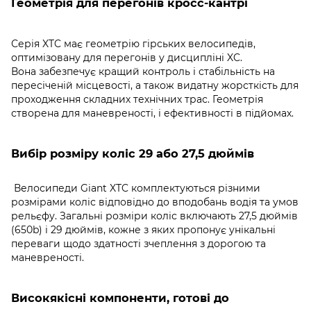
Геометрія для перегонів кросс-кантрі
Серія XTC має геометрію гірських велосипедів,
оптимізовану для перегонів у дисципліні XC.
Вона забезпечує кращий контроль і стабільність на
пересіченій місцевості, а також видатну жорсткість для
проходження складних технічних трас. Геометрія
створена для маневреності, і ефективності в підйомах.
Вибір розміру коліс 29 або 27,5 дюймів
Велосипеди Giant XTC комплектуються різними
розмірами коліс відповідно до вподобань водія та умов
рельєфу. Загальні розміри коліс включають 27,5 дюймів
(650b) і 29 дюймів, кожне з яких пропонує унікальні
переваги щодо здатності зчеплення з дорогою та
маневреності.
Високякісні компоненти, готові до