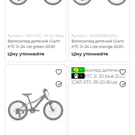
Артикул: GNT-XTC-JR-24-Blue
Артикул: 2000925812854
Велосипед дитячий Giant
Велосипед дитячий Giant
XTC Jr 24 ice green 2020
XTC Jr 24 Lite orange 2020
(GNT-XTC-JR-24-Lite-
Ціну уточнюйте
Ціну уточнюйте
Orange)
4
4