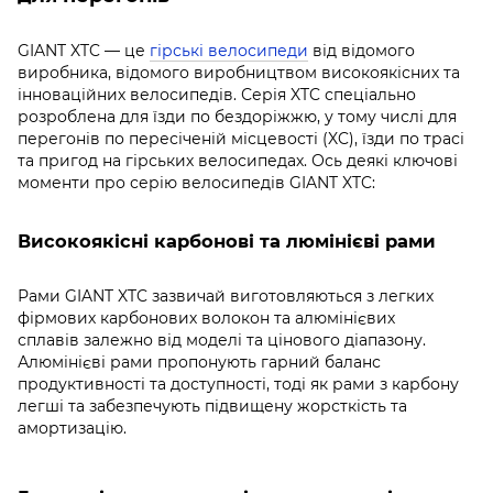
GIANT XTC — це
гірські велосипеди
від відомого
виробника, відомого виробництвом високоякісних та
інноваційних велосипедів. Серія XTC спеціально
розроблена для їзди по бездоріжжю, у тому числі для
перегонів по пересіченій місцевості (XC), їзди по трасі
та пригод на гірських велосипедах. Ось деякі ключові
моменти про серію велосипедів GIANT XTC:
Високоякісні карбонові та люмінієві рами
Рами GIANT XTC зазвичай виготовляються з легких
фірмових карбонових волокон та алюмінієвих
сплавів залежно від моделі та цінового діапазону.
Алюмінієві рами пропонують гарний баланс
продуктивності та доступності, тоді як рами з карбону
легші та забезпечують підвищену жорсткість та
амортизацію.