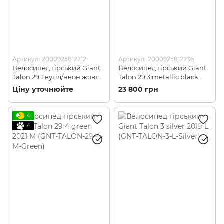
Артикул: 2000925812212
Артикул: 2000925812236
Велосипед гірський Giant
Велосипед гірський Giant
Talon 29 1 вугіл/неон жовт
Talon 29 3 metallic black
2020 M (GNT-TALON-29-1-M-
2021 M (GNT-TALON-29-3-M-
Ціну уточнюйте
23 800 грн
Charcoal)
Black)
4
4