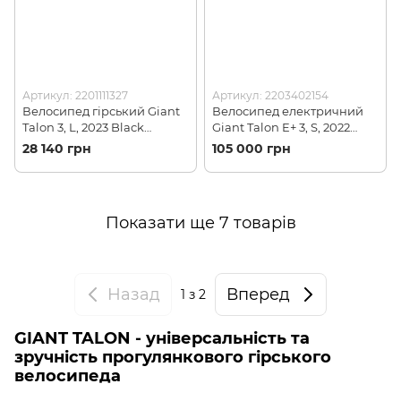
Артикул: 2201111327
Артикул: 2203402154
Велосипед гірський Giant
Велосипед електричний
Talon 3, L, 2023 Black
Giant Talon E+ 3, S, 2022
Chrome (2201111327)
Blue Ashes (2203402154)
28 140 грн
105 000 грн
Показати ще 7 товарів
Назад
Вперед
1
з 2
GIANT TALON - універсальність та
зручність прогулянкового гірського
велосипеда