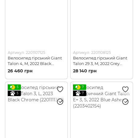
Артикул: 2201107125
Артикул: 2201108125
Велосипед гірський Giant
Велосипед гірський Giant
Talon 4, M, 2022 Black
Talon 29 3, M, 2022 Grey
(2201107125)
(2201108125)
26 460 грн
28 140 грн
5
7
5
7