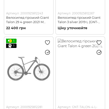
Артикул: 2000925812243
Артикул: 2000925812267
Велосипед гірський Giant
Велосипед гірський Giant
Talon 29 4 green 2021 M
Talon 3 silver 2019 L (GNT-
(GNT-TALON-29-4-M-Green)
TALON-3-L-Silver)
22 400 грн
Ціну уточнюйте
5
5
Артикул: 2000925812281
Артикул: GNT-TALON-4-L-