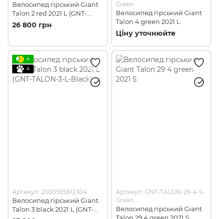
Велосипед гірський Giant
Green
Велосипед гірський Giant
Talon 2 red 2021 L (GNT-
Talon 4 green 2021 L
TALON-2-L-Red)
26 800 грн
Ціну уточнюйте
4
4
Артикул: 2000925812304
Артикул: GNT-TALON-29-4-S-
Велосипед гірський Giant
Green
Велосипед гірський Giant
Talon 3 black 2021 L (GNT-
Talon 29 4 green 2021 S
TALON-3-L-Black)