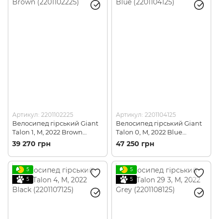
Артикул: 2201102225
Артикул: 2201104125
Велосипед гірський Giant
Велосипед гірський Giant
Talon 1, M, 2022 Brown
Talon 0, M, 2022 Blue
(2201102225)
(2201104125)
39 270 грн
47 250 грн
5
5
5
5