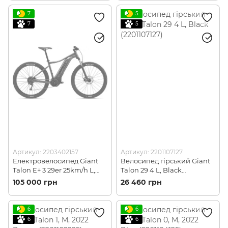
7
5
7
5
Артикул: 2203402157
Артикул: 2201107127
Електровелосипед Giant
Велосипед гірський Giant
Talon E+ 3 29er 25km/h L,
Talon 29 4 L, Black
2023 Blue Ashes
(2201107127)
105 000 грн
26 460 грн
(2203402157)
6
6
6
6