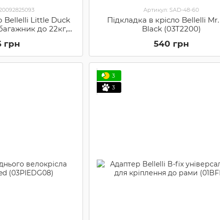
020092825093
Артикул: SAD-48-60
Bellelli Little Duck
Підкладка в крісло Bellelli Mr.
багажник до 22кг,
Black (03T2200)
LL SAD-25-27)
6 грн
540 грн
3
3