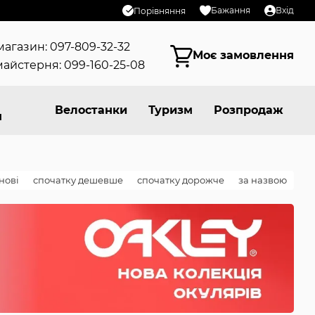
Бажання
Вхід
Порівняння
магазин: 097-809-32-32
Моє замовлення
айстерня: 099-160-25-08
Велостанки
Туризм
Розпродаж
я
нові
спочатку дешевше
спочатку дорожче
за назвою