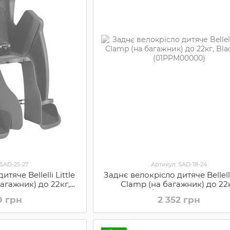
 SAD-25-27
Артикул: SAD-18-24
тяче Bellelli Little
Заднє велокрісло дитяче Bellell
агажник) до 22кг,
Сlamp (на багажник) до 22к
01LTDM00002)
Black/Red (01PPM00000)
0 грн
2 352 грн