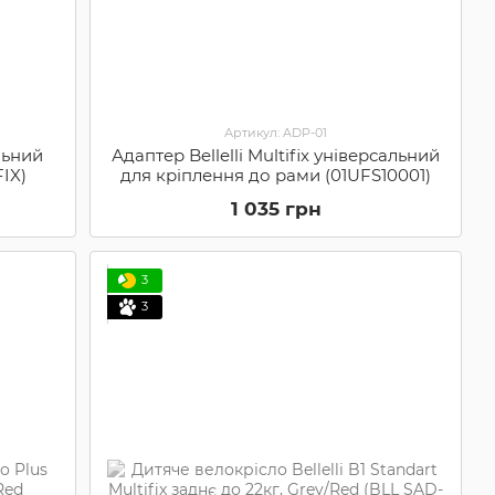
Артикул: ADP-01
альний
Адаптер Bellelli Multifix універсальний
IX)
для кріплення до рами (01UFS10001)
1 035 грн
3
3