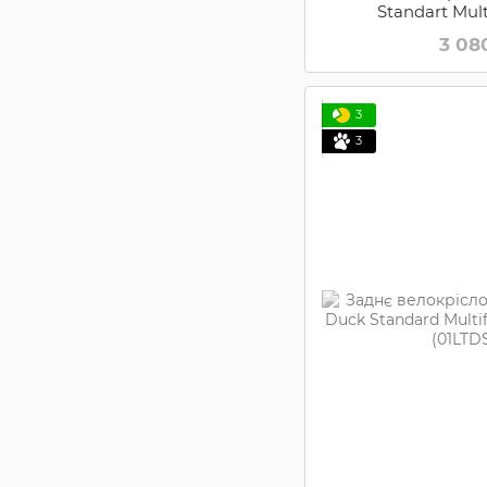
Standart Mult
(01B1S
3 08
3
3