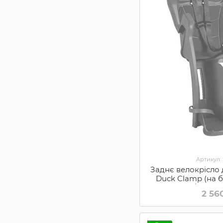
Артикул:
Заднє велокрісло ди
Duck Сlamp (на б
Grey/Red (
2 56