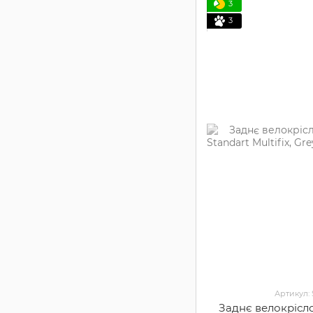
3
3
Артикул:
Заднє велокрісло 