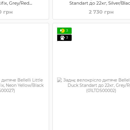
ifix, Grey/Red
Standart до 22кг, Silver/Bla
00002XL)
(01B1S00007)
0 грн
2 730 грн
3
3