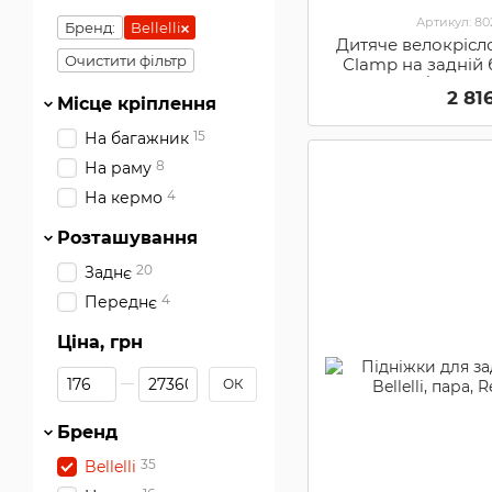
Артикул: 8
Бренд:
Bellelli
Дитяче велокрісло 
Очистити фільтр
Сlamp на задній 
Grey/Red (B
2 81
Місце кріплення
15
На багажник
8
На раму
4
На кермо
Розташування
20
Заднє
4
Переднє
Ціна, грн
Від Ціна, грн
До Ціна, грн
ОК
Бренд
35
Bellelli