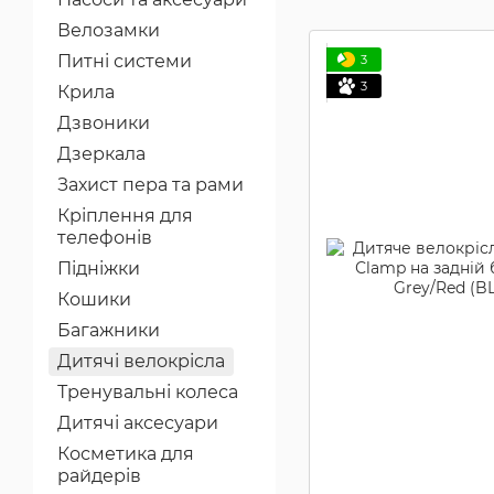
Велозамки
Питні системи
3
3
Крила
Дзвоники
Дзеркала
Захист пера та рами
Кріплення для
телефонів
Підніжки
Кошики
Багажники
Дитячі велокрісла
Тренувальні колеса
Дитячі аксесуари
Косметика для
райдерів