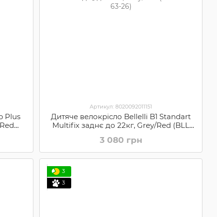
Артикул: 8020092011151
o Plus
Дитяче велокрісло Bellelli B1 Standart
/Red
Multifix заднє до 22кг, Grey/Red (BLL
SAD-63-26)
3 080 грн
3
3