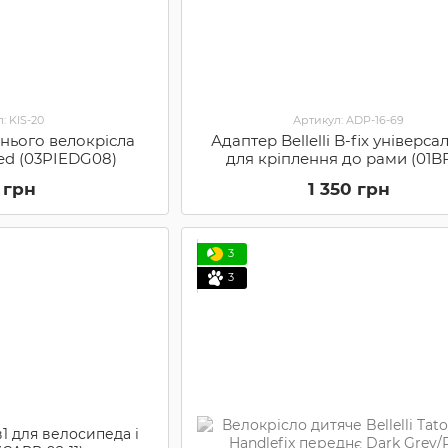
: KIS-20
Артикул: ADP-16-69
днього велокрісла
Адаптер Bellelli B-fix універс
 Red (03PIEDG08)
для кріплення до рами (01BF
 грн
1 350 грн
3
3