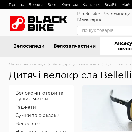
Перейти до основного контенту
Про нас
Бренди
Блог
Клієнтам
Контакти
BikeFit
Майс
Black Bike. Велосипеди.
Майстерня.
Аксесу
Велосипеди
Велозапчастини
вело
Магазин велосипедів
Аксесуари для велосипеда
Дитячі велокрі
Дитячі велокрісла Bellelli
Велокомп'ютери та
пульсометри
Гаджети
Сумки та рюкзаки
Велосвітло
Насоси та аксесуари