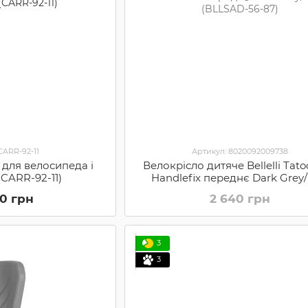
CARR-92-11
Артикул: 8020092009738
в1 для велосипеда і
Велокрісло дитяче Bellelli Tato
 (CARR-92-11)
Handlefix переднє Dark Grey
(BLLSAD-56-87)
60 грн
2 640 грн
3
3