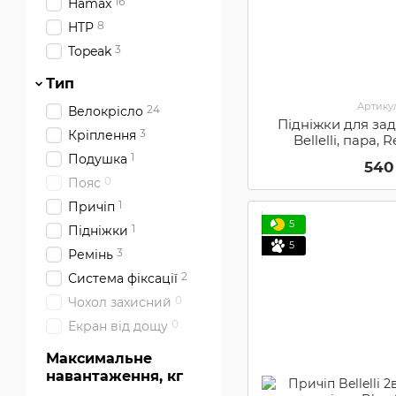
16
Hamax
8
HTP
3
Topeak
Тип
Артикул
24
Велокрісло
Підніжки для за
3
Кріплення
Bellelli, пара,
1
Подушка
540
0
Пояс
1
Причіп
5
1
Підніжки
5
3
Ремінь
2
Система фіксації
0
Чохол захисний
0
Екран від дощу
Максимальне
навантаження, кг