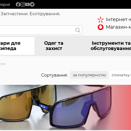
терня
 Запчастини. Екіпірування.
Інтернет-
Магазин-м
ари для
Одяг та
Інструменти та
сипеда
захист
обслуговуванн
сла
Сортування:
за популярністю
спочатку 