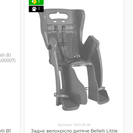
3
3
Артикул: SAD-25-26
li B1
Заднє велокрісло дитяче Bellelli Little