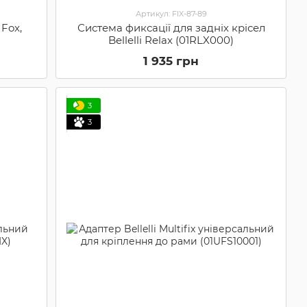
Артикул: FIX-87-89
 Fox,
Система фиксації для задніх крісел
Bellelli Relax (01RLX000)
1 935 грн
3
3