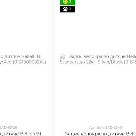
3
3
 SAD-63-26
Артикул: SAD-25-47
дитяче Bellelli B1
Заднє велокрісло дитяче Bellel