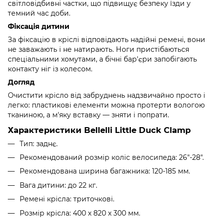
світловідбивні частки, що підвищує безпеку їзди у
темний час доби.
Фіксація дитини
За фіксацію в кріслі відповідають надійні ремені, вони
не заважають і не натирають. Ноги пристібаються
спеціальними хомутами, а бічні бар'єри запобігають
контакту ніг із колесом.
Догляд
Очистити крісло від забруднень надзвичайно просто і
легко: пластикові елементи можна протерти вологою
тканиною, а м'яку вставку — зняти і попрати.
Характеристики Bellelli Little Duck Сlamp
Тип: заднє.
Рекомендований розмір коліс велосипеда: 26"-28".
Рекомендована ширина багажника: 120-185 мм.
Вага дитини: до 22 кг.
Ремені крісла: триточкові.
Розмір крісла: 400 х 820 х 300 мм.