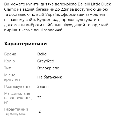
Ви можете купити дитяче велокрісло Bellelli Little Duck
Сlamp на задній багажник до 22кг за доступною ціною
та доставкою по всій Україні, оформивши замовлення
на нашому сайті. Будемо раді проконсультувати та
допомогти вибрати найбільш підходящий товар, який
вирішить саме ваші завдання!
Характеристики
Бренд
Bellelli
Колір
Grey/Red
Тип
Велокрісло
Місце
На багажник
кріплення
Розташування
Заднє
Максимальне
навантаження,
22
кг
Гарантійний
12
термін, міс.