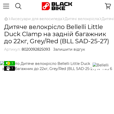
Аксесуари для велосипеда
Дитячі велокрісла
Дитячі
Дитяче велокрісло Bellelli Little
Duck Сlamp на задній багажник
до 22кг, Grey/Red (BLL SAD-25-27)
Артикул:
8020092825093
Залишити відгук
3
3