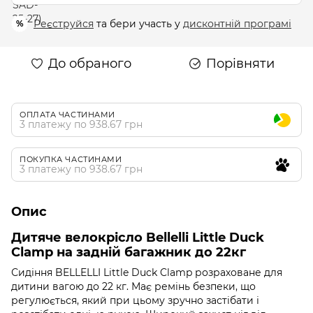
Реєструйся
та бери участь у
дисконтній програмі
%
До обраного
Порівняти
ОПЛАТА ЧАСТИНАМИ
3 платежу по 938.67 грн
ПОКУПКА ЧАСТИНАМИ
3 платежу по 938.67 грн
Опис
Дитяче велокрісло Bellelli Little Duck
Сlamp на задній багажник до 22кг
Сидіння BELLELLI Little Duck Clamp розраховане для
дитини вагою до 22 кг. Має ремінь безпеки, що
регулюється, який при цьому зручно застібати і