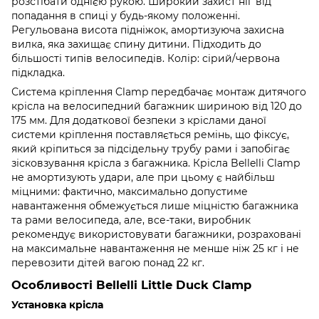
розстібати однією рукою. Широкий захист ніг від
попадання в спиці у будь-якому положенні.
Регульована висота підніжок, амортизуюча захисна
вилка, яка захищає спину дитини. Підходить до
більшості типів велосипедів. Колір: сірий/червона
підкладка.
Система кріплення Clamp передбачає монтаж дитячого
крісла на велосипедний багажник шириною від 120 до
175 мм. Для додаткової безпеки з кріслами даної
системи кріплення поставляється ремінь, що фіксує,
який кріпиться за підсідельну трубу рами і запобігає
зісковзування крісла з багажника. Крісла Bellelli Clamp
не амортизують удари, але при цьому є найбільш
міцними: фактично, максимально допустиме
навантаження обмежується лише міцністю багажника
та рами велосипеда, але, все-таки, виробник
рекомендує використовувати багажники, розраховані
на максимальне навантаження не менше ніж 25 кг і не
перевозити дітей вагою понад 22 кг.
Особливості Bellelli Little Duck Сlamp
Установка крісла