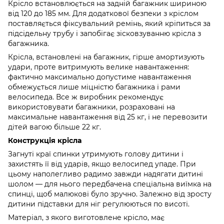
Крісло встановлюється на задній багажник шириною
від 120 до 185 мм. Для додаткової безпеки з кріслом
поставляється фіксувальний ремінь, який кріпиться за
підсідельну трубу і запобігає зісковзуванню крісла з
багажника.
Крісла, встановлені на багажник, гірше амортизують
удари, проте витримують велике навантаження:
фактично максимально допустиме навантаження
обмежується лише міцністю багажника і рами
велосипеда. Все ж виробник рекомендує
використовувати багажники, розраховані на
максимальне навантаження від 25 кг, і не перевозити
дітей вагою більше 22 кг.
Конструкція крісла
Загнуті краї спинки утримують голову дитини і
захистять її від ударів, якщо велосипед упаде. При
цьому наполегливо радимо завжди надягати дитині
шолом — для нього передбачена спеціальна виїмка на
спинці, щоб малюкові було зручно. Залежно від зросту
дитини підставки для ніг регулюються по висоті.
Матеріал, з якого виготовлене крісло, має