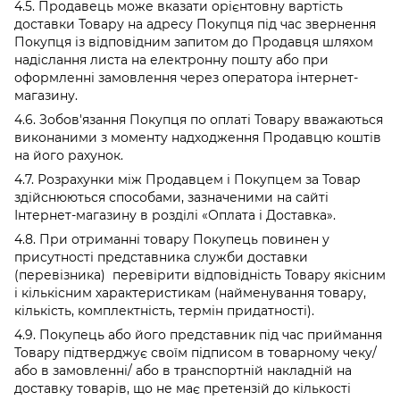
4.5. Продавець може вказати орієнтовну вартість
доставки Товару на адресу Покупця під час звернення
Покупця із відповідним запитом до Продавця шляхом
надіслання листа на електронну пошту або при
оформленні замовлення через оператора інтернет-
магазину.
4.6. Зобов'язання Покупця по оплаті Товару вважаються
виконаними з моменту надходження Продавцю коштів
на його рахунок.
4.7. Розрахунки між Продавцем і Покупцем за Товар
здійснюються способами, зазначеними на сайті
Інтернет-магазину в розділі «Оплата і Доставка».
4.8. При отриманні товару Покупець повинен у
присутності представника служби доставки
(перевізника) перевірити відповідність Товару якісним
і кількісним характеристикам (найменування товару,
кількість, комплектність, термін придатності).
4.9. Покупець або його представник під час приймання
Товару підтверджує своїм підписом в товарному чеку/
або в замовленні/ або в транспортній накладній на
доставку товарів, що не має претензій до кількості