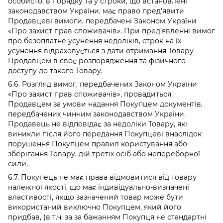
особисто, в порядку та у строки, що встановлені
законодавством України, має право пред'явити
Продавцеві вимоги, передбачені Законом України
«Про захист прав споживачів». При пред’явленні вимог
про безоплатне усунення недоліків, строк на їх
усунення відраховується з дати отримання Товару
Продавцем в своє розпорядження та фізичного
доступу до такого Товару.
6.6. Розгляд вимог, передбачених Законом України
«Про захист прав споживачів», провадиться
Продавцем за умови надання Покупцем документів,
передбачених чинним законодавством України.
Продавець не відповідає за недоліки Товару, які
виникли після його передання Покупцеві внаслідок
порушення Покупцем правил користування або
зберігання Товару, дій третіх осіб або непереборної
сили.
6.7. Покупець не має права відмовитися від товару
належної якості, що має індивідуально-визначені
властивості, якщо зазначений товар може бути
використаний виключно Покупцем, який його
придбав, (в т.ч. за за бажанням Покупця не стандартні