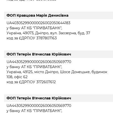
ФОП Кравцова Марія Денисівна
UA403052990000026002050644183
у банку АТ КБ "ПРИВАТБАНК",
Україна, 49073, Дніпро, вул. Заозерна, буд. 37
код за ЄДРПОУ 3787807163
ФОП Тетерін В'ячеслав Юрійович
UA443052990000026006050569770
у банку АТ КБ "ПРИВАТБАНК",
Україна, 49125, місто Дніпро, Шосе Донецьке, будинок
108, офіс 62
код за ЄДРПОУ 3172607612
ФОП Тетерін В'ячеслав Юрійович
UA443052990000026006050569770
у банку АТ КБ "ПРИВАТБАНК",