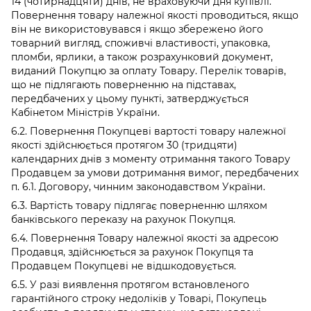
14 (чотирнадцяти) днів, не враховуючи дня купівлі.
Повернення товару належної якості проводиться, якщо
він не використовувався і якщо збережено його
товарний вигляд, споживчі властивості, упаковка,
пломби, ярлики, а також розрахунковий документ,
виданий Покупцю за оплату Товару. Перелік товарів,
що не підлягають поверненню на підставах,
передбачених у цьому пункті, затверджується
Кабінетом Міністрів України.
6.2. Повернення Покупцеві вартості товару належної
якості здійснюється протягом 30 (тридцяти)
календарних днів з моменту отримання такого Товару
Продавцем за умови дотримання вимог, передбачених
п. 6.1. Договору, чинним законодавством України.
6.3. Вартість товару підлягає поверненню шляхом
банківського переказу на рахунок Покупця.
6.4. Повернення Товару належної якості за адресою
Продавця, здійснюється за рахунок Покупця та
Продавцем Покупцеві не відшкодовується.
6.5. У разі виявлення протягом встановленого
гарантійного строку недоліків у Товарі, Покупець