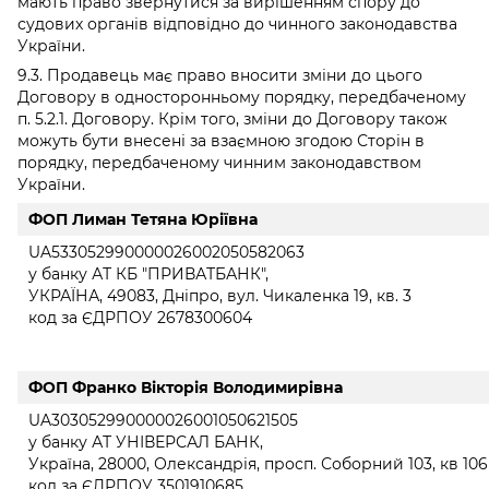
мають право звернутися за вирішенням спору до
судових органів відповідно до чинного законодавства
України.
9.3. Продавець має право вносити зміни до цього
Договору в односторонньому порядку, передбаченому
п. 5.2.1. Договору. Крім того, зміни до Договору також
можуть бути внесені за взаємною згодою Сторін в
порядку, передбаченому чинним законодавством
України.
ФОП Лиман Тетяна Юріївна
UA533052990000026002050582063
у банку АТ КБ "ПРИВАТБАНК",
УКРАЇНА, 49083, Дніпро, вул. Чикаленка 19, кв. 3
код за ЄДРПОУ 2678300604
ФОП Франко Вікторія Володимирівна
UA303052990000026001050621505
у банку АТ УНІВЕРСАЛ БАНК,
Україна, 28000, Олександрія, просп. Соборний 103, кв 106
код за ЄДРПОУ 3501910685