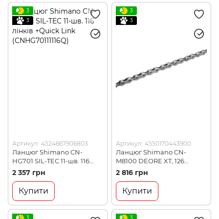
3
3
3
3
Артикул: 4524667906803
Артикул: 4550170443900
Ланцюг Shimano CN-
Ланцюг Shimano CN-
HG701 SIL-TEC 11-шв. 116
M8100 DEORE XT, 126
лінків +Quick Link
лінків, 12-швидк, +QUICK-
2 357 грн
2 816 грн
(CNHG70111116Q)
LINK (CNM8100126Q)
Купити
Купити
3
3