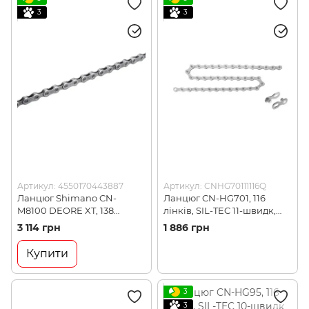
3
3
Артикул: 4550170443887
Артикул: CNHG70111116Q
Ланцюг Shimano CN-
Ланцюг CN-HG701, 116
M8100 DEORE XT, 138
лінків, SIL-TEC 11-швидк,
лінків, 12-швидк, +QUICK-
+QUICK LINK
3 114 грн
1 886 грн
LINK (CNM8100138Q)
(CNHG70111116Q)
Купити
3
3