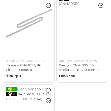
Артикул: 4524667040804
Артикул: 4524667984665
Ланцюг CN-HG93, 116
Ланцюг CN-HG95, 116
лінків, 9-швидк
лінків, SIL-TEC 10-швидк
(CNHG93116I)
(CNHG95116I)
700 грн
1 668 грн
3
3