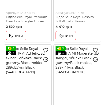
Артикул: SAD-48-39
Артикул: SAD-14-58
Сідло Selle Royal Premium
Сідло Selle Royal Respiro
Freedom Stregtex Unisex
Soft Athletic Unisex
(5119HECA35301)
(5130HRTB391L4)
2 520 грн
4 410 грн
Купити
Купити
3
3
3
3