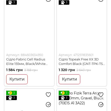
3
3
Артикул: 884603634950
Артикул: 4712511835601
Сідло Fabric Cell Radius
Сідло Topeak Free XX 3D
Elite 155мм, Black/White
Comfort Black (GNT-TPK-TS-
(FBK SAD-93-76)
XX02B)
1 584 грн
1 320 грн
3 168 грн
2 640 грн
Купити
Купити
3
3
3
3