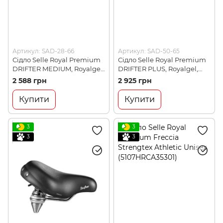
Артикул: SAD-28-66
Артикул: SAD-50-65
Сідло Selle Royal Premium
Сідло Selle Royal Premium
DRIFTER MEDIUM, Royalgel,
DRIFTER PLUS, Royalgel,
обивка Kennenback,
обивка Kennenback,
2 588 грн
2 925 грн
251х221мм, Brown
270х245мм, Brown
(5167UD0A08129)
(5111UDTC38129)
Купити
Купити
3
3
3
3