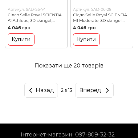
Артикул: SAD-26-74
Артикул: SAD-06-28
Сідло Selle Royal SCIENTIA
Сідло Selle Royal SCIENTIA
A1 Athletic, 3D skingel,
M1 Moderate, 3D skingel,
обивка Black
обивка Black
4 046 грн
4 046 грн
gummy/Black mokka,
gummy/Black mokka,
289х127мм, Black
289х141мм, Black
Купити
Купити
(54A0SB0A09210)
(54M0SB0A09210)
Показати ще 20 товарів
Назад
Вперед
2
з 13
Інтернет-магазин: 097-809-32-32