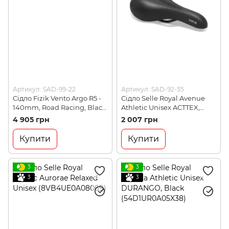
Артикул: SAD-99-22
Артикул: SAD-92-35
Сідло Fizik Vento Argo R5 -
Сідло Selle Royal Avenue
140mm, Road Racing, Black
Athletic Unisex ACTTEX,
(70D7S A2 3A22)
Black (8468HG0A08096)
4 905 грн
2 007 грн
Купити
Купити
3
3
3
3