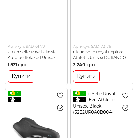
Артикул: SAD-61-70
Артикул: SAD-72-76
Сідло Selle Royal Classic
Сідло Selle Royal Explora
Aurorae Relaxed Unisex
Athletic Unisex DURANGO,
(8VB4UE0A08069)
Black (54D1UR0A05X38)
1 521 грн
3 240 грн
Купити
Купити
3
3
3
3