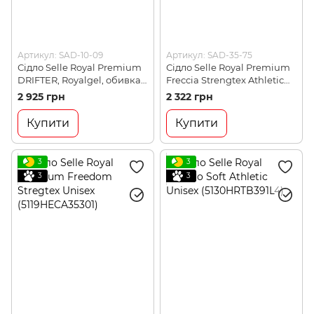
Артикул: SAD-10-09
Артикул: SAD-35-75
Сідло Selle Royal Premium
Сідло Selle Royal Premium
DRIFTER, Royalgel, обивка
Freccia Strengtex Athletic
Strengtex, 270х245мм,
Unisex (5107HRCA35301)
2 925 грн
2 322 грн
Black (5111UDTC25301)
Купити
Купити
3
3
3
3