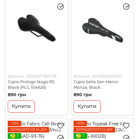
Артикул: 2000925788708
Артикул: 2000925800332
Сідло Prologo Nago RS,
Сідло Selle San Marco
Black (PLG 104626)
Monza, Black
(2000925800332)
890 грн
890 грн
Купити
Купити
−50%
−50%
ЗАЛИШИЛОСЯ 24 ДНІ
ЗАЛИШИЛОСЯ 24 ДНІ
3
3