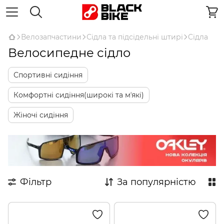
Велозапчастини
Сідла та підсідельні штирі
Cідла
Велосипедне сідло
Спортивні сидіння
Комфортні сидіння(широкі та мʼякі)
Жіночі сидіння
Фільтр
За популярністю