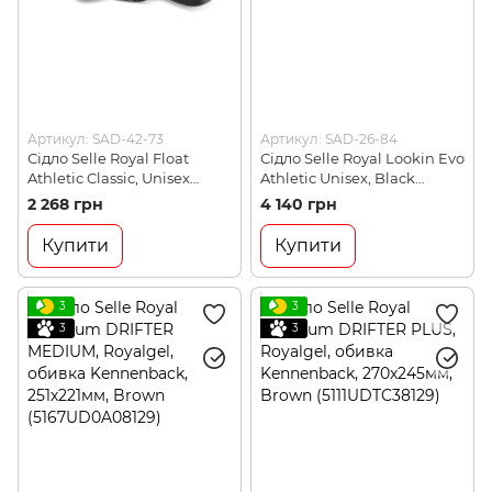
Артикул: SAD-42-73
Артикул: SAD-26-84
Сідло Selle Royal Float
Сідло Selle Royal Lookin Evo
Athletic Classic, Unisex
Athletic Unisex, Black
(8VC1UR0A08V14)
(52E2UR0A0B004)
2 268 грн
4 140 грн
Купити
Купити
3
3
3
3