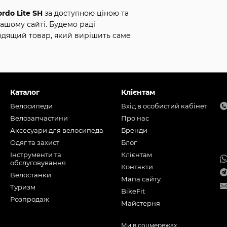
rdo Lite SH
за доступною ціною та
ашому сайті. Будемо раді
одящий товар, який вирішить саме
Каталог
Клієнтам
Велосипеди
Вхід в особистий кабінет
Велозапчастини
Про нас
Аксесуари для велосипеда
Бренди
Одяг та захист
Блог
Інструменти та
Клієнтам
обслуговування
Контакти
Велостанки
Мапа сайту
Туризм
BikeFit
Розпродаж
Майстерня
Ми в соцмережах