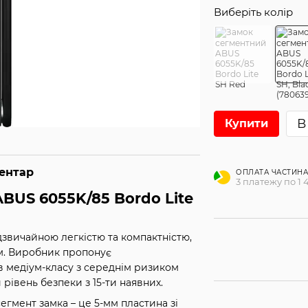
Виберіть колір
В
Купити
ментар
ОПЛАТА ЧАСТИН
3 платежу по 1 4
BUS 6055K/85 Bordo Lite
звичайною легкістю та компактністю,
м. Виробник пропонує
в медіум-класу з середнім ризиком
рівень безпеки з 15-ти наявних.
гмент замка – це 5-мм пластина зі