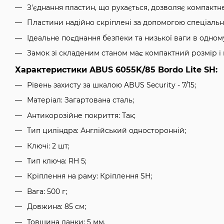
З'єднання пластин, що рухається, дозволяє компактн
Пластини надійно скріплені за допомогою спеціальн
Ідеальне поєднання безпеки та низької ваги в одном
Замок зі складеним станом має компактний розмір і 
Характеристики ABUS 6055K/85 Bordo Lite SH:
Рівень захисту за шкалою ABUS Security - 7/15;
Матеріал: Загартована сталь;
Антикорозійне покриття: Так;
Тип циліндра:
Англійський односторонній
;
Ключі: 2 шт;
Тип ключа:
RH 5
;
Кріплення на раму:
Кріплення SH
;
Вага:
500
г;
Довжина: 85 см;
Товщина ланки: 5 мм.