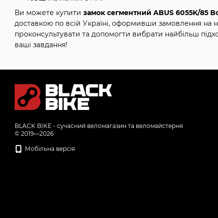
Ви можете купити
замок сегментний ABUS 6055K/85 Bo
доставкою по всій Україні, оформивши замовлення на н
проконсультувати та допомогти вибрати найбільш підх
ваші завдання!
BLACK BIKE - сучасний веломагазин та веломайстерня
© 2019—2026
Мобільна версія