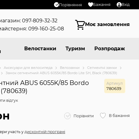
Бажання
Вхід
Порівняння
магазин: 097-809-32-32
Моє замовлення
айстерня: 099-160-25-08
Велостанки
Туризм
Розпродаж
я
Аксесуари для велосипеда
Велозамки
Сегментні замки
Замок сегментний ABUS 6055K/85 Bordo Lite SH, Black (780639)
нтний ABUS 6055K/85 Bordo
Артикул
780639
k (780639)
ти відгук
рн
В бажання
Порівняти
ери участь у
дисконтній програмі