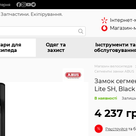
терня
 Запчастини. Екіпірування.
Інтернет-
Магазин-м
ари для
Одяг та
Інструменти та
сипеда
захист
обслуговуванн
Магазин велосипедів
Сегментні замки ABUS
Замок сегме
Lite SH, Blac
В наявності
Залиши
4 237 г
%
Реєструйся
та б