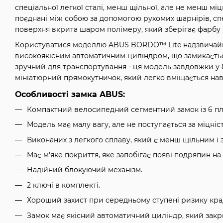
спеціальної легкої сталі, менш щільної, але не менш мі
поєднані між собою за допомогою рухомих шарнірів, спе
поверхня вкрита шаром полімеру, який зберігає фарбу
Користуватися моделлю ABUS BORDO™ Lite надзвичайн
високоякісним автоматичним циліндром, що замикаєтьс
зручний для транспортування - ця модель завдовжки у 85
мініатюрний прямокутничок, який легко вміщається нав
Особливості замка ABUS:
Компактний велосипедний сегментний замок із 6 пл
Модель має малу вагу, але не поступається за міцні
Виконаних з легкого сплаву, який є менш щільним і з
Має м'яке покриття, яке запобігає появі подряпин на 
Надійний блокуючий механізм.
2 ключі в комплекті.
Хороший захист при середньому ступені ризику кра
Замок має якісний автоматичний циліндр, який закр