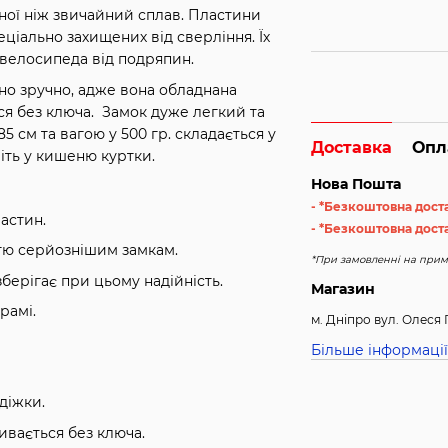
цної ніж звичайний сплав. Пластини
ціально захищених від сверління. Їх
 велосипеда від подряпин.
о зручно, адже вона обладнана
я без ключа. Замок дуже легкий та
 см та вагою у 500 гр. складається у
Доставка
Опл
іть у кишеню куртки.
Нова Пошта
- *Безкоштовна дост
астин.
- *Безкоштовна доста
стю серйознішим замкам.
*При замовленні на примі
берігає при цьому надійність.
Магазин
рамі.
м. Дніпро вул. Олеся 
Більше інформації
діжки.
ивається без ключа.