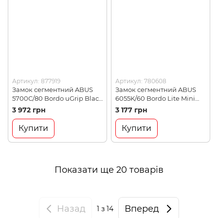
Артикул: 877919
Артикул: 780608
Замок сегментний ABUS
Замок сегментний ABUS
5700C/80 Bordo uGrip Black
6055K/60 Bordo Lite Mini
(877919)
Black , без кріплення
3 972 грн
3 177 грн
(780608)
Купити
Купити
Показати ще 20 товарів
Назад
Вперед
1
з 14