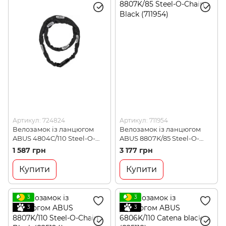
Артикул: 724824
Артикул: 711954
Велозамок із ланцюгом
Велозамок із ланцюгом
ABUS 4804C/110 Steel-O-
ABUS 8807K/85 Steel-O-
Chain Black (724824)
Chain Black (711954)
1 587 грн
3 177 грн
Купити
Купити
3
3
3
3