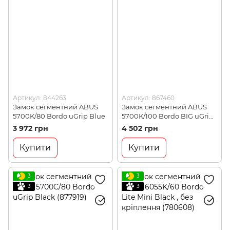
Артикул: 844263
Артикул: 867460
Замок сегментний ABUS
Замок сегментний ABUS
5700K/80 Bordo uGrip Blue
5700К/100 Bordo BIG uGrip
Red
3 972 грн
4 502 грн
Купити
Купити
3
3
3
3