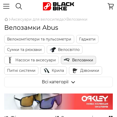
Аксесуари для велосипеда
Велозамки
Велозамки Abus
Велокомп'ютери та пульсометри
Гаджети
Сумки та рюкзаки
Велосвітло
Насоси та аксесуари
Велозамки
Питні системи
Крила
Дзвоники
Дзеркала
Захист пера та рами
Всі категорії
Кріплення для телефонів
Підніжки
Кошики
Багажники
Дитячі велокрісла
Тренувальні колеса