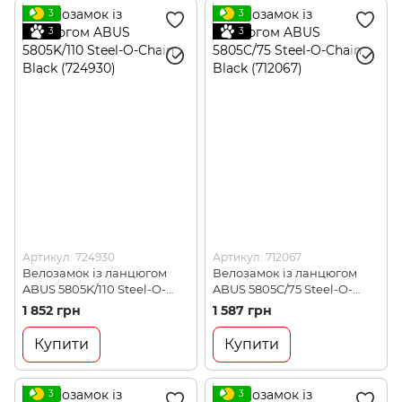
3
3
3
3
Артикул: 724930
Артикул: 712067
Велозамок із ланцюгом
Велозамок із ланцюгом
ABUS 5805K/110 Steel-O-
ABUS 5805C/75 Steel-O-
Chain Black (724930)
Chain Black (712067)
1 852 грн
1 587 грн
Купити
Купити
3
3