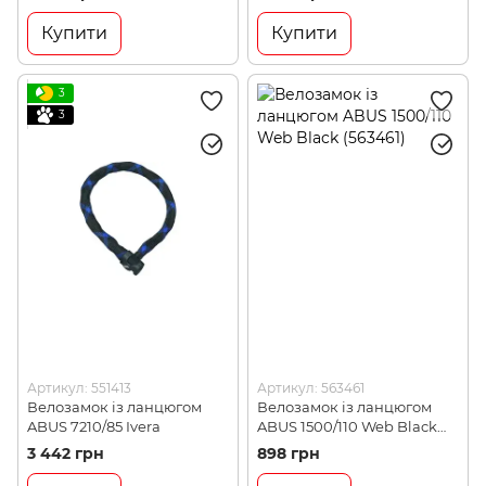
Купити
Купити
3
3
Артикул: 551413
Артикул: 563461
Велозамок із ланцюгом
Велозамок із ланцюгом
ABUS 7210/85 Ivera
ABUS 1500/110 Web Black
(563461)
3 442 грн
898 грн