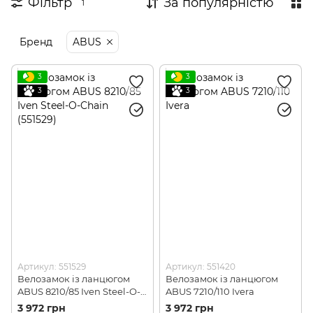
Фільтр
За популярністю
1
Дитячі аксесуари
Бренд
ABUS
Косметика для райдерів
3
3
3
3
Артикул: 551529
Артикул: 551420
Велозамок із ланцюгом
Велозамок із ланцюгом
ABUS 8210/85 Iven Steel-O-
ABUS 7210/110 Ivera
Chain (551529)
3 972 грн
3 972 грн