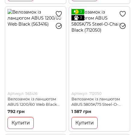
3
3
Артикул: 563416
Артикул: 712050
Велозамок із ланцюгом
Велозамок із ланцюгом
ABUS 1200/60 Web Black
ABUS 5805K/75 Steel-O-
(563416)
Chain Black (712050)
792 грн
1 587 грн
Купити
Купити