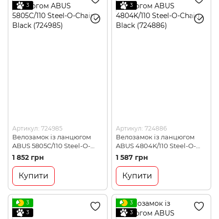
3
3
Артикул: 724985
Артикул: 724886
Велозамок із ланцюгом
Велозамок із ланцюгом
ABUS 5805C/110 Steel-O-
ABUS 4804K/110 Steel-O-
Chain Black (724985)
Chain Black (724886)
1 852 грн
1 587 грн
Купити
Купити
3
3
3
3