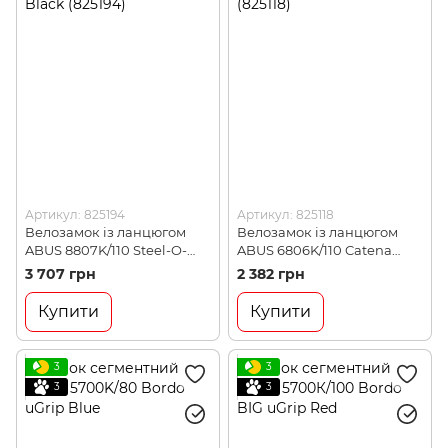
Артикул: 825194
Артикул: 825118
Велозамок із ланцюгом
Велозамок із ланцюгом
ABUS 8807K/110 Steel-O-
ABUS 6806K/110 Catena
Chain Black (825194)
black (825118)
3 707 грн
2 382 грн
Купити
Купити
3
3
3
3