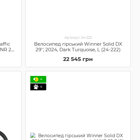
Артикул: 24-222
ffic
Велосипед гірський Winner Solid DX
WNR 25-
29'', 2024, Dark Turquoise, L (24-222)
22 545 грн
4
4