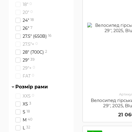
0
18"
0
20"
18
24"
7
26"
16
27.5" (650B)
0
27.5"+
2
28" (700С)
39
29"
0
29"+
0
FAT
Розмір рами
Артикул
0
XXS
Велосипед гірськ
3
XS
29'', 2025, Bl
18
S
21 0
40
M
32
L