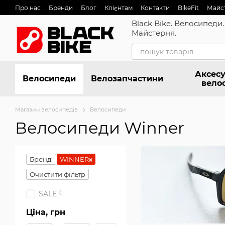
Перейти до основного контенту
Про нас
Бренди
Блог
Клієнтам
Контакти
BikeFit
Майс
Black Bike. Велосипеди.
Майстерня.
Аксесу
Велосипеди
Велозапчастини
вело
Магазин велосипедів
Велосипеди
Велосипеди Winner
Бренд:
WINNER
Очистити фільтр
0
SALE
Ціна, грн