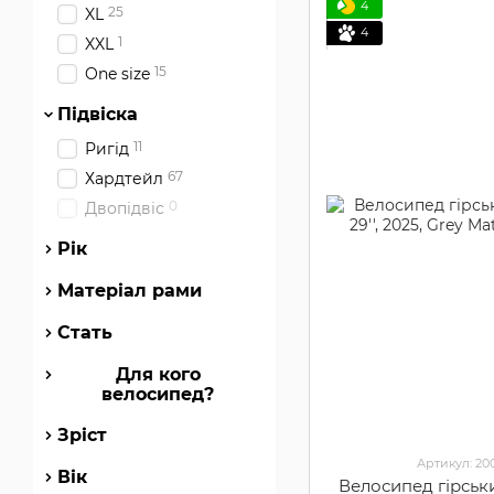
4
25
XL
4
1
XXL
15
One size
Підвіска
11
Ригід
67
Хардтейл
0
Двопідвіс
Рік
Матеріал рами
Стать
Для кого
велосипед?
Зріст
Артикул: 2
Вік
Велосипед гірськ