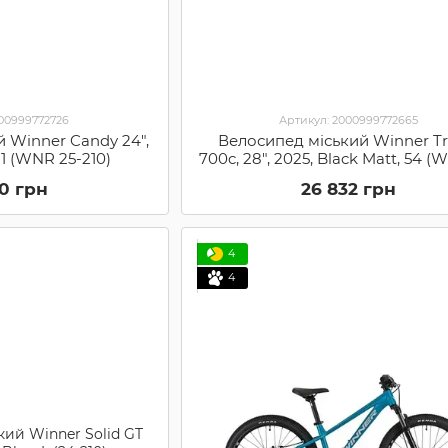
000999772726
Артикул: 2000999772665
 Winner Candy 24",
Велосипед міський Winner Tra
11 (WNR 25-210)
700c, 28", 2025, Black Matt, 54 (
207)
40 грн
26 832 грн
4
4