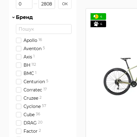
Від Ціна, грн
До Ціна, грн
ОК
4
Бренд
4
16
Apollo
5
Aventon
1
Axis
112
BH
1
BMC
5
Centurion
17
Corratec
2
Cruzee
57
Cyclone
36
Cube
20
DRAG
2
Factor