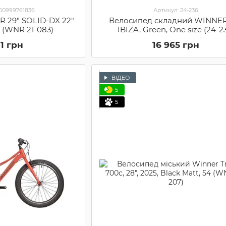
000999761836
Артикул: 24-236
 29" SOLID-DX 22"
Велосипед складний WINNER
L (WNR 21-083)
IBIZA, Green, One size (24-2
01 грн
16 965 грн
ВІДЕО
5
5