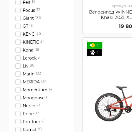
14
Felt
Артикул: 2
37
Focus
Велосипед WINNER
Khaki 2021, X
186
Giant
19 8
13
GT
5
KENCH
34
KINETIC
4
118
Kona
4
3
Lerock
86
Liv
192
Marin
134
MERIDA
14
Momentum
1
Mongoose
21
Norco
97
Pride
2
Pro Tour
93
Romet