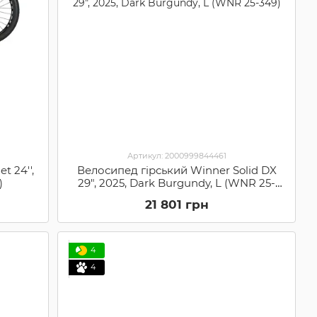
Артикул: 2000999844461
t 24'',
Велосипед гірський Winner Solid DX
)
29", 2025, Dark Burgundy, L (WNR 25-
349)
21 801 грн
4
4