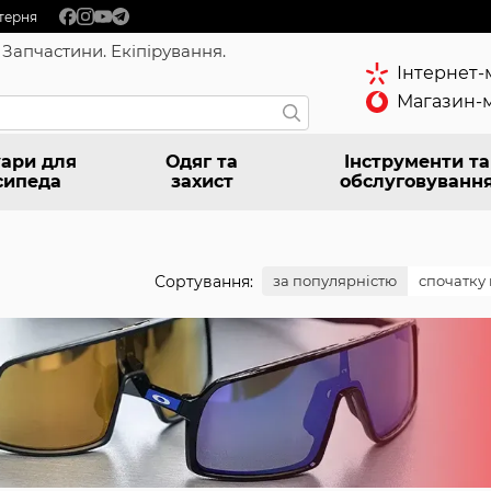
терня
 Запчастини. Екіпірування.
Інтернет-
Магазин-м
ари для
Одяг та
Інструменти та
сипеда
захист
обслуговуванн
Сортування:
за популярністю
спочатку 