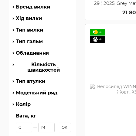
29'', 2025, Grey M
Бренд вилки
21 8
Хід вилки
Тип вилки
4
4
Тип гальм
Обладнання
Кількість
швидкостей
Тип втулки
Модельний ряд
Колір
Вага, кг
Від Вага, кг
До Вага, кг
ОК