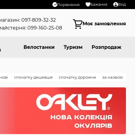
Бажання
Вхід
Порівняння
магазин: 097-809-32-32
Моє замовлення
айстерня: 099-160-25-08
Велостанки
Туризм
Розпродаж
я
нові
спочатку дешевше
спочатку дорожче
за назвою