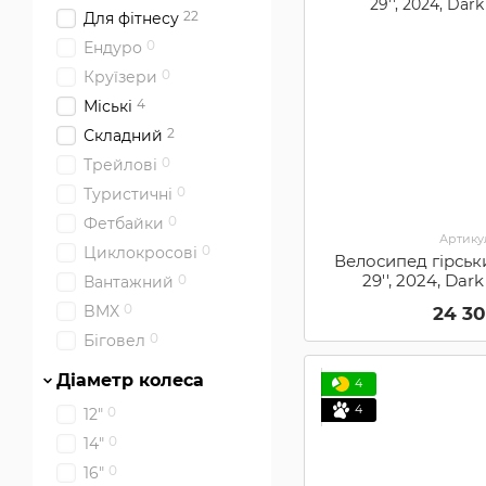
22
Для фітнесу
0
Ендуро
0
Круїзери
4
Міські
2
Складний
0
Трейлові
0
Туристичні
0
Фетбайки
Артикул
0
Циклокросові
Велосипед гірськ
29'', 2024, Dark
0
Вантажний
0
BMX
24 3
0
Біговел
Діаметр колеса
4
4
0
12"
0
14"
0
16"