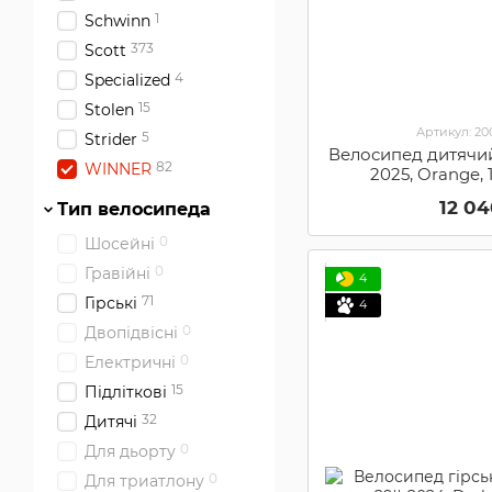
1
Schwinn
373
Scott
4
Specialized
15
Stolen
Артикул: 2
5
Strider
Велосипед дитячий
82
WINNER
2025, Orange, 
12 0
Тип велосипеда
0
Шосейні
0
Гравійні
4
71
Гірські
4
0
Двопідвісні
0
Електричні
15
Підліткові
32
Дитячі
0
Для дьорту
0
Для триатлону