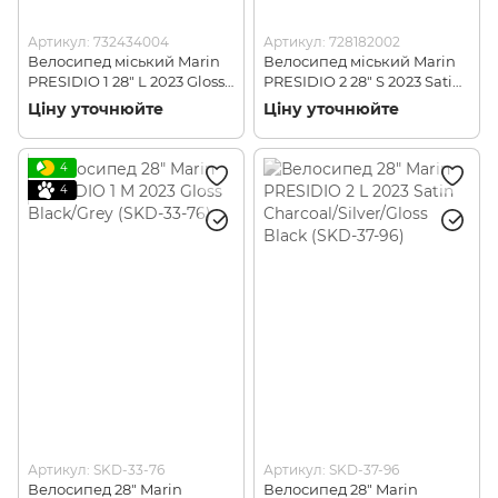
Артикул: 732434004
Артикул: 728182002
Велосипед міський Marin
Велосипед міський Marin
PRESIDIO 1 28" L 2023 Gloss
PRESIDIO 2 28" S 2023 Satin
Black/Grey (SKD-90-69)
Charcoal/Silver/Gloss Black
Ціну уточнюйте
Ціну уточнюйте
(SKD-40-33)
4
4
Артикул: SKD-33-76
Артикул: SKD-37-96
Велосипед 28" Marin
Велосипед 28" Marin