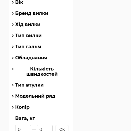
Вік
Ми прагнемо до найви
модельний ряд Kona у 
Бренд вилки
Хід вилки
Тип вилки
Тип гальм
Обладнання
Кількість
швидкостей
Тип втулки
Модельний ряд
Колір
Вага, кг
Від Вага, кг
До Вага, кг
ОК