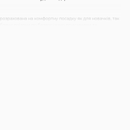
 розрахована на комфортну посадку як для новачків, так
 роблячи поїздки по бездоріжжю приємними та
инка навіть на слизькій дорозі.
рямих ділянок.
ченій місцевості.
т і стиль катання. Для зручності вибору можна розглянути
Fire Mountain 27.5
" Silver, які поєднують комфорт і
ездоріжжі.
унхілу краще обрати інші моделі Kona з більшим ходом