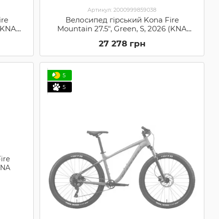
Артикул: 2000999859038
ire
Велосипед гірський Kona Fire
 (KNA
Mountain 27.5", Green, S, 2026 (KNA
B37FMGNMSIN01)
27 278 грн
5
5