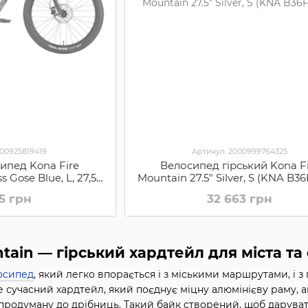
000925819419
Артикул: 2000999764325
сипед Kona Fire
Велосипед гірський Kona F
 Gose Blue, L, 27,5"
Mountain 27.5" Silver, S (KNA B3
FMB05)
15 грн
32 663 грн
ntain — гірський хардтейл для міста та
осипед
, який легко впорається і з міськими маршрутами, і 
Це сучасний хардтейл, який поєднує міцну алюмінієву раму, а
 продуману до дрібниць. Такий байк створений, щоб дарувати