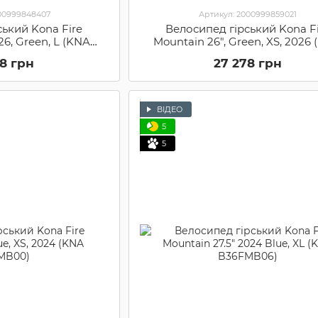
000999848407
Артикул: 2000999859021
ський Kona Fire
Велосипед гірський Kona F
26, Green, L (KNA
Mountain 26", Green, XS, 2026
NMSIN05)
B37FMGNMSIN00)
78 грн
27 278 грн
ВІДЕО
5
5