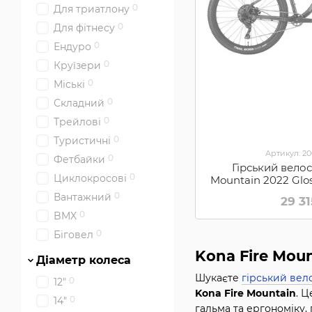
0
Для триатлону
0
Для фітнесу
0
Ендуро
0
Круїзери
0
Міські
0
Складний
0
Трейлові
0
Туристичні
Артикул: 2
0
Фетбайки
Гірський вело
0
Циклокросові
Mountain 2022 Gloss
(B22
0
Вантажний
29 3
0
BMX
0
Біговел
Kona Fire Mou
Діаметр колеса
Шукаєте
гірський вел
0
12"
Kona Fire Mountain
. 
0
14"
гальма та ергономіку,