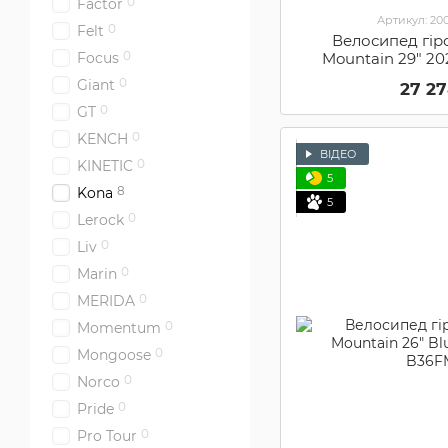
0
Factor
Артикул: 2
0
Felt
Велосипед гір
0
Mountain 29" 20
Focus
B37FMG
0
Giant
27 2
0
GT
0
KENCH
ВІДЕО
0
KINETIC
5
8
Kona
5
0
Lerock
0
Liv
0
Marin
0
MERIDA
0
Momentum
0
Mongoose
0
Norco
0
Pride
0
Pro Tour