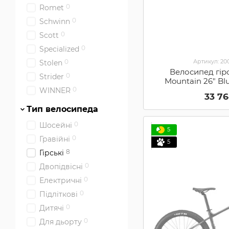
0
Romet
0
Schwinn
0
Scott
0
Specialized
Артикул: 2
0
Stolen
Велосипед гір
0
Strider
Mountain 26" Bl
B36F
0
WINNER
33 7
Тип велосипеда
0
Шосейні
5
0
Гравійні
5
8
Гірські
0
Двопідвісні
0
Електричні
0
Підліткові
0
Дитячі
0
Для дьорту