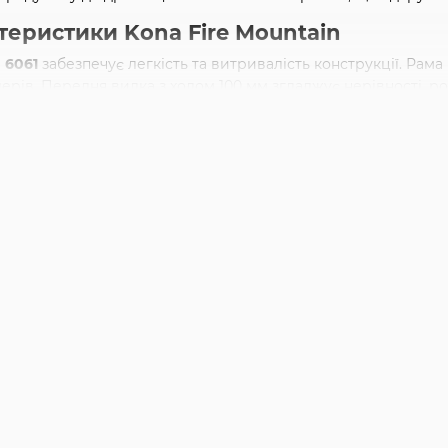
ктеристики Kona Fire Mountain
 6061
забезпечує легкість та витривалість конструкції. Рама
дерів. Передня вилка з ходом 100 мм згладжує нерівності,
ові особливості моделі:
 гальма — контроль у будь-яку погоду, швидка та надійна зуп
ісія — широкий діапазон передач для підйомів і швидких п
а (100 мм) — ефективно поглинає удари і вібрації на пересі
ліс — 26" і 27,5", що дозволяє підібрати велосипед під зріс
гірський
Kona Fire Mountain 26
" та велосипед гірський
Kona 
.
их дисках — краща прохідність і впевненість на легкому б
ий на легке та середнє бездоріжжя. Для екстремального да
ою геометрією.
ня
обрати?