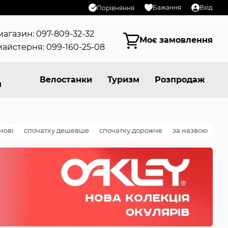
Бажання
Вхід
Порівняння
магазин: 097-809-32-32
Моє замовлення
айстерня: 099-160-25-08
Велостанки
Туризм
Розпродаж
я
нові
спочатку дешевше
спочатку дорожче
за назвою