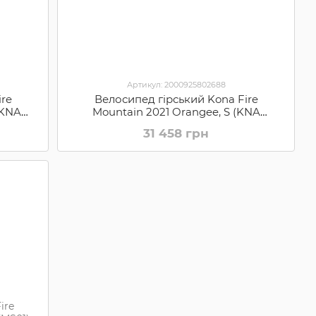
Артикул: 2000925802688
ire
Велосипед гірський Kona Fire
(KNA
Mountain 2021 Orangee, S (KNA
B21FMO05)
31 458 грн