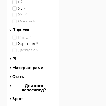
3
L
Вибір залежить від зр
залежності від індиві
3
XL
0
XXL
Для яких трас підх
0
One size
Це універсальний гірс
стежках.
Підвіска
Чи є гарантія на в
0
Ригід
Так, магазин надає оф
8
Хардтейл
0
Двопідвіс
Переваги поку
Рік
Ми пропонуємо вигідн
кольори та комплектац
Матеріал рами
Можливість замови
Стать
Швидка та оператив
Для кого
Гарантія якості та
велосипед?
Гнучкі способи опл
Зріст
Регулярні акції, зн