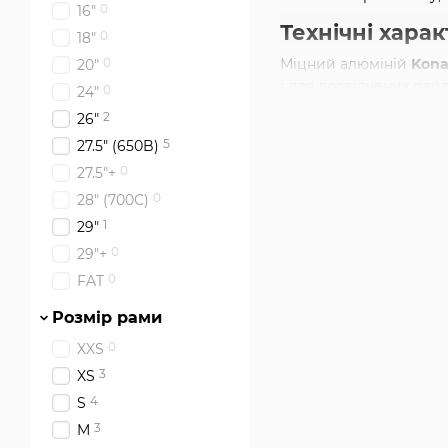
0
16"
Технічні хара
0
18"
Міцний алюміній
Kona
0
20"
і для досвідчених рай
0
24"
безпечними. Інші ключ
2
26"
Гідравлічні дискові
5
27.5" (650B)
9-швидкісна трансм
0
27.5"+
Амортизаційна вилк
0
28" (700С)
1
29"
Доступні розміри ко
моделі велосипед 
0
29"+
надійну прохідність
0
FAT
Міцні шини на ширш
Розмір рами
Велосипед розрахован
0
XXS
підвіски та специфічн
3
XS
Часті запитан
4
S
Який розмір рами 
3
M