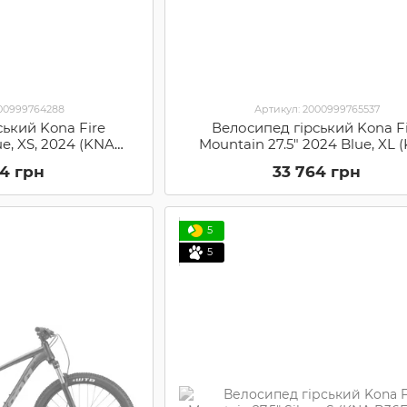
000999764288
Артикул: 2000999765537
ський Kona Fire
Велосипед гірський Kona F
ue, XS, 2024 (KNA
Mountain 27.5" 2024 Blue, XL 
MB00)
B36FMB06)
64 грн
33 764 грн
5
5