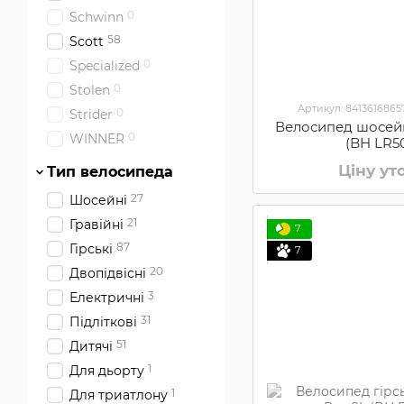
0
Schwinn
58
Scott
0
Specialized
0
Stolen
Артикул: 8413616865
0
Strider
Велосипед шосей
0
WINNER
(BH LR5
Ціну у
Тип велосипеда
27
Шосейні
21
Гравійні
7
87
Гірські
7
20
Двопідвісні
3
Електричні
31
Підліткові
51
Дитячі
1
Для дьорту
1
Для триатлону