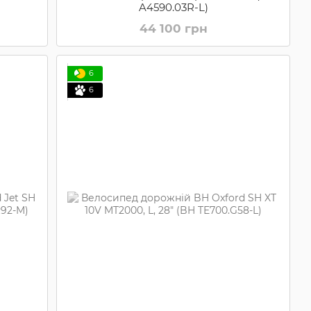
A4590.03R-L)
44 100 грн
6
6