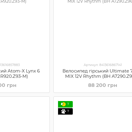
413616857883
Артикул: 8413616867141
кий Atom-X Lynx 6
Велосипед гірський Ultimate 7
ER920.Z93-M)
MIX 12V Rhythm (BH A7290.Z9
00 грн
88 200 грн
7
7