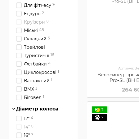
9
Для фітнесу
2
Ендуро
0
Круїзери
48
Міські
5
Складний
1
Трейлові
16
Туристичні
4
Фетбайки
Артикул: 8
1
Циклокросові
Велосипед гірсь
Pro-SL (BH 
1
Вантажний
3
BMX
264 6
1
Біговел
Діаметр колеса
7
7
4
12"
0
14"
7
16"