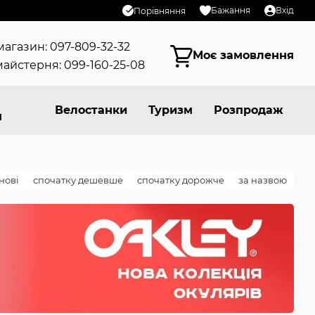
Бажання
Вхід
Порівняння
магазин: 097-809-32-32
Моє замовлення
айстерня: 099-160-25-08
Велостанки
Туризм
Розпродаж
я
нові
спочатку дешевше
спочатку дорожче
за назвою