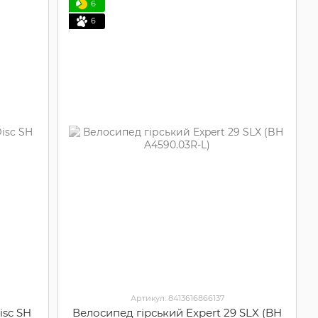
6
6
Артикул: 8413616866137
isc SH
Велосипед гірський Expert 29 SLX (BH