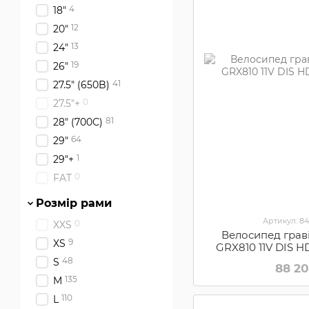
4
18"
12
20"
13
24"
19
26"
41
27.5" (650B)
0
27.5"+
81
28" (700С)
64
29"
1
29"+
0
FAT
Розмір рами
Артикул: 8
0
XXS
Велосипед граві
9
XS
GRX810 11V DIS H
48
S
88 2
135
M
110
L