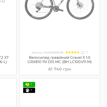
7
Артикул: 8413616869138
.2 XT
Велосипед гравійний Gravel X 1.0
6-L)
GRX810 11V DIS MC (BH LC100.V11-M)
61 740 грн
7
7