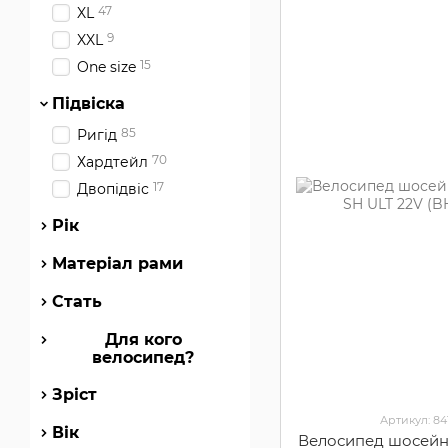
47
XL
9
XXL
15
One size
Підвіска
85
Ригід
70
Хардтейл
17
Двопідвіс
Рік
Матеріал рами
Стать
Для кого
велосипед?
Зріст
Артикул: 8
Вік
Велосипед шосейни