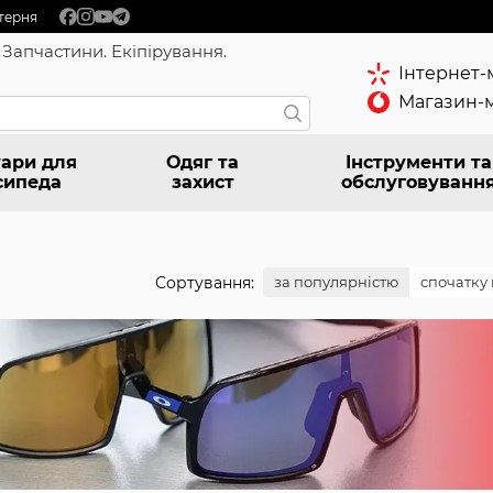
терня
 Запчастини. Екіпірування.
Інтернет-
Магазин-м
ари для
Одяг та
Інструменти та
сипеда
захист
обслуговуванн
Сортування:
за популярністю
спочатку 