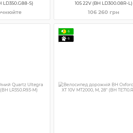
H LD350.G88-S)
105 22V (BH LD300.08R-L)
точнюйте
106 260 грн
6
6