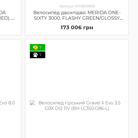
Артикул: 6110832806
IDA
Велосипед двохпідвіс MERIDA ONE-
ED), L
SIXTY 3000, FLASHY GREEN/GLOSSY
BLACK, L (6110832806)
173 006 грн
7
7