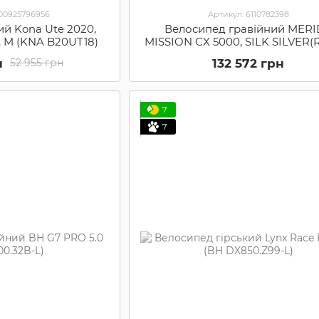
000925796956
Артикул: 6110782398
ий Kona Ute 2020,
Велосипед гравійний MER
d, M (KNA B20UT18)
MISSION CX 5000, SILK SILVER(R
(6110782398)
н
132 572 грн
52 955 грн
7
7