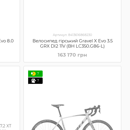
Артикул: 8413616868230
vo 8.0
Велосипед гірський Gravel X Evo 3.5
GRX DI2 11V (BH LC350.G86-L)
163 170 грн
7
7