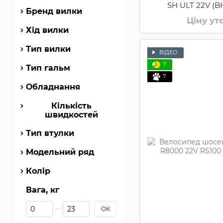
SH ULT 22V (B
Бренд вилки
Ціну у
Хід вилки
Тип вилки
ВІДЕО
7
Тип гальм
7
Обладнання
Кількість
швидкостей
Тип втулки
Модельний ряд
Колір
Вага, кг
Від Вага, кг
До Вага, кг
ОК