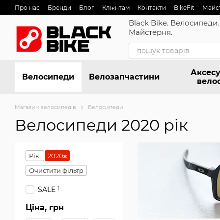
Перейти до основного контенту
Про нас
Бренди
Блог
Клієнтам
Контакти
BikeFit
Майс
Black Bike. Велосипеди.
Майстерня.
Аксесу
Велосипеди
Велозапчастини
вело
Магазин велосипедів
Велосипеди
Велосипеди 2020 рік
Рік:
2020
Очистити фільтр
1
SALE
Ціна, грн