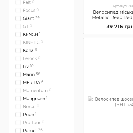
0
Felt
Артикул: 2
0
Focus
Велосипед міськ
Metallic Deep Re
29
Giant
39 716 гр
0
GT
1
KENCH
0
KINETIC
6
Kona
0
Lerock
10
Liv
58
Marin
6
MERIDA
0
Momentum
1
Mongoose
0
Norco
1
Pride
0
Pro Tour
36
Romet