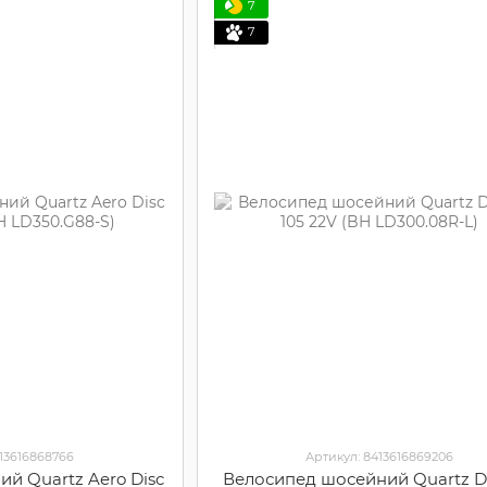
7
7
413616868766
Артикул: 8413616869206
й Quartz Aero Disc
Велосипед шосейний Quartz D