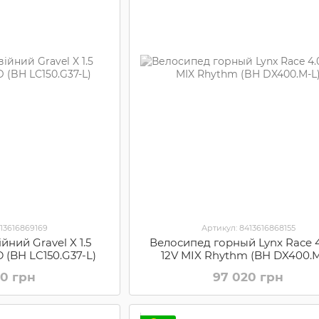
413616869169
Артикул: 8413616868155
йний Gravel X 1.5
Велосипед горный Lynx Race 4
D (BH LC150.G37-L)
12V MIX Rhythm (BH DX400.M
00 грн
97 020 грн