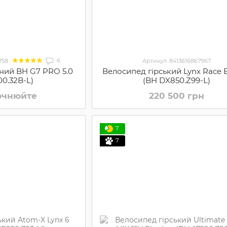
6
758
Артикул: 8413616867967
ний BH G7 PRO 5.0
Велосипед гірський Lynx Race E
00.32B-L)
(BH DX850.Z99-L)
точнюйте
220 500 грн
7
7