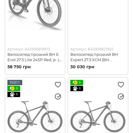
Артикул: 8413616819973
Артикул: 8413616821945
Велосипед гірський BH E.
Велосипед гірський BH
Evol 27.5 Lite 24SP Red, р. L
Expert 27.5 XCM (BH
(BH EV607.R24-L)
A2477.N60-L)
58 750 грн
30 030 грн
ВІДЕО
6
6
6
6