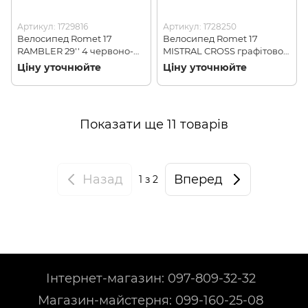
Артикул: 1729816
Артикул: 1728250
Велосипед Romet 17
Велосипед Romet 17
RAMBLER 29'' 4 червоно-
MISTRAL CROSS графітово-
білий 20 XL
помаранчевий 21 56
Ціну уточнюйте
Ціну уточнюйте
Показати ще 11 товарів
Назад
Вперед
1
з 2
Інтернет-магазин: 097-809-32-32
Магазин-майстерня: 099-160-25-08