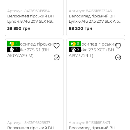
Артикул: 8413616819584
Артикул: 8413616823246
Велосипед гірський BH
Велосипед гірський BH
Lynx 4.8 Alu 20V SLX RS
Lynx 6 Alu 27,5 20V SLX Aion
Recon Black/Red, р. M (BH
2017 Black/Blue / Orange, Р.
38 890 грн
88 200 грн
DA377.R39-M)
m (BH DM377.33N-M)
4
5
4
5
Артикул: 8413616825837
Артикул: 8413616818471
Велосипед гірський BH
Велосипед гірський BH