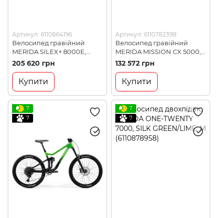
Артикул: 6110864196
Артикул: 6110782398
Велосипед гравійний
Велосипед гравійний
MERIDA SILEX+ 8000E,
MERIDA MISSION CX 5000,
MATT ANTHRACITE(GLOSSY
SILK SILVER(RED), L
205 620 грн
132 572 грн
BLACK), XL (6110864196)
(6110782398)
Купити
Купити
7
7
7
7