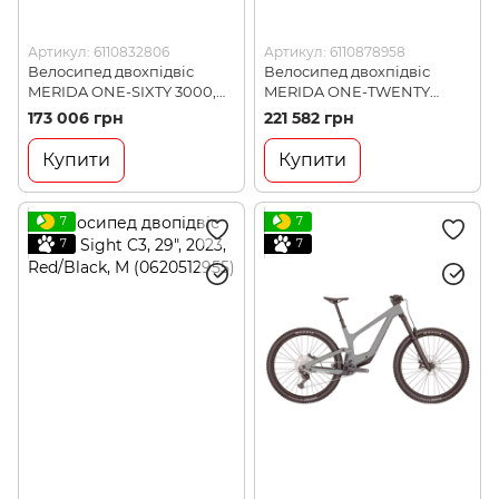
Артикул: 6110832806
Артикул: 6110878958
Велосипед двохпідвіс
Велосипед двохпідвіс
MERIDA ONE-SIXTY 3000,
MERIDA ONE-TWENTY
FLASHY GREEN/GLOSSY
7000, SILK GREEN/LIME, M
173 006 грн
221 582 грн
BLACK, L (6110832806)
(6110878958)
Купити
Купити
7
7
7
7