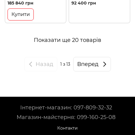
5000, ORANGE(BLACK), L
(BH A7098.R80-M)
185 840 грн
92 400 грн
(6110886219)
Купити
Показати ще 20 товарів
Назад
Вперед
1
з 13
Інтернет-магазин: 097-809-32-32
Магазин-майстерня: 099-160-25-08
Контакти