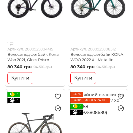
1
Артикул: 2000925804415
Артикул: 2000925808512
Велосипед фетбайк Kona
Велосипед фэтбайк KONA
Woo 2021, Gloss Prism
WOO 2022 XL Metallic
Purple/Blue, XL, 26" (KNA
Green, 26" (2000925808512)
80 340 грн
80 340 грн
94 518 грн
94 518 грн
B21WOO06)
Купити
Купити
7
−45%
7
ЗАЛИШИЛОСЯ 24 ДНІ
7
7