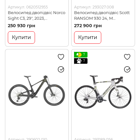
Артикул: 0620512955
Артикул: 293027.008
Велосипед двопідвіс Norco
Велосипед двопідвіс Scott
Sight C3, 29", 2023,
RANSOM 930 24, M
Red/Black, M (0620512955)
(293027.008)
250 930 грн
272 900 грн
Купити
Купити
7
7
Артикул: 290602.010
Артикул: 293189.056