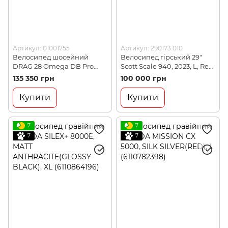
Артикул: 01001755
Артикул: 290173.010
Велосипед шосейний
Велосипед гірський 29"
DRAG 28 Omega DB Pro
Scott Scale 940, 2023, L, Red
105-21 R7000 M-520 21
(290173.010)
135 350 грн
100 000 грн
Blue/White (01001755)
Купити
Купити
7
7
7
7