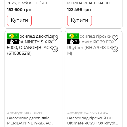
2026, Black KH, L (SCT
MERIDA REACTO 4000,
425357.3020.010)
GLOSSY RED/MATT BLACK,
183 600 грн
122 498 грн
XXS (A62211A 01370)
Купити
Купити
7
7
7
7
Артикул: 6110886219
Артикул: 8413616831364
Велосипед двохпідвіс
Велосипед гірський BH
MERIDA NINETY-SIX RC
Ultimate RC 29 FOX Rhythm