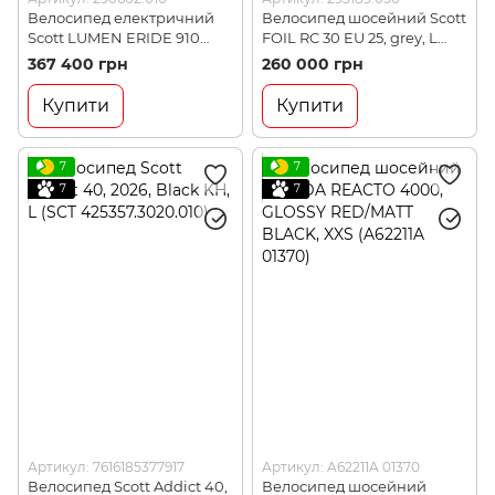
Велосипед електричний
Велосипед шосейний Scott
Scott LUMEN ERIDE 910
FOIL RC 30 EU 25, grey, L
(EU), L (290602.010)
(293189.056)
367 400 грн
260 000 грн
Купити
Купити
7
7
7
7
Артикул: 7616185377917
Артикул: A62211A 01370
Велосипед Scott Addict 40,
Велосипед шосейний