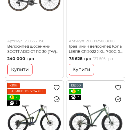
Артикул: 290353.056
Артикул: 2000925808680
Велосипед шосейний
Гравійний велосипед Kona
SCOTT ADDICT RC 30 (TW)
LIBRE CR 2022 XXL, 700С, 58
23, L (290353.056)
(2000925808680)
240 000 грн
75 628 грн
137 505 грн
Купити
Купити
−30%
ВІДЕО
ЗАЛИШИЛОСЯ 24 ДНІ
7
7
7
7