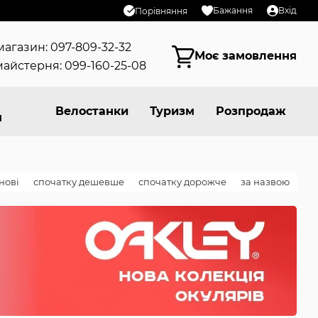
Бажання
Вхід
Порівняння
магазин: 097-809-32-32
Моє замовлення
айстерня: 099-160-25-08
Велостанки
Туризм
Розпродаж
я
нові
спочатку дешевше
спочатку дорожче
за назвою