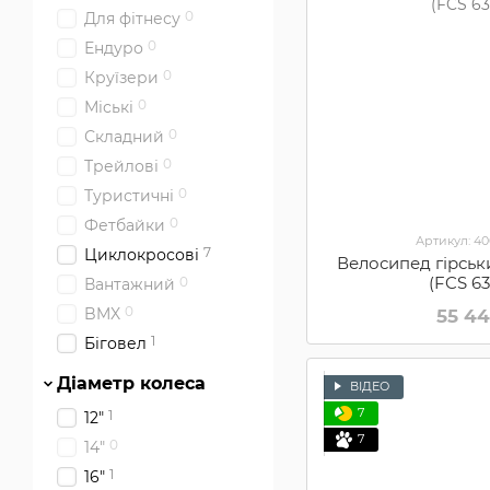
0
Для фітнесу
0
Ендуро
0
Круїзери
0
Міські
0
Складний
0
Трейлові
0
Туристичні
0
Фетбайки
Артикул: 4
7
Циклокросові
Велосипед гірськ
(FCS 63
0
Вантажний
0
BMX
55 4
1
Біговел
Діаметр колеса
ВІДЕО
7
1
12"
7
0
14"
1
16"