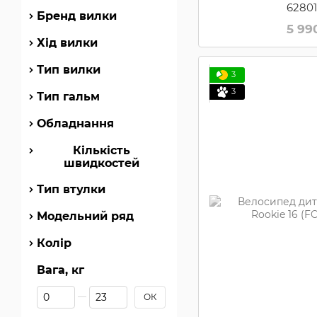
6280
Бренд вилки
5 99
Хід вилки
Тип вилки
3
3
Тип гальм
Обладнання
Кількість
швидкостей
Тип втулки
Модельний ряд
Колір
Вага, кг
Від Вага, кг
До Вага, кг
ОК