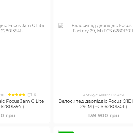
6
901
Артикул: 4000990294751
іс Focus Jam C Lite
Велосипед двопідвіс Focus O1E 
 628013541)
29, М (FCS 628013011)
00 грн
139 900 грн