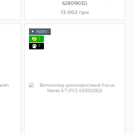
)
628019032)
13 002 грн
ВІДЕО
7
7