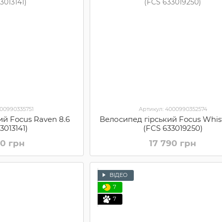
000990335751
Артикул: 4000990352574
ий Focus Raven 8.6
Велосипед гірський Focus Whist
3013141)
(FCS 633019250)
40 грн
17 790 грн
ВІДЕО
7
7