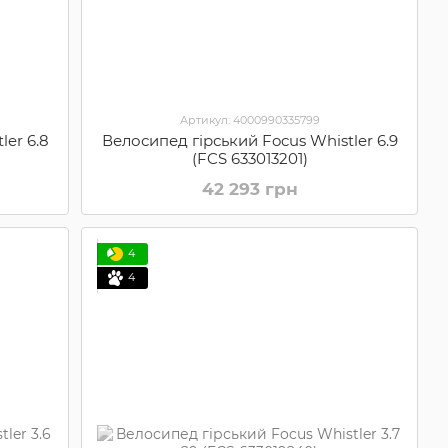
Артикул: 4000990335799
ler 6.8
Велосипед гірський Focus Whistler 6.9
(FCS 633013201)
42 293 грн
4
4