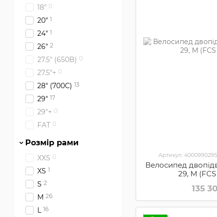
0
18"
1
20"
1
24"
2
26"
0
27.5" (650B)
0
27.5"+
13
28" (700С)
17
29"
0
29"+
0
FAT
Розмір рами
Артикул: 4000990295
0
XXS
Велосипед двопідв
1
XS
29, М (FCS
2
S
135 3
26
M
16
L