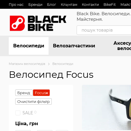
Перейти до основного контенту
Про нас
Бренди
Блог
Клієнтам
Контакти
BikeFit
Майс
Black Bike. Велосипеди.
Майстерня.
Аксесу
Велосипеди
Велозапчастини
вело
Магазин велосипедів
Велосипеди
Велосипед Focus
Бренд:
Focus
Очистити фільтр
0
SALE
Ціна, грн