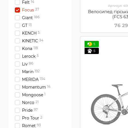
14
Felt
Артикул: 4
37
Focus
Велосипед гірськ
(FCS 63
186
Giant
76 2
13
GT
5
KENCH
34
KINETIC
5
118
Kona
5
3
Lerock
86
Liv
192
Marin
134
MERIDA
14
Momentum
1
Mongoose
21
Norco
97
Pride
2
Pro Tour
93
Romet