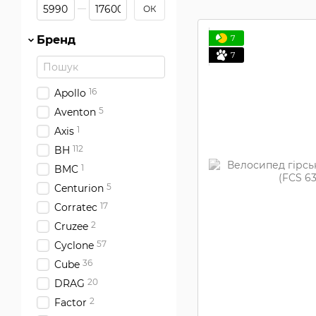
Від Ціна, грн
До Ціна, грн
ОК
7
Бренд
7
16
Apollo
5
Aventon
1
Axis
112
BH
1
BMC
5
Centurion
17
Corratec
2
Cruzee
57
Cyclone
36
Cube
20
DRAG
2
Factor