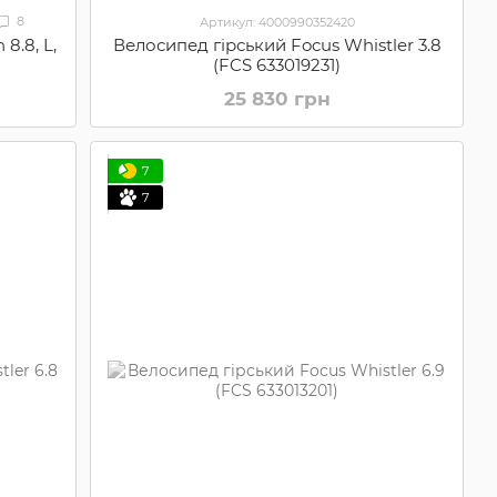
8
Артикул: 4000990352420
8.8, L,
Велосипед гірський Focus Whistler 3.8
(FCS 633019231)
25 830 грн
7
7