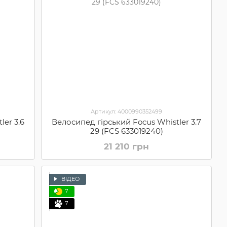
Артикул: 4000990352499
ler 3.6
Велосипед гірський Focus Whistler 3.7
29 (FCS 633019240)
21 210 грн
ВІДЕО
7
7