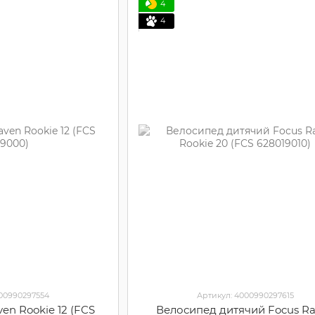
4
4
000990297554
Артикул: 4000990297615
ven Rookie 12 (FCS
Велосипед дитячий Focus R