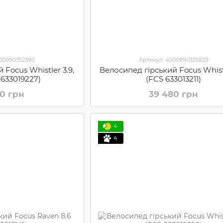
000990352390
Артикул: 4000990335829
 Focus Whistler 3.9,
Велосипед гірський Focus Whist
S 633019227)
(FCS 633013211)
00 грн
39 480 грн
4
4