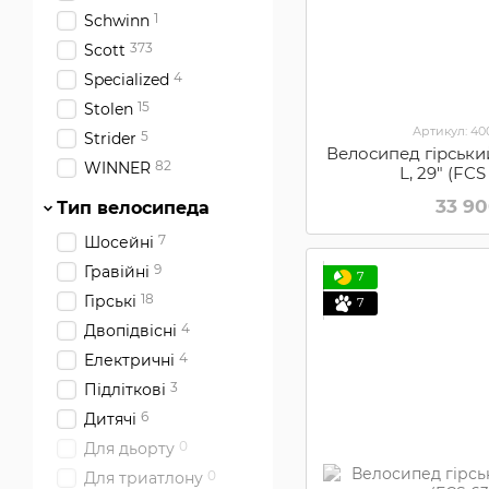
1
Schwinn
373
Scott
4
Specialized
15
Stolen
Артикул: 4
5
Strider
Велосипед гірський
82
WINNER
L, 29" (FC
33 9
Тип велосипеда
7
Шосейні
9
Гравійні
7
18
Гірські
7
4
Двопідвісні
4
Електричні
3
Підліткові
6
Дитячі
0
Для дьорту
0
Для триатлону