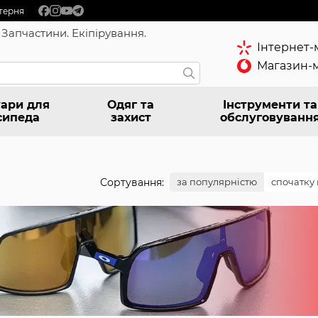
терня
 Запчастини. Екіпірування.
Інтернет-
Магазин-м
ари для
Одяг та
Інструменти та
сипеда
захист
обслуговуванн
Сортування:
за популярністю
спочатку 