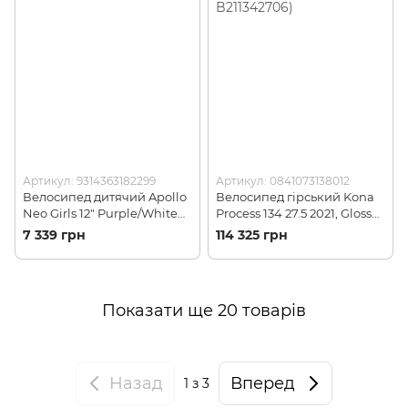
Артикул: 9314363182299
Артикул: 0841073138012
Велосипед дитячий Apollo
Велосипед гірський Kona
Neo Girls 12" Purple/White
Process 134 27.5 2021, Gloss
(AP SKD-66-57)
Prism Purple/Blue, XL (KNA
7 339 грн
114 325 грн
B211342706)
Показати ще 20 товарів
Назад
Вперед
1
з 3