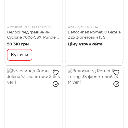
Артикул: 2000999790577
Артикул: 1926304
Велосипед гравійний
Велосипед Romet 19 Gazela
Cyclone 700c-GSX, Purple,
2 26 фіолетовий 15 S
54 (CLN 24-001)
50 310 грн
Ціну уточнюйте
Купити