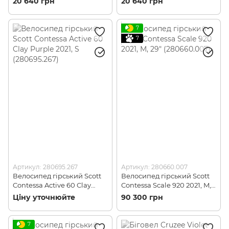
20 640 грн
20 640 грн
(280688.266)
(280695.266)
7
7
Артикул: 280695.267
Артикул: 280660.007
Велосипед гірський Scott
Велосипед гірський Scott
Contessa Active 60 Clay
Contessa Scale 920 2021, M,
Purple 2021, S (280695.267)
29" (280660.007)
Ціну уточнюйте
90 300 грн
7