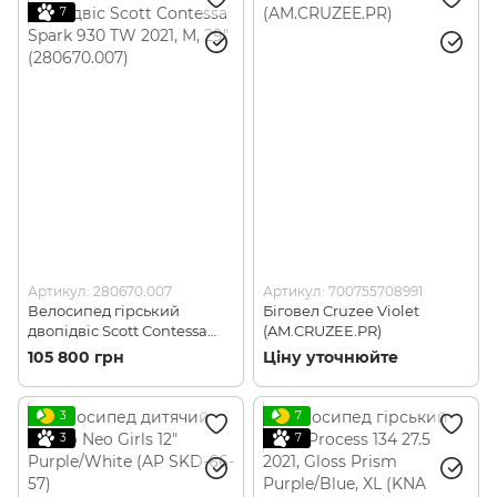
7
Артикул: 280670.007
Артикул: 700755708991
Велосипед гірський
Біговел Cruzee Violet
двопідвіс Scott Contessa
(AM.CRUZEE.PR)
Spark 930 TW 2021, M, 29"
105 800 грн
Ціну уточнюйте
(280670.007)
3
7
3
7