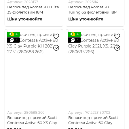
Артикул: 2028137
Артикул: 2026114
Велосипед Romet 20 Luiza
Велосипед Romet 20
3S фіолетовий 18M
Turing 6S фіолетовий 18M
Ціну уточнюйте
Ціну уточнюйте
4
4
4
4
Артикул: 280688.266
Артикул: 7615523130702
Велосипед гірський Scott
Велосипед гірський Scott
Contessa Active 60 XS Clay
Contessa Active 60 Clay
Purple KH 2021, 27.5"
Purple 2021, XS, 27,5"