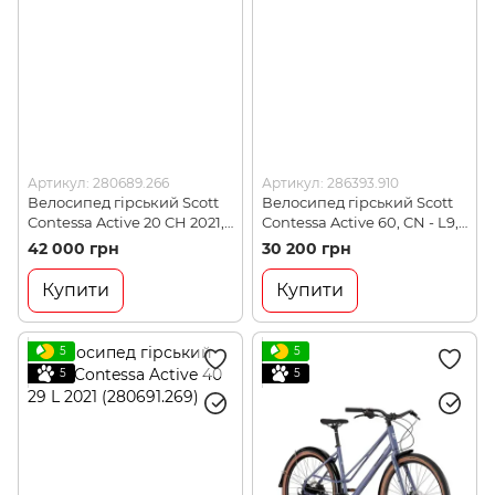
Артикул: 280689.266
Артикул: 286393.910
Велосипед гірський Scott
Велосипед гірський Scott
Contessa Active 20 CH 2021,
Contessa Active 60, CN - L9,
XS, 27.5" (280689.266)
29" (286393.910)
42 000 грн
30 200 грн
Купити
Купити
5
5
5
5