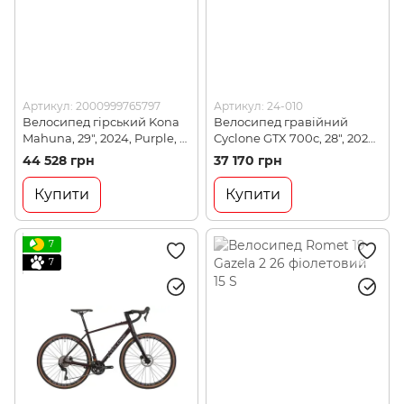
Артикул: 2000999765797
Артикул: 24-010
Велосипед гірський Kona
Велосипед гравійний
Mahuna, 29", 2024, Purple, L
Cyclone GTX 700c, 28", 2024,
(KNA B36MH05)
Violet, 54 (24-010)
44 528 грн
37 170 грн
Купити
Купити
7
7