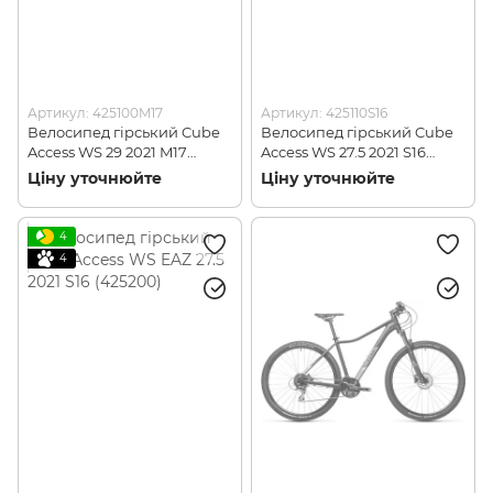
Артикул: 425100M17
Артикул: 425110S16
Велосипед гірський Cube
Велосипед гірський Cube
Access WS 29 2021 M17
Access WS 27.5 2021 S16
(425100)
(425110)
Ціну уточнюйте
Ціну уточнюйте
4
4