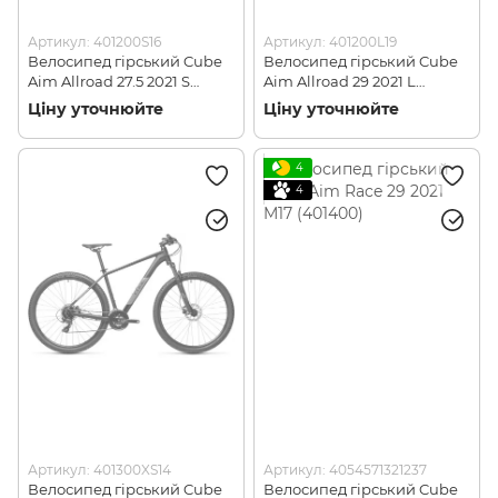
Артикул: 401200S16
Артикул: 401200L19
Велосипед гірський Cube
Велосипед гірський Cube
Aim Allroad 27.5 2021 S
Aim Allroad 29 2021 L
(401200)
(401200)
Ціну уточнюйте
Ціну уточнюйте
4
4
Артикул: 401300XS14
Артикул: 4054571321237
Велосипед гірський Cube
Велосипед гірський Cube