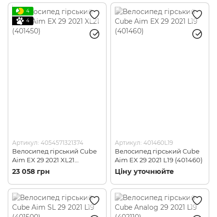
4
4
Артикул: 4054571321374
Артикул: 401460L19
Велосипед гірський Cube
Велосипед гірський Cube
Aim EX 29 2021 XL21
Aim EX 29 2021 L19 (401460)
(401450)
23 058 грн
Ціну уточнюйте