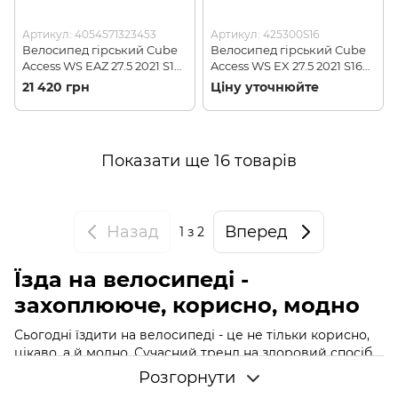
Артикул: 4054571323453
Артикул: 425300S16
Велосипед гірський Cube
Велосипед гірський Cube
Access WS EAZ 27.5 2021 S16
Access WS EX 27.5 2021 S16
(425200)
(425300)
21 420 грн
Ціну уточнюйте
Показати ще 16 товарів
Назад
Вперед
1
з 2
Їзда на велосипеді -
захоплююче, корисно, модно
Сьогодні їздити на велосипеді - це не тільки корисно,
цікаво, а й модно. Сучасний тренд на здоровий спосіб
життя і турботу про навколишнє середовище мотивує
Розгорнути
все більшу кількість людей займатися велоспортом,