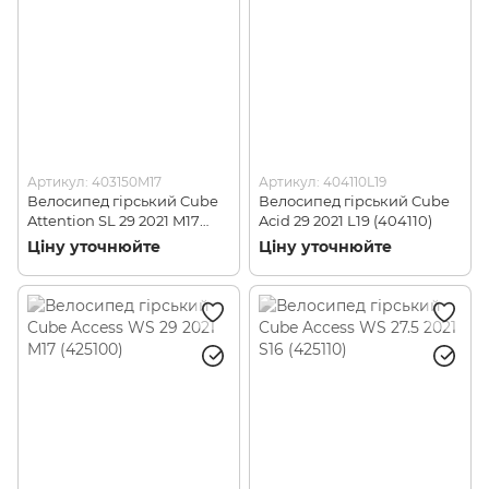
Артикул: 403150M17
Артикул: 404110L19
Велосипед гірський Cube
Велосипед гірський Cube
Attention SL 29 2021 M17
Acid 29 2021 L19 (404110)
(403150)
Ціну уточнюйте
Ціну уточнюйте