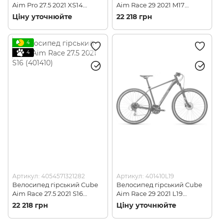
Aim Pro 27.5 2021 XS14
Aim Race 29 2021 M17
(401300)
(401400)
Ціну уточнюйте
22 218 грн
4
4
Артикул: 4054571321282
Артикул: 401410L19
Велосипед гірський Cube
Велосипед гірський Cube
Aim Race 27.5 2021 S16
Aim Race 29 2021 L19
(401410)
(401410)
22 218 грн
Ціну уточнюйте