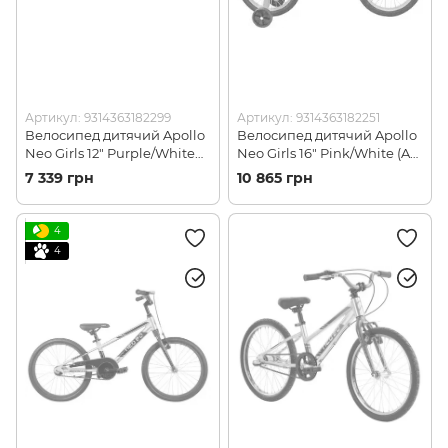
Артикул: 9314363182299
Артикул: 9314363182251
Велосипед дитячий Apollo
Велосипед дитячий Apollo
Neo Girls 12" Purple/White
Neo Girls 16" Pink/White (AP
(AP SKD-66-57)
SKD-11-71)
7 339 грн
10 865 грн
4
4