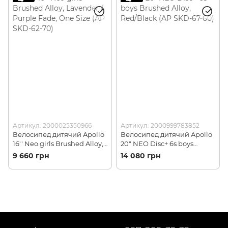
Артикул: 2000025350966
Артикул: 2000999783852
Велосипед дитячий Apollo
Велосипед дитячий Apollo
16'' Neo girls Brushed Alloy,
20" NEO Disc+ 6s boys
Lavender / Purple Fade, One
Brushed Alloy, Red/Black
9 660 грн
14 080 грн
Size (AP SKD-62-70)
(AP SKD-67-60)