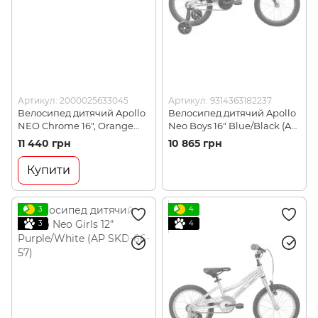
Артикул: 2000025633045
Артикул: 9314363182237
Велосипед дитячий Apollo
Велосипед дитячий Apollo
NEO Chrome 16", Orange
Neo Boys 16" Blue/Black (AP
(AP SKE-08-97)
SKD-31-59)
11 440 грн
10 865 грн
Купити
3
4
3
4