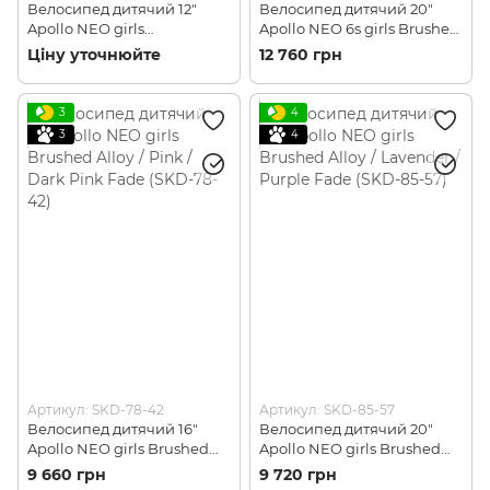
Велосипед дитячий 12"
Велосипед дитячий 20"
Apollo NEO girls
Apollo NEO 6s girls Brushed
Purple/White (SKD-66-57)
Alloy / Navy Blue / Pink Fade
Ціну уточнюйте
12 760 грн
(SKD-71-25)
3
4
3
4
Артикул: SKD-78-42
Артикул: SKD-85-57
Велосипед дитячий 16"
Велосипед дитячий 20"
Apollo NEO girls Brushed
Apollo NEO girls Brushed
Alloy / Pink / Dark Pink Fade
Alloy / Lavender / Purple
9 660 грн
9 720 грн
(SKD-78-42)
Fade (SKD-85-57)