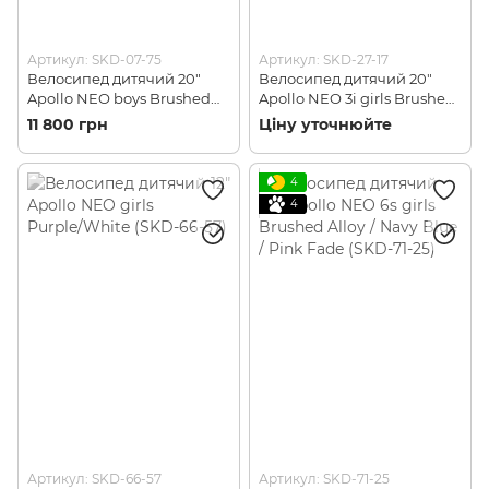
Артикул: SKD-07-75
Артикул: SKD-27-17
Велосипед дитячий 20"
Велосипед дитячий 20"
Apollo NEO boys Brushed
Apollo NEO 3i girls Brushed
Alloy / Red / Black Fade
Alloy / Pink / Purple Fade
11 800 грн
Ціну уточнюйте
(SKD-07-75)
(SKD-27-17)
4
4
Артикул: SKD-66-57
Артикул: SKD-71-25