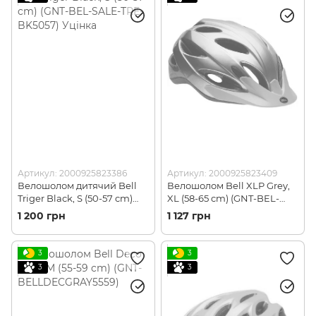
Артикул: 2000925823386
Артикул: 2000925823409
Велошолом дитячий Bell
Велошолом Bell XLP Grey,
Triger Black, S (50-57 cm)
XL (58-65 cm) (GNT-BEL-
(GNT-BEL-SALE-TRE-
SALE-XLP-GY5865) Уцінка
1 200 грн
1 127 грн
BK5057) Уцінка
3
3
3
3