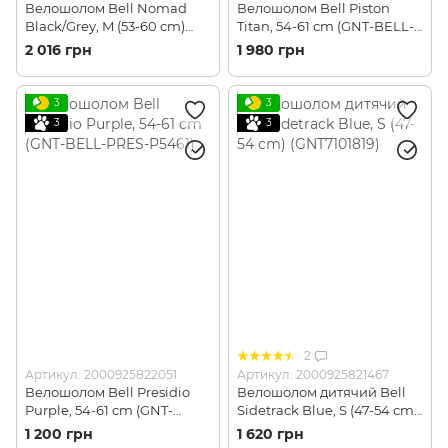
Велошолом Bell Nomad
Велошолом Bell Piston
Black/Grey, M (53-60 cm)
Titan, 54-61 cm (GNT-BELL-
(GNT7113902)
PIST-TIT5461)
2 016 грн
1 980 грн
3
3
3
3
2
Артикул: 2000925822051
Артикул: 2000925821467
Велошолом Bell Presidio
Велошолом дитячий Bell
Purple, 54-61 cm (GNT-
Sidetrack Blue, S (47-54 cm)
BELL-PRES-P5461)
(GNT7101819)
1 200 грн
1 620 грн