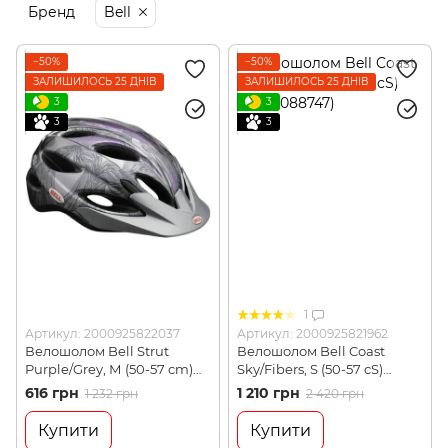
Бренд
Bell
−50%
−50%
ЗАЛИШИЛОСЬ 25 ДНІВ
ЗАЛИШИЛОСЬ 25 ДНІВ
3
3
3
3
1
Артикул: 2000925822037
Артикул: 2000925821962
Велошолом Bell Strut
Велошолом Bell Coast
Purple/Grey, М (50-57 cm)
Sky/Fibers, S (50-57 cS)
(GNT-BELL-STR-GP5057)
(GNT7088747)
616 грн
1 210 грн
1 232 грн
2 420 грн
Купити
Купити