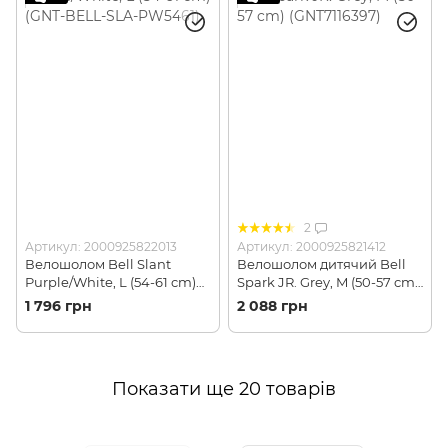
2
Артикул: 2000925822013
Артикул: 2000925821412
Велошолом Bell Slant
Велошолом дитячий Bell
Purple/White, L (54-61 cm)
Spark JR. Grey, M (50-57 cm)
(GNT-BELL-SLA-PW5461)
(GNT7116397)
1 796 грн
2 088 грн
Показати ще 20 товарів