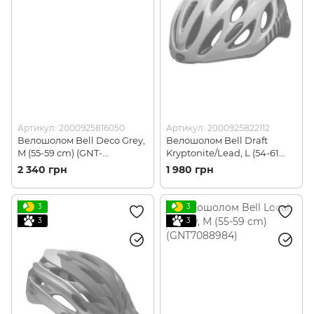
Артикул: 2000925816050
Артикул: 2000925822112
Велошолом Bell Deco Grey,
Велошолом Bell Draft
M (55-59 cm) (GNT-
Kryptonite/Lead, L (54-61
BELLDECGRAY5559)
cm) (GNT7087779)
2 340 грн
1 980 грн
3
3
3
3