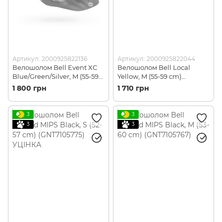
Артикул: 2000925822136
Артикул: 2000925822044
Велошолом Bell Event XC
Велошолом Bell Local
Blue/Green/Silver, M (55-59
Yellow, M (55-59 cm)
cm) (GNT-BELL-EVE-
(GNT7088984)
1 800 грн
1 710 грн
BLGS5559)
3
3
3
3