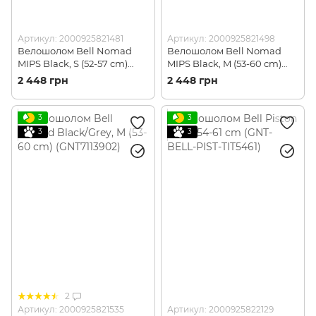
Артикул: 2000925821481
Артикул: 2000925821498
Велошолом Bell Nomad
Велошолом Bell Nomad
MIPS Black, S (52-57 cm)
MIPS Black, M (53-60 cm)
(GNT7105775) УЦІНКА
(GNT7105767)
2 448 грн
2 448 грн
3
3
3
3
2
Артикул: 2000925821535
Артикул: 2000925822129