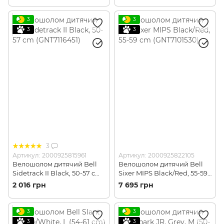
3
3
3
3
3
Артикул: 2000925815961
Артикул: 2000925822105
Велошолом дитячий Bell
Велошолом дитячий Bell
Sidetrack II Black, 50-57 cm
Sixer MIPS Black/Red, 55-59
(GNT7116451)
cm (GNT7101530)
2 016 грн
7 695 грн
3
3
3
3