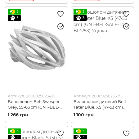
3
3
3
3
Артикул: 2000925823416
Артикул: 2000925823379
Велошолом Bell Swesper
Велошолом дитячий Bell
Grey, 59-63 cm (GNT-BEL-
Tater Blue, XS (47-53 cm)
SALE-SWE-GY5963) Уцінка
(GNT-BEL-SALE-TAT-
1 266 грн
1 100 грн
BL4753) Уцінка
3
3
3
3