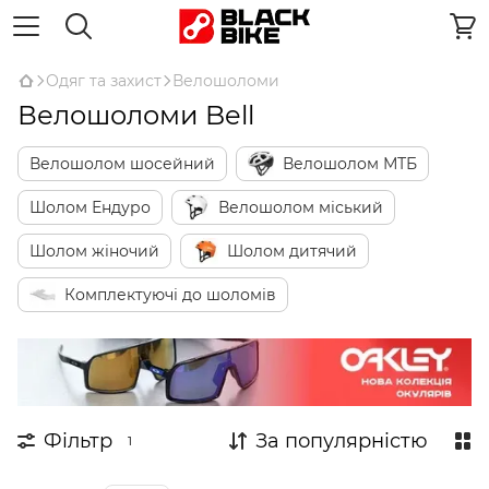
Одяг та захист
Велошоломи
Велошоломи Bell
Велошолом шосейний
Велошолом МТБ
Шолом Ендуро
Велошолом міський
Шолом жіночий
Шолом дитячий
Комплектуючі до шоломів
Фільтр
За популярністю
1