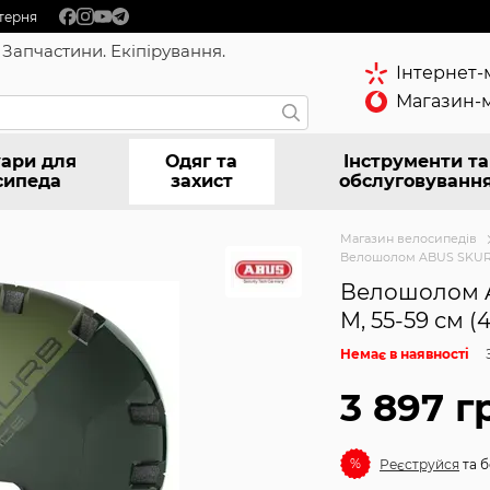
терня
 Запчастини. Екіпірування.
Інтернет-
Магазин-м
ари для
Одяг та
Інструменти та
сипеда
захист
обслуговуванн
Магазин велосипедів
Велошолом ABUS SKURB A
Велошолом A
M, 55-59 см (
Немає в наявності
3 897 г
%
Реєструйся
та б