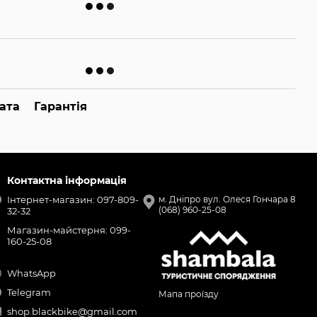
ата
Гарантія
Контактна інформація
Інтернет-магазин: 097-809-
м. Дніпро вул. Олеся Гончара 8
(068) 960-25-08
32-32
Магазин-майстерня: 099-
160-25-08
WhatsApp
Telegram
Мапа проїзду
shop.blackbike@gmail.com