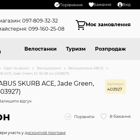
Бажання
Вхід
Порівняння
магазин: 097-809-32-32
Моє замовлення
айстерня: 099-160-25-08
Велостанки
Туризм
Розпродаж
я
Одяг та захист
Велошоломи
Велошоломи ABUS
CE, Jade Green, M, 55-59 см (403927)
BUS SKURB ACE, Jade Green,
Артикул
403927
403927)
Залишити відгук
рн
В бажання
Порівняти
ери участь у
дисконтній програмі