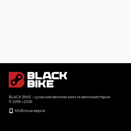
BLACK BIKE - сучасний веломагазин та веломайстерня
© 2019—2026
Мобільна версія