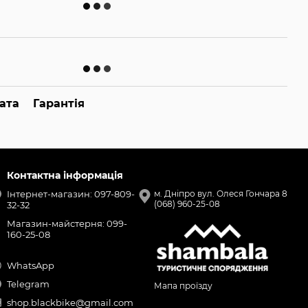
ата
Гарантія
Контактна інформація
Інтернет-магазин: 097-809-
м. Дніпро вул. Олеся Гончара 8
(068) 960-25-08
32-32
Магазин-майстерня: 099-
160-25-08
WhatsApp
Telegram
Мапа проїзду
shop.blackbike@gmail.com