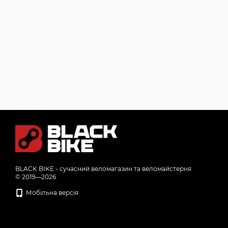
BLACK BIKE - сучасний веломагазин та веломайстерня
© 2019—2026
Мобільна версія