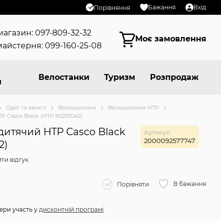
Бажання
Вхід
Порівняння
магазин: 097-809-32-32
Моє замовлення
айстерня: 099-160-25-08
Велостанки
Туризм
Розпродаж
я
Одяг та захист
Велошоломи
Велошоломи HTP
 Casco Black (HTP 90210042)
итячий HTP Casco Black
Артикул
2000092577747
2)
ти відгук
н
В бажання
Порівняти
ери участь у
дисконтній програмі