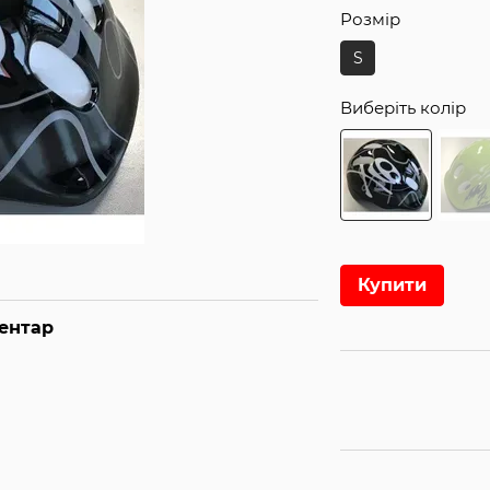
Розмір
S
Виберіть колір
Купити
ментар