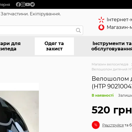
терня
 Запчастини. Екіпірування.
Інтернет-
Магазин-м
ари для
Одяг та
Інструменти та
сипеда
захист
обслуговуванн
Магазин велосипедів
Велошолом дитячий HTP
Велошолом д
(HTP 9021004
В наявності
Залиши
520 гр
%
Реєструйся
та б