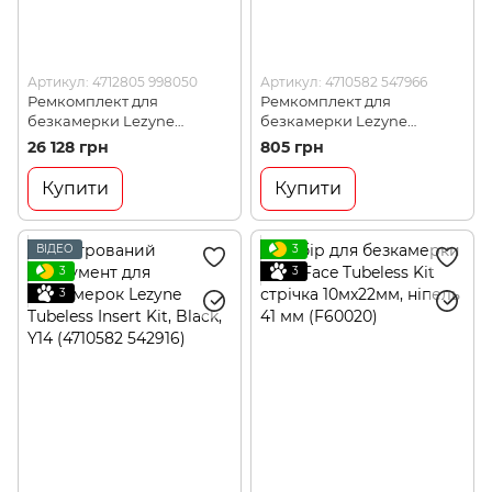
Артикул: 4712805 998050
Артикул: 4710582 547966
Ремкомплект для
Ремкомплект для
безкамерки Lezyne
безкамерки Lezyne
Tubeless Kit Box, 24 шт, Y13
Tubeless Pro Plugs, Black,
26 128 грн
805 грн
(4712805 998050)
Y17 (4710582 547966)
Купити
Купити
ВІДЕО
3
3
3
3