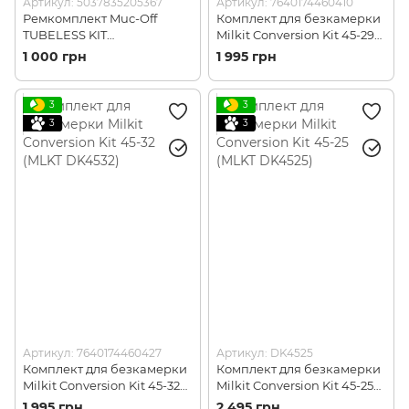
Артикул: 5037835205367
Артикул: 7640174460410
Ремкомплект Muc-Off
Комплект для безкамерки
TUBELESS KIT
Milkit Conversion Kit 45-29
(5037835205367)
(MLKT DK4529)
1 000 грн
1 995 грн
3
3
3
3
Артикул: 7640174460427
Артикул: DK4525
Комплект для безкамерки
Комплект для безкамерки
Milkit Conversion Kit 45-32
Milkit Conversion Kit 45-25
(MLKT DK4532)
(MLKT DK4525)
1 995 грн
2 495 грн