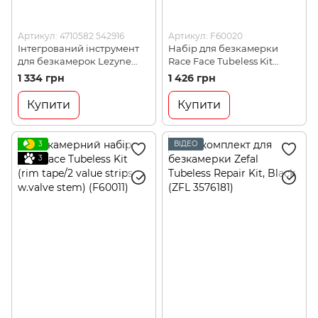
Артикул: 4710582 542916
Артикул: F60020
Інтегрований інструмент
Набір для безкамерки
для безкамерок Lezyne
Race Face Tubeless Kit
Tubeless Insert Kit, Black,
стрічка 10мx22мм, ніпель 41
1 334 грн
1 426 грн
Y14 (4710582 542916)
мм (F60020)
Купити
Купити
3
ВІДЕО
3