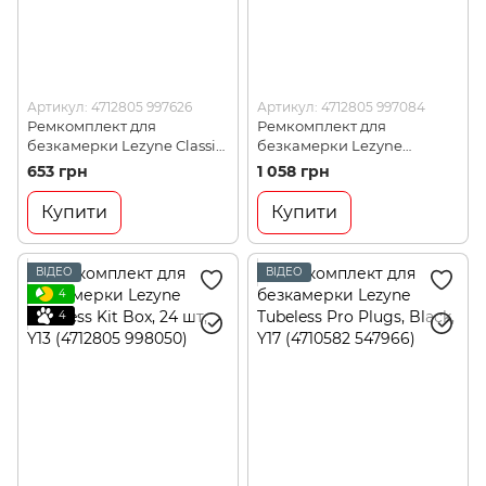
Артикул: 4712805 997626
Артикул: 4712805 997084
Ремкомплект для
Ремкомплект для
безкамерки Lezyne Classic
безкамерки Lezyne
Tubeless Kit, Transparent
Tubeless Kit, Black, Y13
653 грн
1 058 грн
(4712805 997626)
(4712805 997084)
Купити
Купити
ВІДЕО
ВІДЕО
4
4