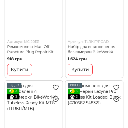
Артикул: MC.20131
Артикул: TLRKIT/ROAD
Ремкомплект Muc-Off
Набір для встановлення
Puncture Plug Repair Kit
безкамерки BikeWorkX
(MC.20131)
Tubeless Ready Kit
918 грн
1 624 грн
Gravel/ROAD (TLRKIT/ROAD)
Купити
Купити
ВІДЕО
ВІДЕО
3
3
3
3