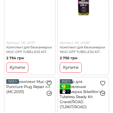
Артикул: MC.20137
Артикул: MC.20085
Комплект для безкамерки
Комплект для безкамерки
MUC-OFF TUBELESS KIT
MUC-OFF TUBELESS KIT
ULITM ROAD 21mm
XC/GRAVEL 25mm
2 754 грн
2 750 грн
(MC.20137)
(MC.20085)
Купити
Купити
ВІДЕО
ВІДЕО
3
3