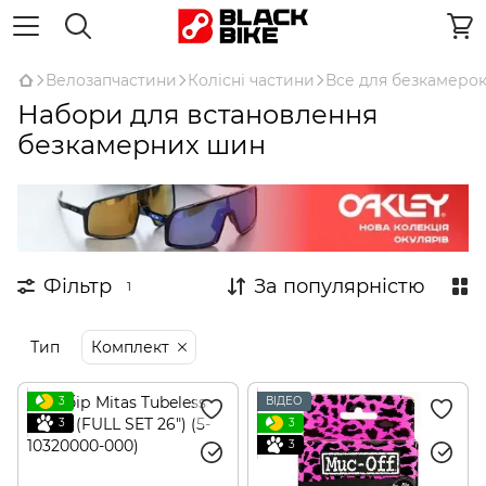
Велозапчастини
Колісні частини
Все для безкамеро
Набори для встановлення
безкамерних шин
Фільтр
За популярністю
1
Тип
Комплект
3
ВІДЕО
3
3
3