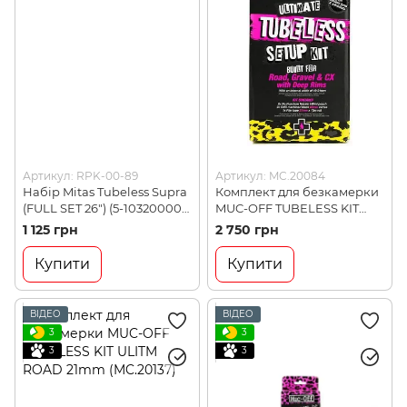
Артикул: RPK-00-89
Артикул: MC.20084
Набір Mitas Tubeless Supra
Комплект для безкамерки
(FULL SET 26") (5-10320000-
MUC-OFF TUBELESS KIT
000)
ROAD 60mm (MC.20084)
1 125 грн
2 750 грн
Купити
Купити
ВІДЕО
ВІДЕО
3
3
3
3