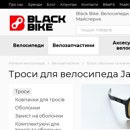
Перейти до основного контенту
Про нас
Бренди
Блог
Клієнтам
Контакти
BikeFit
Майс
Black Bike. Велосипеди.
Майстерня.
Аксесу
Велосипеди
Велозапчастини
вело
Магазин велосипедів
Велозапчастини
Троси, оболонки та ковпа
Троси для велосипеда J
Троси
Ковпачки для тросів
Оболонки
Захист на оболонки
Комплектуючі для
тросів та оболонок