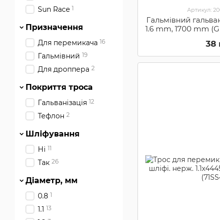
1
Sun Race
Артикул: 2
Гальмівний гальва
Призначення
1.6 mm, 1700 mm 
16
Для перемикача
38
19
Гальмівний
2
Для дроппера
Покриття троса
12
Гальванізація
2
Тефлон
Шліфування
11
Ні
26
Так
Діаметр, мм
1
0.8
13
1.1