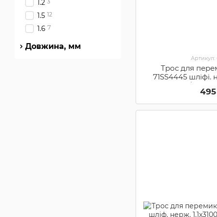
3
1.2
12
1.5
7
1.6
Довжина, мм
Артикул:
Трос для пере
71SS4445 шліфі. 
Sram/Shiman
495