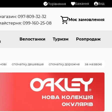
Бажання
Вхід
Порівняння
магазин: 097-809-32-32
Моє замовлення
айстерня: 099-160-25-08
Велостанки
Туризм
Розпродаж
я
нові
спочатку дешевше
спочатку дорожче
за назвою