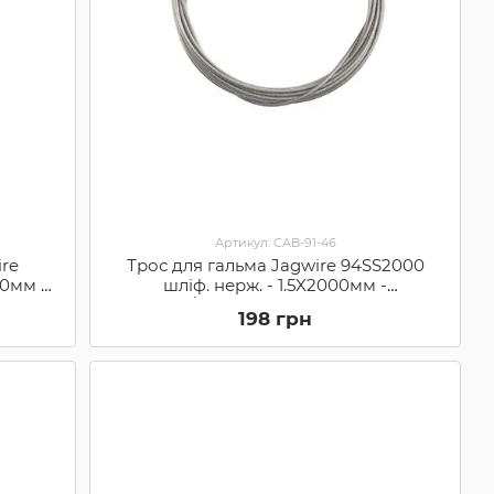
Артикул: CAB-91-46
re
Трос для гальма Jagwire 94SS2000
00мм -
шліф. нерж. - 1.5X2000мм -
SRAM/Shimano MTB (94SS2000)
198 грн