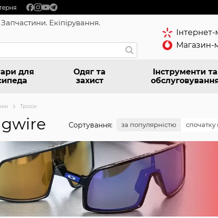
терня
 Запчастини. Екіпірування.
Інтернет-
Магазин-м
ари для
Одяг та
Інструменти та
сипеда
захист
обслуговуванн
чки
Троси
agwire
Сортування:
за популярністю
спочатку 