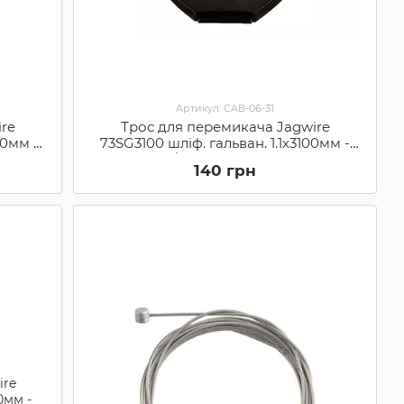
Артикул: CAB-06-31
re
Трос для перемикача Jagwire
00мм -
73SG3100 шліф. гальван. 1.1х3100мм -
)
Sram/Shimano (73SG3100)
140 грн