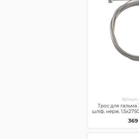
Артикул:
Трос для гальма
шліф. нерж. 1.5х27
MTB (9
369