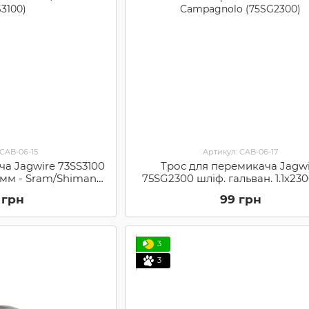
 CAB-06-15
Артикул: CAB-06-17
ча Jagwire 73SS3100
Трос для перемикача Jagwi
00мм - Sram/Shimano
75SG2300 шліф. гальван. 1.1х23
S3100)
Campagnolo (75SG2300)
 грн
99 грн
3
3