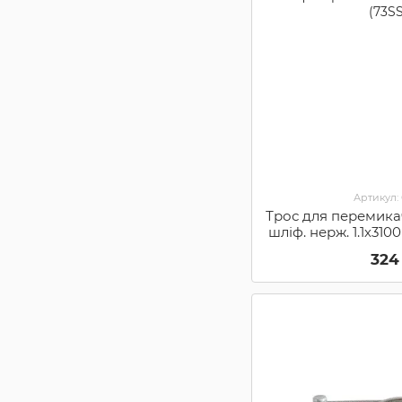
Артикул:
Трос для перемика
шліф. нерж. 1.1х31
(73S
324