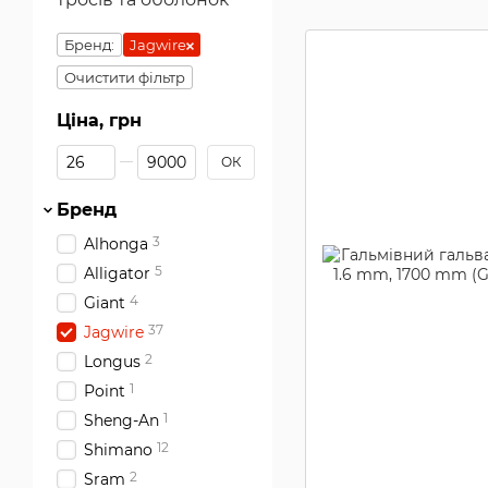
Бренд:
Jagwire
Очистити фільтр
Ціна, грн
Від Ціна, грн
До Ціна, грн
ОК
Бренд
3
Alhonga
5
Alligator
4
Giant
37
Jagwire
2
Longus
1
Point
1
Sheng-An
12
Shimano
2
Sram