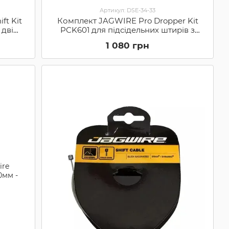
Артикул: DSE-34-33
ft Kit
Комплект JAGWIRE Pro Dropper Kit
 дві
PCK601 для підсідельних штирів з
дропером, Black (PCK601)
1 080 грн