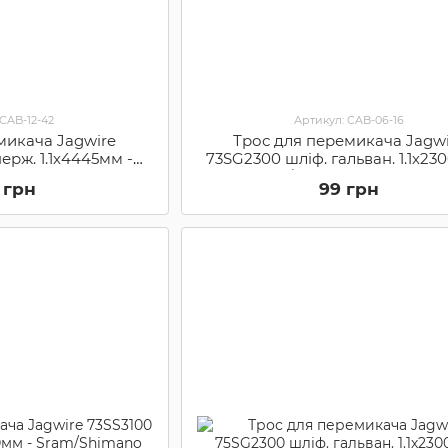
 CAB-12-42
Артикул: CAB-06-16
микача Jagwire
Трос для перемикача Jagwi
нерж. 1.1х4445мм -
73SG2300 шліф. гальван. 1.1х23
o (71SS4445)
Sram/Shimano (73SG2300
 грн
99 грн