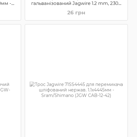
0мм -
гальванізований Jagwire 1.2 mm, 2300
)
mm (GNT-JGW-BWC-1011)
26 грн