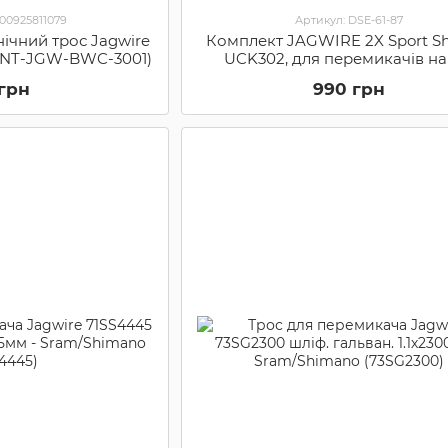
000925811079
Артикул: DSE-61-87
нічний трос Jagwire
Комплект JAGWIRE 2X Sport Shi
(GNT-JGW-BWC-3001)
UCK302, для перемикачів на
строни, black (UCK302)
 грн
990 грн