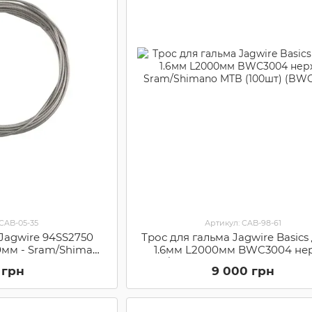
 CAB-05-35
Артикул: CAB-98-61
 Jagwire 94SS2750
Трос для гальма Jagwire Basics 
50мм - Sram/Shimano
1.6мм L2000мм BWC3004 нер
4SS2750)
Sram/Shimano MTB (100шт) (BW
 грн
9 000 грн