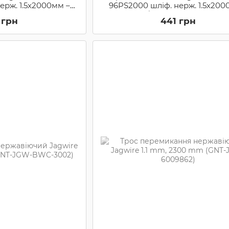
ерж. 1.5х2000мм –
96PS2000 шліф. нерж. 1.5х200
 (93PS2000)
Sram/Shimano (96PS2000
 грн
441 грн