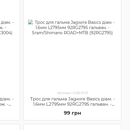
Артикул: CAB-12-01
діам. -
Трос для гальма Jagwire Basics діам. -
ж. -
1.6мм L2795мм 92RG2795 гальван. -
C3004)
Sram/Shimano ROAD+MTB (92RG2795)
99 грн