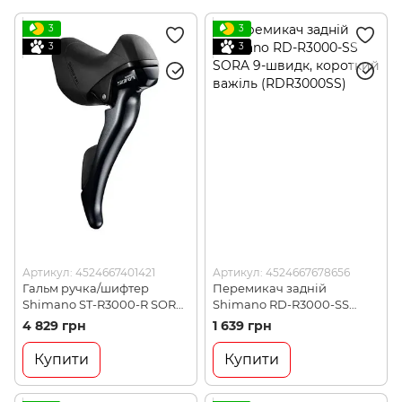
3
3
3
3
Артикул: 4524667401421
Артикул: 4524667678656
Гальм ручка/шифтер
Перемикач задній
Shimano ST-R3000-R SORA
Shimano RD-R3000-SS
Dual Control 9-швидк.
SORA 9-швидк, короткий
4 829 грн
1 639 грн
правий (STR3000RIA)
важіль (RDR3000SS)
Купити
Купити