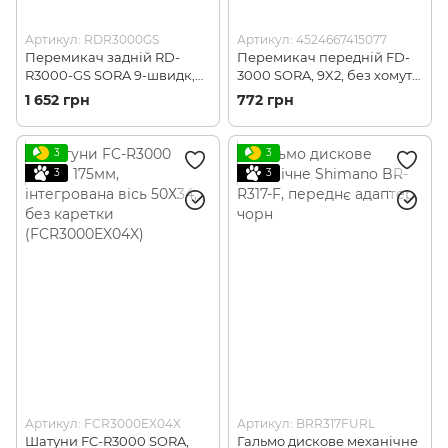
Артикул: RDR3000GS
Артикул: 4524667415077
Перемикач задній RD-
Перемикач передній FD-
R3000-GS SORA 9-швидк,
3000 SORA, 9X2, без хомута
середній важіль
(FDR3000F)
1 652 грн
772 грн
(RDR3000GS)
3
3
3
3
Артикул: FCR3000EX04X
Артикул: BRR317FURL
Шатуни FC-R3000 SORA,
Гальмо дискове механічне