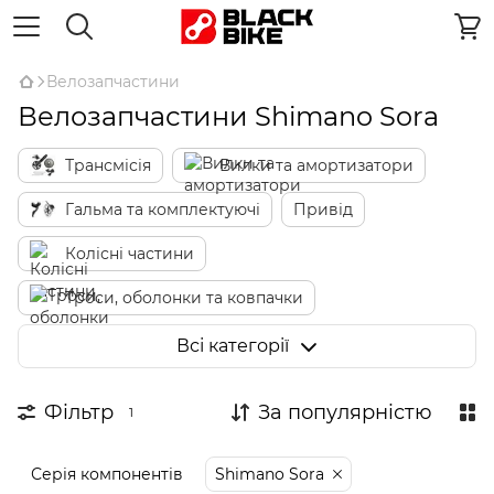
Велозапчастини
Велозапчастини Shimano Sora
Трансмісія
Вилки та амортизатори
Гальма та комплектуючі
Привід
Колісні частини
Троси, оболонки та ковпачки
Сідла та підсідельні штирі
Всі категорії
Рульове управління
Фільтр
За популярністю
1
Рама до велосипеда
Серія компонентів
Shimano Sora