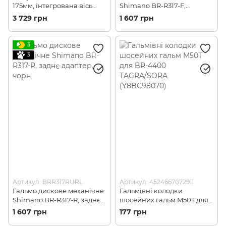
175мм, інтегрована вісь
Shimano BR-R317-F,
50Х34, без каретки
переднє адаптер, чорн
3 729 грн
1 607 грн
(FCR3000EX04X)
3
3
Артикул: BRR317RURL
Артикул: 4524667072911
Гальмо дискове механічне
Гальмівні колодки
Shimano BR-R317-R, заднє
шосейних гальм M50T для
адаптер, чорн
BR-4400 TAGRA/SORA
1 607 грн
177 грн
(Y8BC98070)