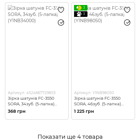
3
3
Артикул: 4524667729853
Артикул: Y1NB98050
Зірка шатунів FC-3550
Зірка шатунів FC-3550
SORA, 34зуб. (5-лапка)
SORA, 46зуб. (5-лапка)
(Y1NB34000)
(Y1NB98050)
368 грн
1 225 грн
Показати ще 4 товара