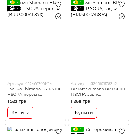
3
3
3
3
Артикул: 4524667401414
Артикул: 4524667678342
Гальмо Shimano BR-R3000-
Гальмо Shimano BR-R3000-
F SORA, переднє
R SORA, заднє
(BRR3000AF87X)
(BRR3000AR87A)
1 522 грн
1 268 грн
Купити
Купити
3