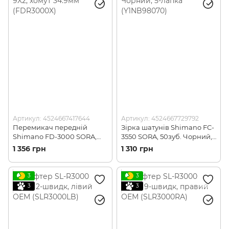
Артикул: 4524667417644
Артикул: 4524667729792
Перемикач передній
Зірка шатунів Shimano FC-
Shimano FD-3000 SORA,
3550 SORA, 50зуб. Чорний,
9X2, хомут 34.9мм
5-лапка (Y1NB98070)
1 356 грн
1 310 грн
(FDR3000X)
3
3
3
3