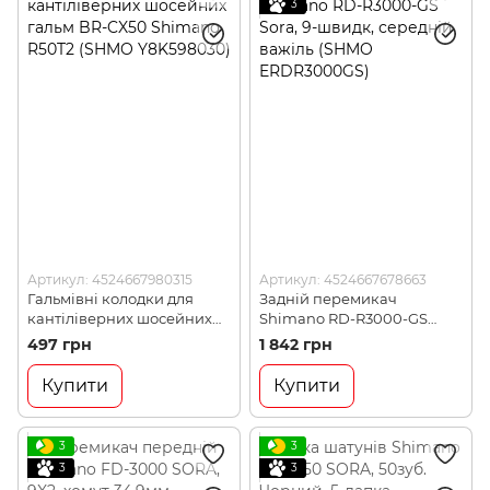
3
Артикул: 4524667980315
Артикул: 4524667678663
Гальмівні колодки для
Задній перемикач
кантіліверних шосейних
Shimano RD-R3000-GS
гальм BR-CX50 Shimano
Sora, 9-швидк, середній
497 грн
1 842 грн
R50T2 (SHMO Y8K598030)
важіль (SHMO
ERDR3000GS)
Купити
Купити
3
3
3
3