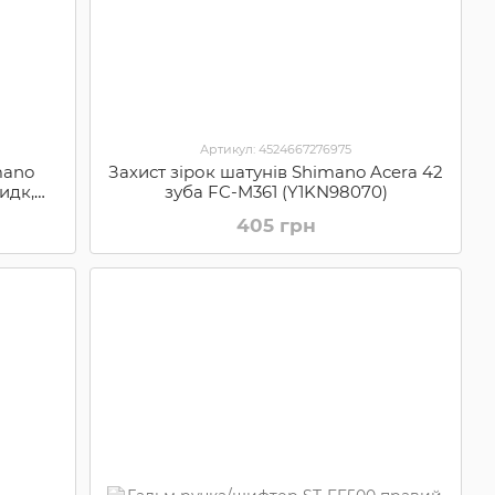
Артикул: 4524667276975
mano
Захист зірок шатунів Shimano Acera 42
идк,
зуба FC-M361 (Y1KN98070)
405 грн