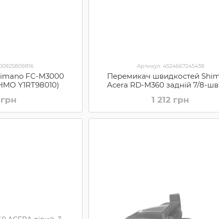
000925809816
Артикул: 4524667245438
Shimano FC-M3000
Перемикач швидкостей Shi
SHMO Y1RT98010)
Acera RD-М360 задній 7/8-шв
чорний (RDM360SGSL)
 грн
1 212 грн