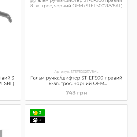
Артикул: STEF5002RV8AL
івий 3-
Гальм ручка/шифтер ST-EF500 правий
2LSBL)
8-зв, трос, чорний ОЕМ
(STEF5002RV8AL)
743 грн
3
3