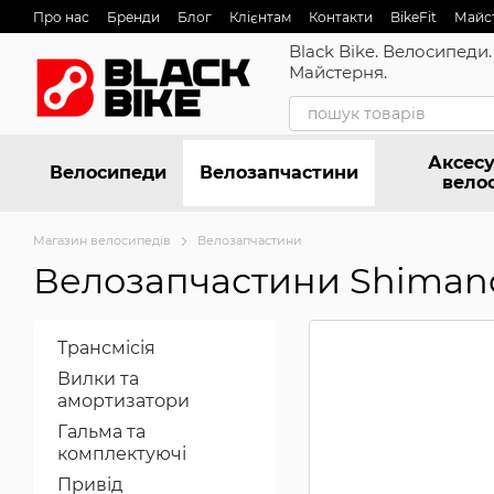
Перейти до основного контенту
Про нас
Бренди
Блог
Клієнтам
Контакти
BikeFit
Майс
Black Bike. Велосипеди.
Майстерня.
Аксесу
Велосипеди
Велозапчастини
вело
Магазин велосипедів
Велозапчастини
Велозапчастини Shiman
Трансмісія
Вилки та
амортизатори
Гальма та
комплектуючі
Привід