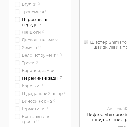
0
Втулки
0
Трансмісія
Перемикачі
2
передні
0
Ланцюги
0
Дискові гальма
0
Хомути
0
Велоінструменти
0
Троси
0
Баренди, замки
7
Перемикачі задні
0
Каретки
0
Підсідельний штир
0
Виноси керма
0
Герметики
Артикул: 4
Шифтер Shimano S
Ковпачки для
швидк, лівий, 
0
тросів