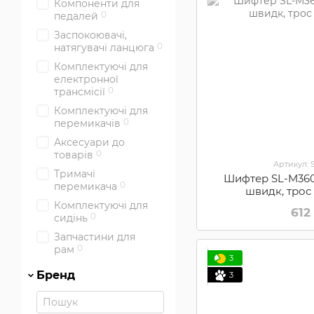
Компоненти для
0
педалей
Заспокоювачі,
0
натягувачі ланцюга
Комплектуючі для
електронної
0
трансмісії
Комплектуючі для
0
перемикачів
Аксесуари до
0
товарів
Артикул:
Тримачі
Шифтер SL-M360
0
перемикача
швидк, трос
Комплектуючі для
612
0
сидінь
Запчастини для
0
рам
3
Бренд
3