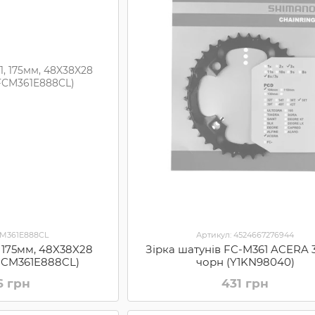
CM361E888CL
Артикул: 4524667276944
 175мм, 48X38X28
Зірка шатунів FC-M361 ACERA 
(FCM361E888CL)
чорн (Y1KN98040)
6 грн
431 грн