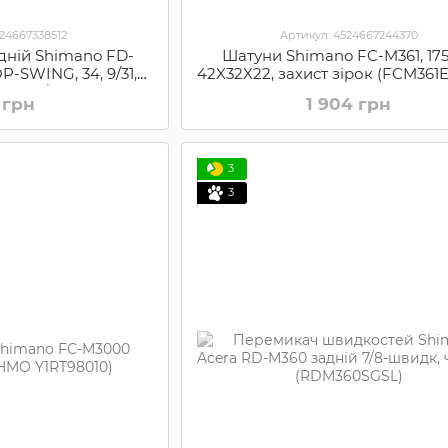
524667338512
Артикул: 4524667244370
дній Shimano FD-
Шатуни Shimano FC-M361, 17
-SWING, 34, 9/31,
42X32X22, захист зірок (FCM361
пт, 66/69град,
 грн
1 904 грн
 (FDM3000TSX6)
3
3