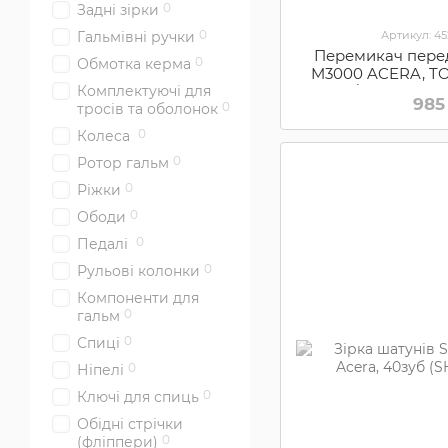
0
Задні зірки
0
Артикул: 4
Гальмівні ручки
Перемикач пере
0
Обмотка керма
M3000 ACERA, TOP
8/28, 6мм ада
Комплектуючі для
985
0
універс.тяга
тросів та оболонок
0
Колеса
0
Ротор гальм
0
Ріжки
0
Ободи
0
Педалі
0
Рульові колонки
Компоненти для
0
гальм
0
Спиці
0
Ніпелі
0
Ключі для спиць
Обідні стрічки
0
(фліппери)