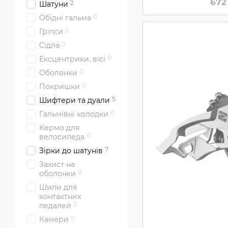
672
2
Шатуни
0
Обідні гальма
0
Гріпси
0
Cідла
0
Ексцентрики, вісі
0
Оболонки
0
Покришки
5
Шифтери та дуали
0
Гальмівні колодки
Кермо для
0
велосипеда
7
Зірки до шатунів
Захист на
0
оболонки
Шипи для
контактних
0
педалей
0
Камери