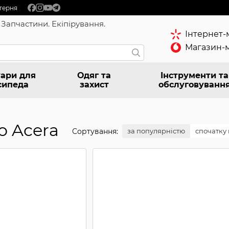
терня
 Запчастини. Екіпірування.
Інтернет-
Магазин-м
ари для
Одяг та
Інструменти та
сипеда
захист
обслуговуванн
o Acera
Сортування:
за популярністю
спочатку 