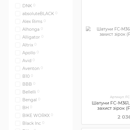
0
DNK
0
absoluteBLACK
0
Alex Rims
0
Alhonga
0
Alligator
0
Altrix
0
Apollo
0
Avid
0
Aventon
0
B10
0
BBB
0
Bellelli
Артикул: F
0
Bengal
Шатуни FC-M361,
0
BH
захист зірок 
0
BIKE WORKX
2 03
0
Black Inc