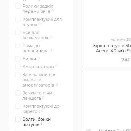
Ролики задніх
0
перемикачів
Комплектуючі для
0
втулок
Все для
0
безкамерок
Артикул: 2
Зірка шатунів 
Рама до
Acera, 40зуб (
0
велосипеда
0
Вилки
741
0
Амортизатори
Запчастини для
вилок та
0
амортизаторів
Замки та піни
0
ланцюга
Комплектуючі до
0
кареток
Болти, бонки
1
шатунів