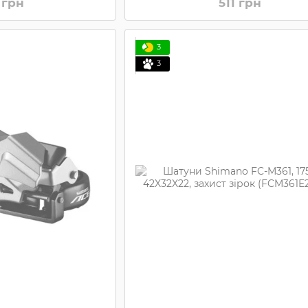
 грн
511 грн
3
3