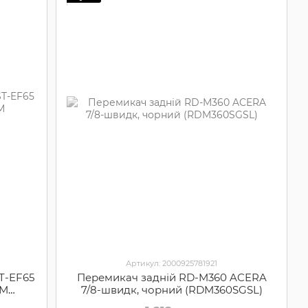
Артикул: 2000925781921
T-EF65
Перемикач задній RD-M360 ACERA
ЕМ
7/8-швидк, чорний (RDM360SGSL)