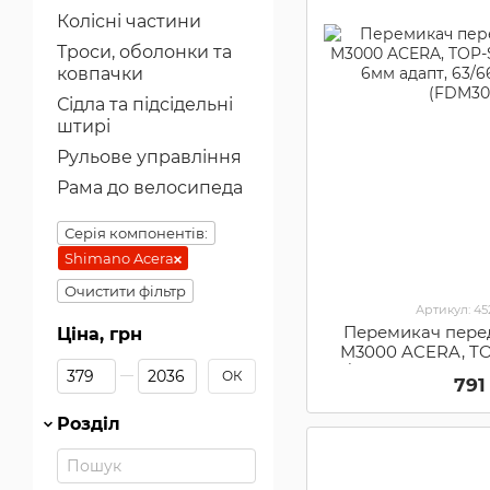
Колісні частини
Троси, оболонки та
ковпачки
Сідла та підсідельні
штирі
Рульове управління
Рама до велосипеда
Серія компонентів:
Shimano Acera
Очистити фільтр
Артикул: 4
Перемикач пере
Ціна, грн
M3000 ACERA, TOP
Від Ціна, грн
До Ціна, грн
8/28, 6мм адапт, 6
ОК
791
(FDM30
Розділ