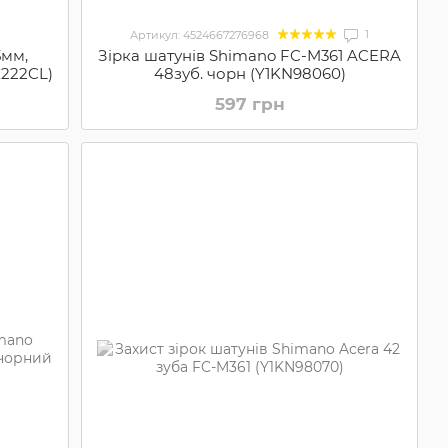
1
Артикул: 4524667276968
5мм,
Зірка шатунів Shimano FC-M361 ACERA
E222CL)
48зуб. чорн (Y1KN98060)
597 грн