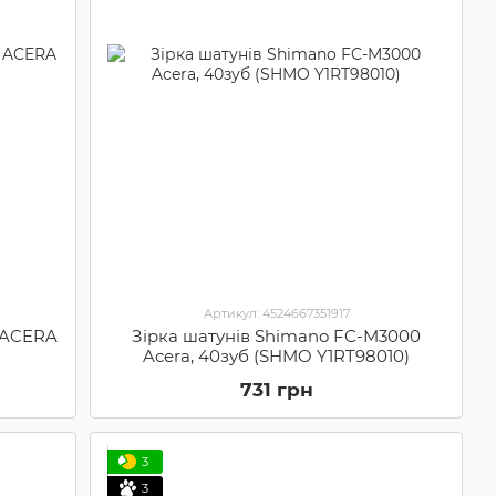
Артикул: 4524667351917
1 ACERA
Зірка шатунів Shimano FC-M3000
Acera, 40зуб (SHMO Y1RT98010)
731 грн
3
3