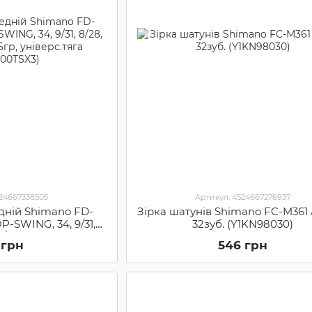
524667338505
Артикул: 4524667276937
дній Shimano FD-
Зірка шатунів Shimano FC-M36
-SWING, 34, 9/31,
32зуб. (Y1KN98030)
3/66гр, універс.тяга
 грн
546 грн
00TSX3)