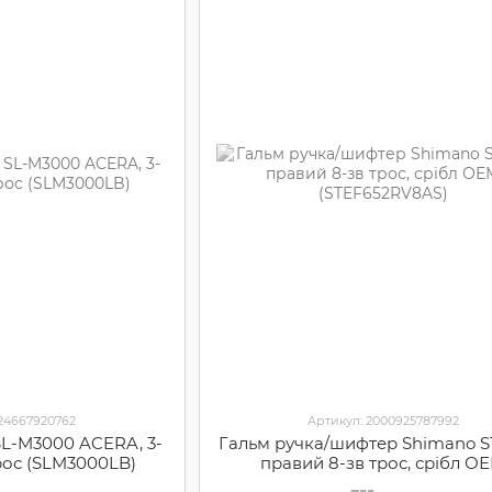
524667920762
Артикул: 2000925787992
L-M3000 ACERA, 3-
Гальм ручка/шифтер Shimano S
трос (SLM3000LB)
правий 8-зв трос, срібл О
(STEF652RV8AS)