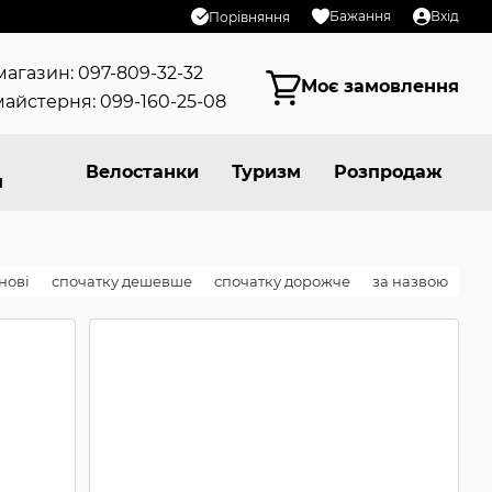
Бажання
Вхід
Порівняння
магазин: 097-809-32-32
Моє замовлення
айстерня: 099-160-25-08
Велостанки
Туризм
Розпродаж
я
нові
спочатку дешевше
спочатку дорожче
за назвою